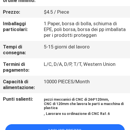
ordine minimo:
Prezzo:
$4.5 / Piece
CONTROLLO
DELLA
Imballaggi
1.Paper, borsa di bolla, schiuma di
particolari:
EPE, poli borsa, borsa dei pp imballata
QUALITÀ
per i prodotti proteggen
Tempi di
5-15 giorni del lavoro
CONTATTACI
consegna:
Termini di
L/C, D/A, D/P, T/T, Western Union
NOTIZIE
pagamento:
Capacità di
10000 PIECES/Month
alimentazione:
CHIEDI
UN
Punti salienti:
,
pezzi meccanici di CNC di 244*120mm
CNC di 120mm che lavora le parti a macchina di
PREVENTIVO
plastica
,
Lavorare su ordinazione di CNC Ra1.6
MAPPA