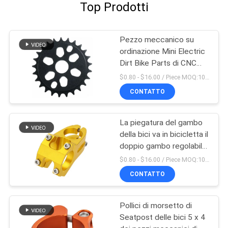
Top Prodotti
Pezzo meccanico su
ordinazione Mini Electric
Dirt Bike Parts di CNC
dell'OEM
$0.80 - $16.00 / Piece MOQ:10 pezzi
CONTATTO
La piegatura del gambo
della bici va in bicicletta il
doppio gambo regolabile
fatto in Cina
$0.80 - $16.00 / Piece MOQ:10 pezzi
CONTATTO
Pollici di morsetto di
Seatpost delle bici 5 x 4