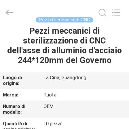
2026
Shenzhen
Tuofa
Technology
Co.,
Pezzi meccanici di CNC
Ltd..
All
Rights
Pezzi meccanici di
CASA.
Reserved.
sterilizzazione di CNC
PRODOTTI
dell'asse di alluminio d'acciaio
244*120mm del Governo
SU
DI
Luogo di
La Cina, Guangdong
origine:
NOI
Marca:
Tuofa
VISITA
Numero di
OEM
modello:
ALLA
FABBRICA
Quantità di
10 pezzi