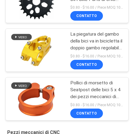
dell'OEM
$0.80 - $16.00 / Piece MOQ:10 pezzi
CONTATTO
La piegatura del gambo
della bici va in bicicletta il
doppio gambo regolabile
fatto in Cina
$0.80 - $16.00 / Piece MOQ:10 pezzi
CONTATTO
Pollici di morsetto di
Seatpost delle bici 5 x 4
dei pezzi meccanici di
CNC di precisione
$0.80 - $16.00 / Piece MOQ:10 pezzi
CONTATTO
Pezzi meccanici di CNC