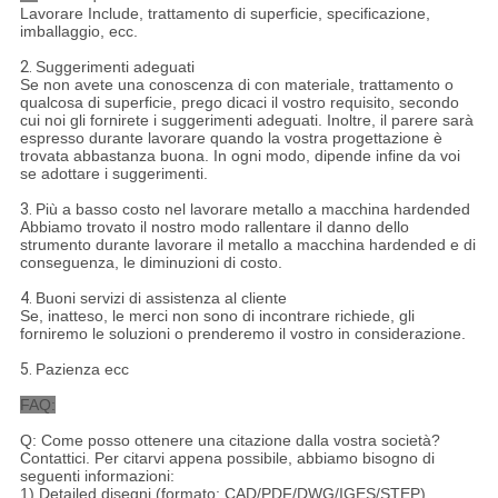
Lavorare Include, trattamento di superficie, specificazione,
imballaggio, ecc.
2.
Suggerimenti adeguati
Se non avete una conoscenza di con materiale, trattamento o
qualcosa di superficie, prego dicaci il vostro requisito, secondo
cui noi gli fornirete i suggerimenti adeguati. Inoltre, il parere sarà
espresso durante lavorare quando la vostra progettazione è
trovata abbastanza buona. In ogni modo, dipende infine da voi
se adottare i suggerimenti.
3.
Più a basso costo nel lavorare metallo a macchina hardended
Abbiamo trovato il nostro modo rallentare il danno dello
strumento durante lavorare il metallo a macchina hardended e di
conseguenza, le diminuzioni di costo.
4.
Buoni servizi di assistenza al cliente
Se, inatteso, le merci non sono di incontrare richiede, gli
forniremo le soluzioni o prenderemo il vostro in considerazione.
5.
Pazienza ecc
FAQ:
Q: Come posso ottenere una citazione dalla vostra società?
Contattici. Per citarvi appena possibile, abbiamo bisogno di
seguenti informazioni:
1).Detailed disegni (formato: CAD/PDF/DWG/IGES/STEP)