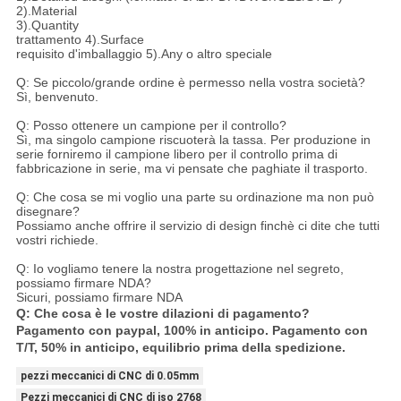
2).Material
3).Quantity
trattamento 4).Surface
requisito d'imballaggio 5).Any o altro speciale
Q: Se piccolo/grande ordine è permesso nella vostra società?
Sì, benvenuto.
Q: Posso ottenere un campione per il controllo?
Sì, ma singolo campione riscuoterà la tassa. Per produzione in
serie forniremo il campione libero per il controllo prima di
fabbricazione in serie, ma vi pensate che paghiate il trasporto.
Q: Che cosa se mi voglio una parte su ordinazione ma non può
disegnare?
Possiamo anche offrire il servizio di design finchè ci dite che tutti
vostri richiede.
Q: Io vogliamo tenere la nostra progettazione nel segreto,
possiamo firmare NDA?
Sicuri, possiamo firmare NDA
Q: Che cosa è le vostre dilazioni di pagamento?
Pagamento con paypal, 100% in anticipo. Pagamento con
T/T, 50% in anticipo, equilibrio prima della spedizione.
pezzi meccanici di CNC di 0.05mm
Pezzi meccanici di CNC di iso 2768