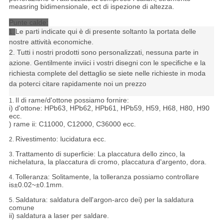
measring bidimensionale, ect di ispezione di altezza.
Punte calde:
Le parti indicate qui è di presente soltanto la portata delle
1.
nostre attività economiche.
2. Tutti i nostri prodotti sono personalizzati, nessuna parte in
azione. Gentilmente inviici i vostri disegni con le specifiche e la
richiesta complete del dettaglio se siete nelle richieste in moda
da poterci citare rapidamente noi un prezzo
Il di rame/d'ottone possiamo fornire:
1.
i) d'ottone: HPb63, HPb62, HPb61, HPb59, H59, H68, H80, H90
ecc.
) rame ii: C11000, C12000, C36000 ecc.
Rivestimento: lucidatura ecc.
2.
Trattamento di superficie: La placcatura dello zinco, la
3.
nichelatura, la placcatura di cromo, placcatura d'argento, dora.
Tolleranza:
Solitamente, la tolleranza possiamo controllare
4.
is±0.02~±0.1mm.
Saldatura: saldatura dell'argon-arco dei) per la saldatura
5.
comune
ii) saldatura a laser per saldare.