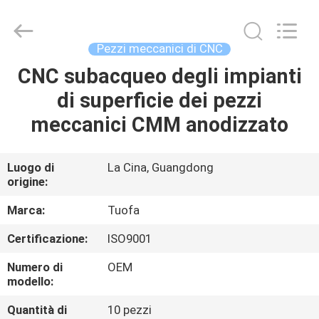
2026
Shenzhen
Tuofa
Technology
Co.,
Pezzi meccanici di CNC
Ltd..
All
Rights
CNC subacqueo degli impianti
CASA.
Reserved.
di superficie dei pezzi
PRODOTTI
meccanici CMM anodizzato
SU
Luogo di
La Cina, Guangdong
origine:
DI
NOI
Marca:
Tuofa
Certificazione:
ISO9001
VISITA
Numero di
OEM
ALLA
modello:
FABBRICA
Quantità di
10 pezzi