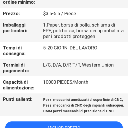
ordine minimo:
CONTROLLO
Prezzo:
$3.5-5.5 / Piece
DELLA
Imballaggi
1.Paper, borsa di bolla, schiuma di
particolari:
EPE, poli borsa, borsa dei pp imballata
QUALITÀ
per i prodotti proteggen
Tempi di
5-20 GIORNI DEL LAVORO
CONTATTACI
consegna:
Termini di
L/C, D/A, D/P, T/T, Western Union
NOTIZIE
pagamento:
Capacità di
10000 PIECES/Month
CHIEDI
alimentazione:
UN
Punti salienti:
,
Pezzi meccanici anodizzati di superficie di CNC
,
PREVENTIVO
Pezzi meccanici di CNC degli impianti subacquei
CMM pezzi meccanici di precisione di CNC
MAPPA