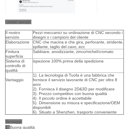
I nostri servizi:
Il nostro
Pezzi meccanici su ordinazione di CNC secondo i
servizio
disegni o i campioni del cliente
Elaborazione
CNC che macina e che gira, perforante, stridente,
spillante, taglio del cavo, ecc
Finitura
Sabbiare, anodizzante, zinco/nichel/cromato
superficia
Sistema di
ispezione 100% prima della spedizione
controllo di
qualità
1). La tecnologia di Tuofa è una fabbrica che
Vantaggio
fornisce il servizio lavorante di CNC per oltre 8
anni
2). Fornisca il disegno 2D&3D per modificare
3). Prezzo competitivo con buona qualità
4). Il piccolo ordine è accettabile
5). Dimensione su misura e specificazione/OEM
disponibili
6). Situato a Shenzhen, trasporto conveniente
Vantaggi:
1.
Buona qualità