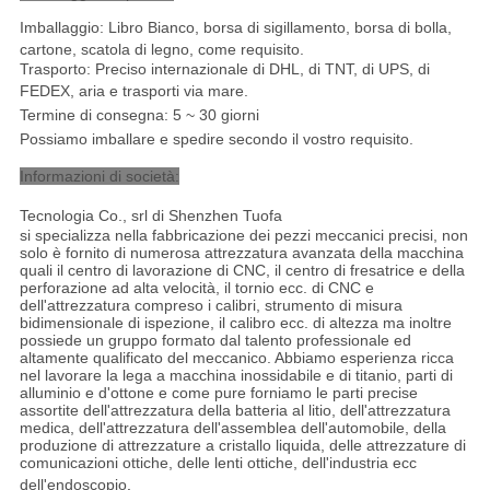
Imballaggio: Libro Bianco, borsa di sigillamento, borsa di bolla,
cartone, scatola di legno, come requisito.
Trasporto: Preciso internazionale di DHL, di TNT, di UPS, di
FEDEX, aria e trasporti via mare
.
Termine di consegna: 5 ~ 30 giorni
Possiamo imballare e spedire secondo il vostro requisito.
Informazioni di società:
Tecnologia Co., srl di Shenzhen Tuofa
si specializza nella fabbricazione dei pezzi meccanici precisi, non
solo è fornito di numerosa attrezzatura avanzata della macchina
quali il centro di lavorazione di CNC, il centro di fresatrice e della
perforazione ad alta velocità, il tornio ecc. di CNC e
dell'attrezzatura compreso i calibri, strumento di misura
bidimensionale di ispezione, il calibro ecc. di altezza ma inoltre
possiede un gruppo formato dal talento professionale ed
altamente qualificato del meccanico. Abbiamo esperienza ricca
nel lavorare la lega a macchina inossidabile e di titanio, parti di
alluminio e d'ottone e come pure forniamo le parti precise
assortite dell'attrezzatura della batteria al litio, dell'attrezzatura
medica, dell'attrezzatura dell'assemblea dell'automobile, della
produzione di attrezzature a cristallo liquida, delle attrezzature di
comunicazioni ottiche, delle lenti ottiche, dell'industria ecc
dell'endoscopio
.