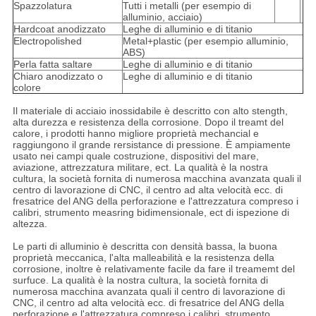
Spazzolatura
Tutti i metalli (per esempio di
alluminio, acciaio)
Hardcoat anodizzato
Leghe di alluminio e di titanio
Electropolished
Metal+plastic (per esempio alluminio,
ABS)
Perla fatta saltare
Leghe di alluminio e di titanio
Chiaro anodizzato o
Leghe di alluminio e di titanio
colore
Il materiale di acciaio inossidabile è descritto con alto stength,
alta durezza e resistenza della corrosione. Dopo il treamt del
calore, i prodotti hanno migliore proprietà mechancial e
raggiungono il grande rersistance di pressione. È ampiamente
usato nei campi quale costruzione, dispositivi del mare,
aviazione, attrezzatura militare, ect. La qualità è la nostra
cultura, la società fornita di numerosa macchina avanzata quali il
centro di lavorazione di CNC, il centro ad alta velocità ecc. di
fresatrice del ANG della perforazione e l'attrezzatura compreso i
calibri, strumento measring bidimensionale, ect di ispezione di
altezza.
Le parti di alluminio è descritta con densità bassa, la buona
proprietà meccanica, l'alta malleabilità e la resistenza della
corrosione, inoltre è relativamente facile da fare il treamemt del
surfuce. La qualità è la nostra cultura, la società fornita di
numerosa macchina avanzata quali il centro di lavorazione di
CNC, il centro ad alta velocità ecc. di fresatrice del ANG della
perforazione e l'attrezzatura compreso i calibri, strumento