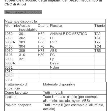
superficie d'acciaio degli impianti del pezzo meccanico di
CNC di Anod
Descrizione di prodotto:
Materiale disponibile
Alluminio
Acciaio
Ottone
Plastica
Titanio
inossidabile
1050
301
H62
ANIMALE DOMESTICO
TA0
6063
302
H65
PE
TA1
6063A
303
H68
PVC
TA2
6463
304
H70
Pp
TC4
6060
309
H75
ABS
TB5
6106
316
H80
PC
6005
321
Pp
6005A
Delrin
6061
Nylon
6082
6262
6351
Trattamento di
Materiale disponibile
superficie
Come lavorato
Tutti i metalli
Lisciato
Tutto il metals+plastic (per esempio
alluminio, acciaio, nylon, ABS)
Polvere ricoperta
Tutti i metalli (per esempio di alluminio,
acciaio)