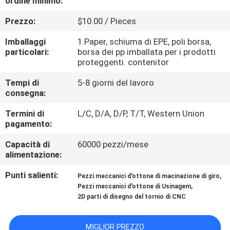
ordine minimo:
Prezzo:
$10.00 / Pieces
CONTROLLO
DELLA
Imballaggi
1.Paper, schiuma di EPE, poli borsa,
particolari:
borsa dei pp imballata per i prodotti
QUALITÀ
proteggenti. contenitor
Tempi di
5-8 giorni del lavoro
CONTATTACI
consegna:
Termini di
L/C, D/A, D/P, T/T, Western Union
NOTIZIE
pagamento:
Capacità di
60000 pezzi/mese
alimentazione:
CHIEDI
UN
Punti salienti:
,
Pezzi meccanici d'ottone di macinazione di giro
,
Pezzi meccanici d'ottone di Usinagem
PREVENTIVO
2D parti di disegno del tornio di CNC
MAPPA
MIGLIOR PREZZO