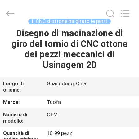
2026
Shenzhen
Tuofa
Technology
Co.,
Il CNC d'ottone ha girato le parti
Ltd..
All
Rights
Disegno di macinazione di
CASA.
Reserved.
giro del tornio di CNC ottone
PRODOTTI
dei pezzi meccanici di
Usinagem 2D
SU
DI
Luogo di
Guangdong, Cina
origine:
NOI
Marca:
Tuofa
VISITA
Numero di
OEM
modello:
ALLA
FABBRICA
Quantità di
10-99 pezzi