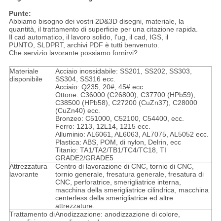
Punte:
Abbiamo bisogno dei vostri 2D&3D disegni, materiale, la
quantità, il trattamento di superficie per una citazione rapida.
Il cad automatico, il lavoro solido, l'ug, il cad, IGS, il
PUNTO, SLDPRT, archivi PDF è tutti benvenuto.
Che servizio lavorante possiamo fornirvi?
Materiale
Acciaio inossidabile: SS201, SS202, SS303,
disponibile
SS304, SS316 ecc.
Acciaio: Q235, 20#, 45# ecc.
Ottone: C36000 (C26800), C37700 (HPb59),
C38500 (HPb58), C27200 (CuZn37), C28000
(CuZn40) ecc.
Bronzeo: C51000, C52100, C54400, ecc.
Ferro: 1213, 12L14, 1215 ecc.
Alluminio: AL6061, AL6063, AL7075, AL5052 ecc.
Plastica: ABS, POM, di nylon, Delrin, ecc
Titanio: TA1/TA2/TB1/TC4/TC18, TI
GRADE2/GRADE5
Attrezzatura
Centro di lavorazione di CNC, tornio di CNC,
lavorante
tornio generale, fresatura generale, fresatura di
CNC, perforatrice, smerigliatrice interna,
macchina della smerigliatrice cilindrica, macchina
centerless della smerigliatrice ed altre
attrezzature.
Trattamento di
Anodizzazione: anodizzazione di colore,