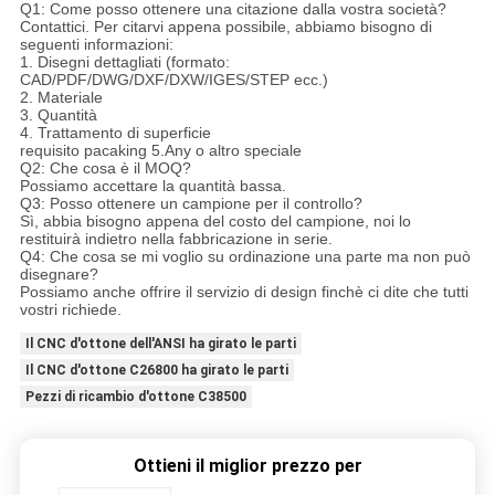
Q1: Come posso ottenere una citazione dalla vostra società?
Contattici. Per citarvi appena possibile, abbiamo bisogno di
seguenti informazioni:
1. Disegni dettagliati (formato:
CAD/PDF/DWG/DXF/DXW/IGES/STEP ecc.)
2. Materiale
3. Quantità
4. Trattamento di superficie
requisito pacaking 5.Any o altro speciale
Q2: Che cosa è il MOQ?
Possiamo accettare la quantità bassa.
Q3: Posso ottenere un campione per il controllo?
Sì, abbia bisogno appena del costo del campione, noi lo
restituirà indietro nella fabbricazione in serie.
Q4: Che cosa se mi voglio su ordinazione una parte ma non può
disegnare?
Possiamo anche offrire il servizio di design finchè ci dite che tutti
vostri richiede.
Il CNC d'ottone dell'ANSI ha girato le parti
Il CNC d'ottone C26800 ha girato le parti
Pezzi di ricambio d'ottone C38500
Ottieni il miglior prezzo per