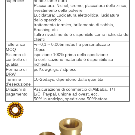
superficie
anodizzante duro
Placcatura: Nichel, cromo, placcatura dello zinco,
rivestimento della polvere
Lucidatura: Lucidatura elettrolitica, lucidatura
dello specchio
trattamento termico, brillamento di sabbia,
Brushing.etc
l'altro rivestimento è disponibile come richiesta dei
clienti
Tolleranza
+/--0,1 ~ 0.005mm/as ha personalizzato
MOQ
10pcs
Sistema di
ispezione 100% prima della spedizione
controllo di
la certificazione materiale è disponibile su
qualità
richiesta.
Formato di
pdf/.dwg/.igs. /.stp ecc
DRW
Termine
10-25days, dipendono dalla quantità
d'esecuzione
Dilazioni di
Assicurazione di commercio di Alibaba, T/T
pagamento
L/C, Paypal, unione ad ovest, ecc.
50% in anticipo, spedizione 50%before