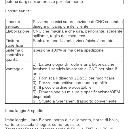
poterci dargli noi un prezzo per riferimento.
I nostri servizi:
Il nostro
Pezzi meccanici su ordinazione di CNC secondo i
servizio
disegni o i campioni del cliente
Elaborazione
CNC che macina e che gira, perforante, stridente,
spillante, taglio del cavo, ecc
Finitura
Sabbiare, anodizzante, zinco/nichel/cromato
superficia
Sistema di
ispezione 100% prima della spedizione
controllo di
qualità
1). La tecnologia di Tuofa è una fabbrica che
Vantaggio
fornisce il servizio lavorante di CNC per oltre 8
anni
2). Fornisca il disegno 2D&3D per modificare
3). Prezzo competitivo con buona qualità
4). Il piccolo ordine è accettabile
5). Dimensione su misura e specificazione/OEM
disponibili
6). Situato a Shenzhen, trasporto conveniente
Imballaggio & spedire:
Imballaggio: Libro Bianco, borsa di sigillamento, borsa di bolla,
cartone, scatola di legno, come requisito.