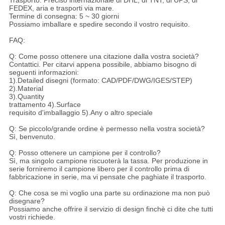
Trasporto: Preciso internazionale di DHL, di TNT, di UPS, di
FEDEX, aria e trasporti via mare.
Termine di consegna: 5 ~ 30 giorni
Possiamo imballare e spedire secondo il vostro requisito.
FAQ:
Q: Come posso ottenere una citazione dalla vostra società?
Contattici. Per citarvi appena possibile, abbiamo bisogno di
seguenti informazioni:
1).Detailed disegni (formato: CAD/PDF/DWG/IGES/STEP)
2).Material
3).Quantity
trattamento 4).Surface
requisito d'imballaggio 5).Any o altro speciale
Q: Se piccolo/grande ordine è permesso nella vostra società?
Sì, benvenuto.
Q: Posso ottenere un campione per il controllo?
Sì, ma singolo campione riscuoterà la tassa. Per produzione in
serie forniremo il campione libero per il controllo prima di
fabbricazione in serie, ma vi pensate che paghiate il trasporto.
Q: Che cosa se mi voglio una parte su ordinazione ma non può
disegnare?
Possiamo anche offrire il servizio di design finchè ci dite che tutti
vostri richiede.