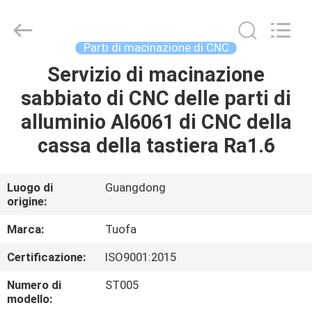
2026
Shenzhen
Tuofa
Technology
Co.,
Parti di macinazione di CNC
Ltd..
All
Rights
Servizio di macinazione
CASA.
Reserved.
sabbiato di CNC delle parti di
PRODOTTI
alluminio Al6061 di CNC della
cassa della tastiera Ra1.6
SU
DI
Luogo di
Guangdong
origine:
NOI
Marca:
Tuofa
VISITA
Certificazione:
ISO9001:2015
ALLA
Numero di
ST005
FABBRICA
modello: