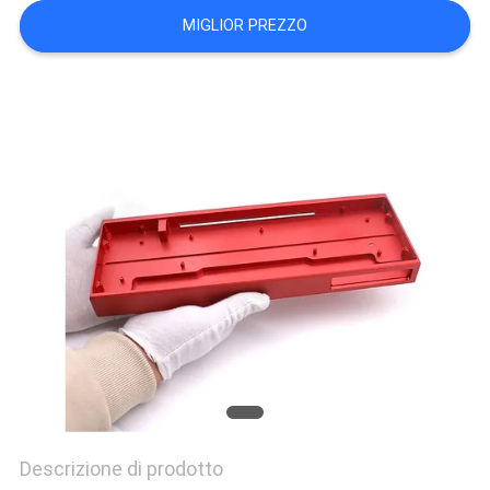
DEL
MIGLIOR PREZZO
SITO
POLITICA
SULLA
PRIVACY
Descrizione di prodotto