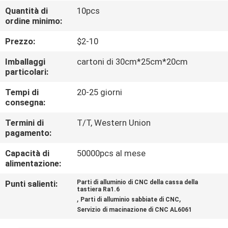
Quantità di
10pcs
ordine minimo:
CONTROLLO
DELLA
Prezzo:
$2-10
QUALITÀ
Imballaggi
cartoni di 30cm*25cm*20cm
particolari:
CONTATTACI
Tempi di
20-25 giorni
consegna:
NOTIZIE
Termini di
T/T, Western Union
pagamento:
Capacità di
50000pcs al mese
CHIEDI
alimentazione:
UN
Punti salienti:
Parti di alluminio di CNC della cassa della
PREVENTIVO
tastiera Ra1.6
,
,
Parti di alluminio sabbiate di CNC
Servizio di macinazione di CNC AL6061
MAPPA