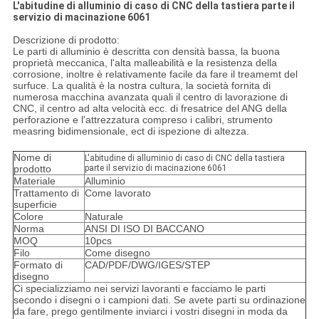
L'abitudine di alluminio di caso di CNC della tastiera parte il
servizio di macinazione 6061
Descrizione di prodotto:
Le parti di alluminio è descritta con densità bassa, la buona
proprietà meccanica, l'alta malleabilità e la resistenza della
corrosione, inoltre è relativamente facile da fare il treamemt del
surfuce. La qualità è la nostra cultura, la società fornita di
numerosa macchina avanzata quali il centro di lavorazione di
CNC, il centro ad alta velocità ecc. di fresatrice del ANG della
perforazione e l'attrezzatura compreso i calibri, strumento
measring bidimensionale, ect di ispezione di altezza.
Nome di
L'abitudine di alluminio di caso di CNC della tastiera
prodotto
parte il servizio di macinazione 6061
Materiale
Alluminio
Trattamento di
Come lavorato
superficie
Colore
Naturale
Norma
ANSI DI ISO DI BACCANO
MOQ
10pcs
Filo
Come disegno
Formato di
CAD/PDF/DWG/IGES/STEP
disegno
Ci specializziamo nei servizi lavoranti e facciamo le parti
secondo i disegni o i campioni dati. Se avete parti su ordinazione
da fare, prego gentilmente inviarci i vostri disegni in moda da