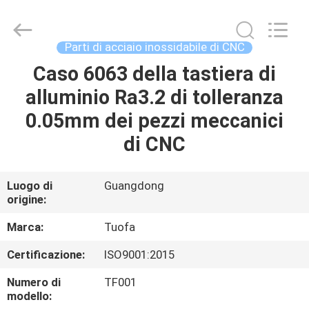
2026
Shenzhen
Tuofa
Technology
Co.,
Parti di acciaio inossidabile di CNC
Ltd..
All
Rights
Caso 6063 della tastiera di
CASA.
Reserved.
alluminio Ra3.2 di tolleranza
PRODOTTI
0.05mm dei pezzi meccanici
di CNC
SU
DI
Luogo di
Guangdong
origine:
NOI
Marca:
Tuofa
VISITA
Certificazione:
ISO9001:2015
ALLA
Numero di
TF001
FABBRICA
modello: