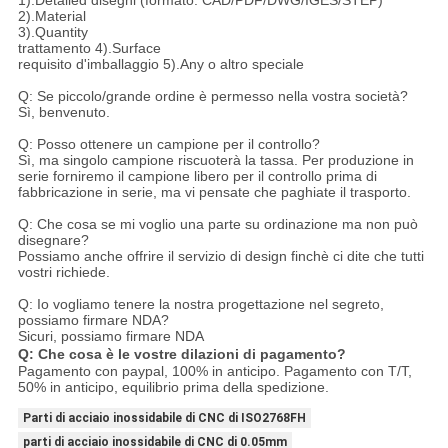
1).Detailed disegni (formato: CAD/PDF/DWG/IGES/STEP)
2).Material
3).Quantity
trattamento 4).Surface
requisito d'imballaggio 5).Any o altro speciale
Q: Se piccolo/grande ordine è permesso nella vostra società?
Sì, benvenuto.
Q: Posso ottenere un campione per il controllo?
Sì, ma singolo campione riscuoterà la tassa. Per produzione in
serie forniremo il campione libero per il controllo prima di
fabbricazione in serie, ma vi pensate che paghiate il trasporto.
Q: Che cosa se mi voglio una parte su ordinazione ma non può
disegnare?
Possiamo anche offrire il servizio di design finchè ci dite che tutti
vostri richiede.
Q: Io vogliamo tenere la nostra progettazione nel segreto,
possiamo firmare NDA?
Sicuri, possiamo firmare NDA
Q: Che cosa è le vostre dilazioni di pagamento?
Pagamento con paypal, 100% in anticipo. Pagamento con T/T,
50% in anticipo, equilibrio prima della spedizione.
Parti di acciaio inossidabile di CNC di ISO2768FH
parti di acciaio inossidabile di CNC di 0.05mm