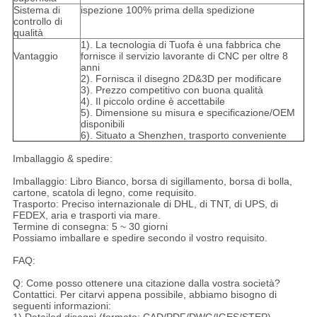
Sistema di
ispezione 100% prima della spedizione
controllo di
qualità
1). La tecnologia di Tuofa è una fabbrica che
Vantaggio
fornisce il servizio lavorante di CNC per oltre 8
anni
2). Fornisca il disegno 2D&3D per modificare
3). Prezzo competitivo con buona qualità
4). Il piccolo ordine è accettabile
5). Dimensione su misura e specificazione/OEM
disponibili
6). Situato a Shenzhen, trasporto conveniente
Imballaggio & spedire:
Imballaggio: Libro Bianco, borsa di sigillamento, borsa di bolla,
cartone, scatola di legno, come requisito.
Trasporto: Preciso internazionale di DHL, di TNT, di UPS, di
FEDEX, aria e trasporti via mare.
Termine di consegna: 5 ~ 30 giorni
Possiamo imballare e spedire secondo il vostro requisito.
FAQ:
Q: Come posso ottenere una citazione dalla vostra società?
Contattici. Per citarvi appena possibile, abbiamo bisogno di
seguenti informazioni: