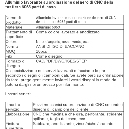
Alluminio lavorante su ordinazione del nero di CNC della
tastiera 6063 parti di caso
Nome di
Alluminio lavorante su ordinazione del nero di CNC
prodotto
della tastiera 6063 parti di caso
Materiale
Alluminio 6063
Trattamento di
Come colore lavorato e anodizzato
superficie
Colore
Nero, d'argento, rosso, verde, ecc
Norma
ANSI DI ISO DI BACCANO
MOQ
10pcs
Filo
Come disegno
Formato di
CAD/PDF/DWG/IGES/STEP
disegno
Ci specializziamo nei servizi lavoranti e facciamo le parti
secondo i disegni o i campioni dati. Se avete parti su ordinazione
da fare, prego gentilmente inviarci i vostri disegni in moda da
poterci dargli noi un prezzo per riferimento.
I nostri servizi:
Il nostro
Pezzi meccanici su ordinazione di CNC secondo i
servizio
disegni o i campioni del cliente
Elaborazione
CNC che macina e che gira, perforante, stridente,
spillante, taglio del cavo, ecc
Finitura
Sabbiare, anodizzante, zinco/nichel/cromato
superficia