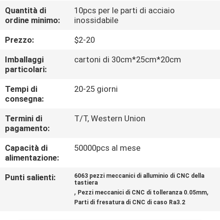
Quantità di
10pcs per le parti di acciaio
ordine minimo:
inossidabile
CONTROLLO
DELLA
Prezzo:
$2-20
QUALITÀ
Imballaggi
cartoni di 30cm*25cm*20cm
particolari:
CONTATTACI
Tempi di
20-25 giorni
consegna:
NOTIZIE
Termini di
T/T, Western Union
pagamento:
Capacità di
50000pcs al mese
CHIEDI
alimentazione:
UN
Punti salienti:
6063 pezzi meccanici di alluminio di CNC della
PREVENTIVO
tastiera
,
,
Pezzi meccanici di CNC di tolleranza 0.05mm
Parti di fresatura di CNC di caso Ra3.2
MAPPA