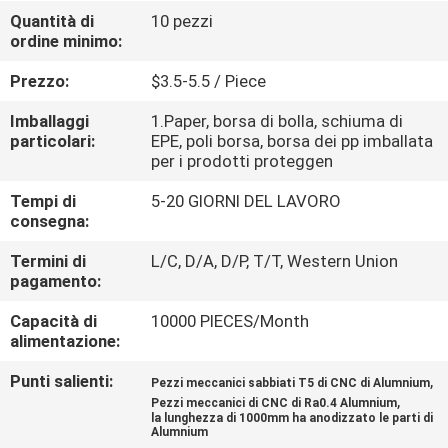
Quantità di
10 pezzi
ordine minimo:
CONTROLLO
DELLA
Prezzo:
$3.5-5.5 / Piece
QUALITÀ
Imballaggi
1.Paper, borsa di bolla, schiuma di
particolari:
EPE, poli borsa, borsa dei pp imballata
per i prodotti proteggen
CONTATTACI
Tempi di
5-20 GIORNI DEL LAVORO
consegna:
NOTIZIE
Termini di
L/C, D/A, D/P, T/T, Western Union
pagamento:
CHIEDI
Capacità di
10000 PIECES/Month
UN
alimentazione:
PREVENTIVO
Punti salienti:
,
Pezzi meccanici sabbiati T5 di CNC di Alumnium
,
Pezzi meccanici di CNC di Ra0.4 Alumnium
la lunghezza di 1000mm ha anodizzato le parti di
MAPPA
Alumnium