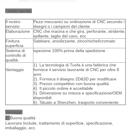
I nostri servizi:
Il nostro
Pezzi meccanici su ordinazione di CNC secondo i
servizio
disegni o i campioni del cliente
Elaborazione
CNC che macina e che gira, perforante, stridente,
spillante, taglio del cavo, ecc
Finitura
Sabbiare, anodizzante, zinco/nichel/cromato
superficia
Sistema di
ispezione 100% prima della spedizione
controllo di
qualità
1). La tecnologia di Tuofa è una fabbrica che
Vantaggio
fornisce il servizio lavorante di CNC per oltre 8
anni
2). Fornisca il disegno 2D&3D per modificare
3). Prezzo competitivo con buona qualità
4). Il piccolo ordine è accettabile
5). Dimensione su misura e specificazione/OEM
disponibili
6). Situato a Shenzhen, trasporto conveniente
Vantaggi:
1.
Buona qualità
Lavorare Include, trattamento di superficie, specificazione,
imballaggio, ecc.