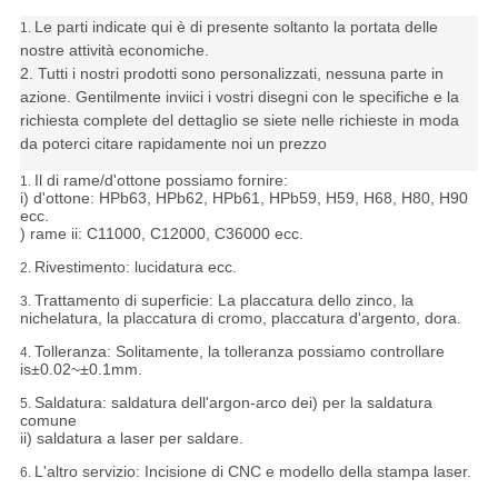
Le parti indicate qui è di presente soltanto la portata delle
1.
nostre attività economiche.
2. Tutti i nostri prodotti sono personalizzati, nessuna parte in
azione. Gentilmente inviici i vostri disegni con le specifiche e la
richiesta complete del dettaglio se siete nelle richieste in moda
da poterci citare rapidamente noi un prezzo
Il di rame/d'ottone possiamo fornire:
1.
i) d'ottone: HPb63, HPb62, HPb61, HPb59, H59, H68, H80, H90
ecc.
) rame ii: C11000, C12000, C36000 ecc.
Rivestimento: lucidatura ecc.
2.
Trattamento di superficie: La placcatura dello zinco, la
3.
nichelatura, la placcatura di cromo, placcatura d'argento, dora.
Tolleranza:
Solitamente, la tolleranza possiamo controllare
4.
is±0.02~±0.1mm.
Saldatura: saldatura dell'argon-arco dei) per la saldatura
5.
comune
ii) saldatura a laser per saldare.
L'altro servizio: Incisione di CNC e modello della stampa laser.
6.