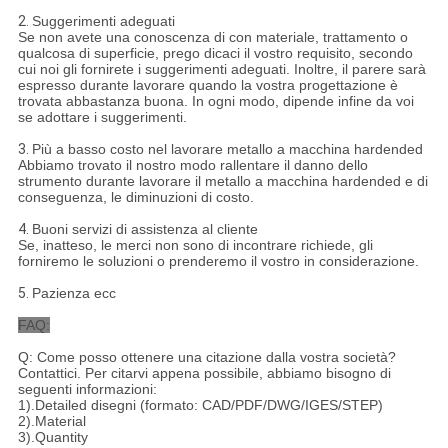
2.
Suggerimenti adeguati
Se non avete una conoscenza di con materiale, trattamento o
qualcosa di superficie, prego dicaci il vostro requisito, secondo
cui noi gli fornirete i suggerimenti adeguati. Inoltre, il parere sarà
espresso durante lavorare quando la vostra progettazione è
trovata abbastanza buona. In ogni modo, dipende infine da voi
se adottare i suggerimenti.
3.
Più a basso costo nel lavorare metallo a macchina hardended
Abbiamo trovato il nostro modo rallentare il danno dello
strumento durante lavorare il metallo a macchina hardended e di
conseguenza, le diminuzioni di costo.
4.
Buoni servizi di assistenza al cliente
Se, inatteso, le merci non sono di incontrare richiede, gli
forniremo le soluzioni o prenderemo il vostro in considerazione.
5.
Pazienza ecc
FAQ:
Q: Come posso ottenere una citazione dalla vostra società?
Contattici. Per citarvi appena possibile, abbiamo bisogno di
seguenti informazioni:
1).Detailed disegni (formato: CAD/PDF/DWG/IGES/STEP)
2).Material
3).Quantity