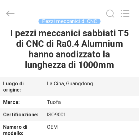
2026
Shenzhen
Tuofa
Technology
Co.,
Pezzi meccanici di CNC
Ltd..
All
Rights
I pezzi meccanici sabbiati T5
CASA.
Reserved.
di CNC di Ra0.4 Alumnium
PRODOTTI
hanno anodizzato la
lunghezza di 1000mm
SU
DI
Luogo di
La Cina, Guangdong
origine:
NOI
Marca:
Tuofa
VISITA
Certificazione:
ISO9001
ALLA
Numero di
OEM
FABBRICA
modello: