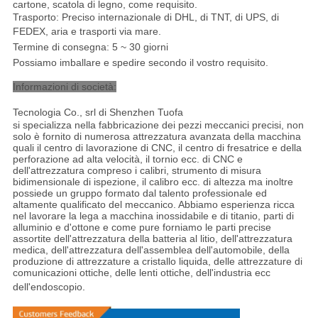
cartone, scatola di legno, come requisito.
Trasporto: Preciso internazionale di DHL, di TNT, di UPS, di
FEDEX, aria e trasporti via mare
.
Termine di consegna: 5 ~ 30 giorni
Possiamo imballare e spedire secondo il vostro requisito.
Informazioni di società:
Tecnologia Co., srl di Shenzhen Tuofa
si specializza nella fabbricazione dei pezzi meccanici precisi, non
solo è fornito di numerosa attrezzatura avanzata della macchina
quali il centro di lavorazione di CNC, il centro di fresatrice e della
perforazione ad alta velocità, il tornio ecc. di CNC e
dell'attrezzatura compreso i calibri, strumento di misura
bidimensionale di ispezione, il calibro ecc. di altezza ma inoltre
possiede un gruppo formato dal talento professionale ed
altamente qualificato del meccanico. Abbiamo esperienza ricca
nel lavorare la lega a macchina inossidabile e di titanio, parti di
alluminio e d'ottone e come pure forniamo le parti precise
assortite dell'attrezzatura della batteria al litio, dell'attrezzatura
medica, dell'attrezzatura dell'assemblea dell'automobile, della
produzione di attrezzature a cristallo liquida, delle attrezzature di
comunicazioni ottiche, delle lenti ottiche, dell'industria ecc
dell'endoscopio
.