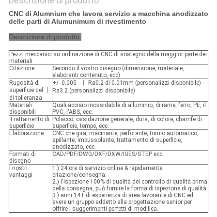
Descrizione di prodotto
CNC di Alumnium che lavora servizio a macchina anodizzato
delle parti di Alumunimum di rivestimento
Descrizione di prodotto:
Pezzi meccanici su ordinazione di CNC di sostegno della maggior parte dei
materiali
Citazione
Secondo il vostro disegno (dimensione, materiale,
elaboranti contenuto, ecc)
Rugosità di
+/--0.005 - 丨 Ra0.2 di 0.01mm (personalizzi disponibile) -
superficie del 丨
Ra3.2 (personalizzi disponibile)
di tolleranza
Materiali
Quali acciaio inossidabile di alluminio, di rame, ferro, PE, il
disponibili
PVC, l'ABS, ecc.
Trattamento di
Polacco, ossidazione generale, dura, di colore, chamfe di
superficie
superficie, tempe, ecc.
Elaborazione
CNC che gira, macinante, perforante, tornio automatico,
spillante, imbussolante, trattamento di superficie,
anodizzato, ecc.
Formati di
CAD/PDF/DWG/DXF/DXW/IGES/STEP ecc.
disegno
I nostri
1.) 24 ore di servizio online & rapidamente
vantaggi
citazione/consegna.
2.) l'ispezione 100% di qualità del controllo di qualità prima
della consegna, può fornire la forma di ispezione di qualità.
3.) anni 14+ di esperienza di area lavorante di CNC ed
avere un gruppo addetto alla progettazione senior per
offrire i suggerimenti perfetti di modifica.