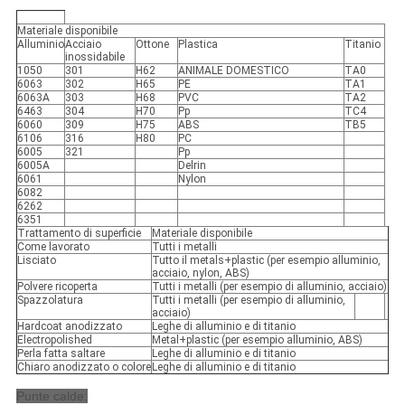
Materiale disponibile
Alluminio
Acciaio
Ottone
Plastica
Titanio
inossidabile
1050
301
H62
ANIMALE DOMESTICO
TA0
6063
302
H65
PE
TA1
6063A
303
H68
PVC
TA2
6463
304
H70
Pp
TC4
6060
309
H75
ABS
TB5
6106
316
H80
PC
6005
321
Pp
6005A
Delrin
6061
Nylon
6082
6262
6351
Trattamento di superficie
Materiale disponibile
Come lavorato
Tutti i metalli
Lisciato
Tutto il metals+plastic (per esempio alluminio,
acciaio, nylon, ABS)
Polvere ricoperta
Tutti i metalli (per esempio di alluminio, acciaio)
Spazzolatura
Tutti i metalli (per esempio di alluminio,
acciaio)
Hardcoat anodizzato
Leghe di alluminio e di titanio
Electropolished
Metal+plastic (per esempio alluminio, ABS)
Perla fatta saltare
Leghe di alluminio e di titanio
Chiaro anodizzato o colore
Leghe di alluminio e di titanio
Punte calde: