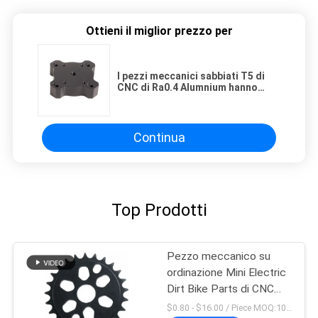
Ottieni il miglior prezzo per
I pezzi meccanici sabbiati T5 di
CNC di Ra0.4 Alumnium hanno
anodizzato la lunghezza di
1000mm
Continua
Top Prodotti
Pezzo meccanico su
ordinazione Mini Electric
Dirt Bike Parts di CNC
dell'OEM
$0.80 - $16.00 / Piece MOQ:10 pezzi