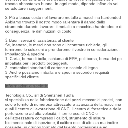
trovata abbastanza buona. In ogni modo, dipende infine da voi
se adottare i suggerimenti.
2.
Più a basso costo nel lavorare metallo a macchina hardended
Abbiamo trovato il nostro modo rallentare il danno dello
strumento durante lavorare il metallo a macchina hardended e di
conseguenza, le diminuzioni di costo.
3.
Buoni servizi di assistenza al cliente
Se, inatteso, le merci non sono di incontrare richiede, gli
forniremo le soluzioni o prenderemo il vostro in considerazione.
Imballaggio & spedire
1. Carta, borsa di bolla, schiuma di EPE, poli borsa, borsa dei pp
imballata per i prodotti proteggenti.
2. contenitori standard di cartone o scatole di legno
3. Anche possiamo imballare e spedire secondo i requisiti
specifici del cliente.
Informazioni di società:
Tecnologia Co., srl di Shenzhen Tuofa
si specializza nella fabbricazione dei pezzi meccanici precisi, non
solo è fornito di numerosa attrezzatura avanzata della macchina
quali il centro di lavorazione di CNC, il centro di fresatrice e della
perforazione ad alta velocità, il tornio ecc. di CNC e
dell'attrezzatura compreso i calibri, strumento di misura
bidimensionale di ispezione, il calibro ecc. di altezza ma inoltre
possiede un gruppo formato dal talento professionale ed