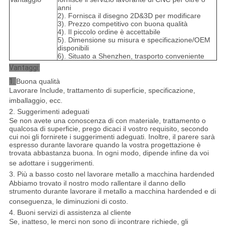
anni
2). Fornisca il disegno 2D&3D per modificare
3). Prezzo competitivo con buona qualità
4). Il piccolo ordine è accettabile
5). Dimensione su misura e specificazione/OEM
disponibili
6). Situato a Shenzhen, trasporto conveniente
Vantaggi:
1.
Buona qualità
Lavorare Include, trattamento di superficie, specificazione,
imballaggio, ecc.
2. Suggerimenti adeguati
Se non avete una conoscenza di con materiale, trattamento o
qualcosa di superficie, prego dicaci il vostro requisito, secondo
cui noi gli fornirete i suggerimenti adeguati. Inoltre, il parere sarà
espresso durante lavorare quando la vostra progettazione è
trovata abbastanza buona. In ogni modo, dipende infine da voi
se adottare i suggerimenti.
3. Più a basso costo nel lavorare metallo a macchina hardended
Abbiamo trovato il nostro modo rallentare il danno dello
strumento durante lavorare il metallo a macchina hardended e di
conseguenza, le diminuzioni di costo.
4. Buoni servizi di assistenza al cliente
Se, inatteso, le merci non sono di incontrare richiede, gli