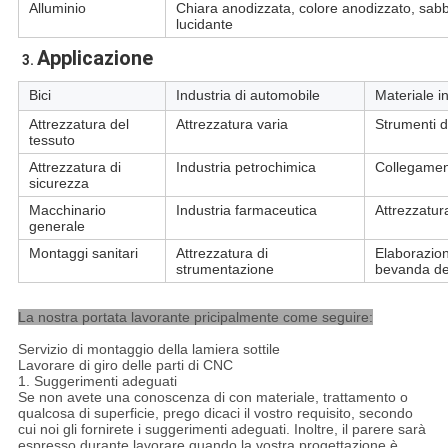
Alluminio
Chiara anodizzata, colore anodizzato, sabb
lucidante
Applicazione
3. 
Bici
Industria di automobile
Materiale i
Attrezzatura del
Attrezzatura varia
Strumenti d
tessuto
Attrezzatura di
Industria petrochimica
Collegamen
sicurezza
Macchinario
Industria farmaceutica
Attrezzatur
generale
Montaggi sanitari
Attrezzatura di
Elaborazion
strumentazione
bevanda del
La nostra portata lavorante pricipalmente come seguire:
Servizio di montaggio della lamiera sottile
Lavorare di giro delle parti di CNC
1. Suggerimenti adeguati
Se non avete una conoscenza di con materiale, trattamento o
qualcosa di superficie, prego dicaci il vostro requisito, secondo
cui noi gli fornirete i suggerimenti adeguati. Inoltre, il parere sarà
espresso durante lavorare quando la vostra progettazione è