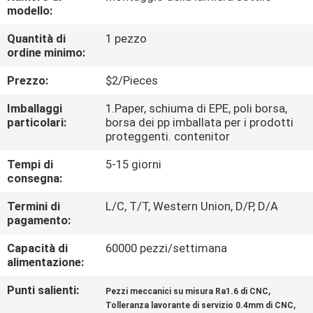
modello:
CONTROLLO
Quantità di
1 pezzo
ordine minimo:
DELLA
QUALITÀ
Prezzo:
$2/Pieces
Imballaggi
1.Paper, schiuma di EPE, poli borsa,
CONTATTACI
particolari:
borsa dei pp imballata per i prodotti
proteggenti. contenitor
Tempi di
5-15 giorni
NOTIZIE
consegna:
Termini di
L/C, T/T, Western Union, D/P, D/A
CHIEDI
pagamento:
UN
Capacità di
60000 pezzi/settimana
PREVENTIVO
alimentazione:
Punti salienti:
,
Pezzi meccanici su misura Ra1.6 di CNC
MAPPA
,
Tolleranza lavorante di servizio 0.4mm di CNC