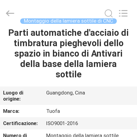
2026
Shenzhen
Tuofa
Technology
Co.,
Montaggio della lamiera sottile di CNC
Ltd..
All
Rights
Parti automatiche d'acciaio di
CASA.
Reserved.
timbratura pieghevoli dello
PRODOTTI
spazio in bianco di Antivari
della base della lamiera
SU
sottile
DI
NOI
Luogo di
Guangdong, Cina
origine:
VISITA
Marca:
Tuofa
ALLA
Certificazione:
ISO9001-2016
FABBRICA
Numero di
Montaggio della lamiera sottile