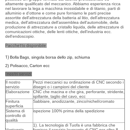
altamente qualificato del meccanico. Abbiamo esperienza ricca
nel lavorare la lega a macchina inossidabile e di titanio, parti di
alluminio e d'ottone e come pure forniamo le parti precise
assortite dell'attrezzatura della batteria al litio, dell'attrezzatura
medica, dell'attrezzatura dell'assemblea dell'automobile, della
produzione di attrezzature a cristallo liquida, delle attrezzature di
comunicazioni ottiche, delle lenti ottiche, dell'industria ecc.
dell'endoscopio.
Pacchetto disponibile:
1)
Bolla
B
ags, singola borsa dello zip, schiuma
2) Polisacco,
C
arton ecc
I nostri servizi:
Il nostro
Pezzi meccanici su ordinazione di CNC secondo i
servizio
disegni o i campioni del cliente
Elaborazione
CNC che macina e che gira, perforante, stridente,
spillante, taglio del cavo, ecc
Finitura
Sabbiare, anodizzante, zinco/nichel/cromato
superficia
Sistema di
ispezione 100% prima della spedizione
controllo di
qualità
1). La tecnologia di Tuofa è una fabbrica che
Vantaggio
fornisce il servizio lavorante di CNC per oltre 8