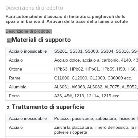
Descrizione di prodotto
Parti automatiche d'acciaio di timbratura pieghevoli dello
spazio in bianco di Antivari della base della lamiera sottile
Descrizione di prodotto:
Materiali di supporto
1. 
Acciaio inossidabile
SS201, SS301, SS303, SS304, SS316, SS4
Acciaio
Acciaio dolce, acciaio al carbonio, 4140, 
Ottone
HPb63, HPb62, HPb61, HPb59, H59, H68, 
Rame
C11000, C12000, C12000, C36000 ecc.
Alluminio
AL6061, Al6063, AL6082, AL7075, AL5052,
Ferro
A36, 45#, 1213, 12L14, 1215 ecc.
Trattamento di superficie
2. 
Acciaio inossidabile
Polacco, passivante, sabbiatura, incisione 
Acciaio
Zinchi la placcatura, il nero dell'ossido, la
polvere ricoperta