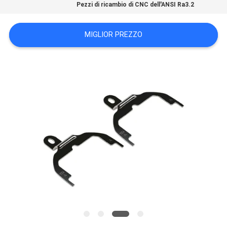
Pezzi di ricambio di CNC dell'ANSI Ra3.2
DEL
SITO
MIGLIOR PREZZO
POLITICA
SULLA
PRIVACY