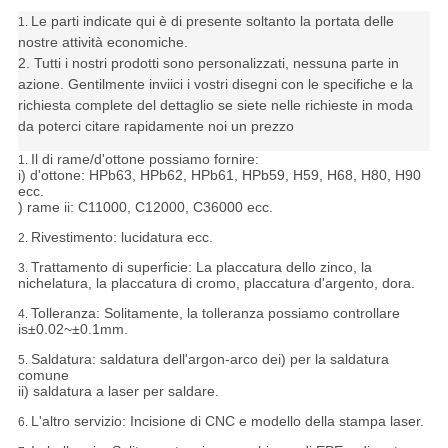
Le parti indicate qui è di presente soltanto la portata delle
1.
nostre attività economiche.
2. Tutti i nostri prodotti sono personalizzati, nessuna parte in
azione. Gentilmente inviici i vostri disegni con le specifiche e la
richiesta complete del dettaglio se siete nelle richieste in moda
da poterci citare rapidamente noi un prezzo
Il di rame/d'ottone possiamo fornire:
1.
i) d'ottone: HPb63, HPb62, HPb61, HPb59, H59, H68, H80, H90
ecc.
) rame ii: C11000, C12000, C36000 ecc.
Rivestimento: lucidatura ecc.
2.
Trattamento di superficie: La placcatura dello zinco, la
3.
nichelatura, la placcatura di cromo, placcatura d'argento, dora.
Tolleranza:
Solitamente, la tolleranza possiamo controllare
4.
is±0.02~±0.1mm.
Saldatura: saldatura dell'argon-arco dei) per la saldatura
5.
comune
ii) saldatura a laser per saldare.
L'altro servizio: Incisione di CNC e modello della stampa laser.
6.