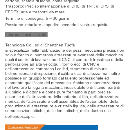
cartone, scatola di legno, come requisito.
Trasporto: Preciso internazionale di DHL, di TNT, di UPS, di
FEDEX, aria e trasporti via mare
.
Termine di consegna: 5 ~ 30 giorni
Possiamo imballare e spedire secondo il vostro requisito.
Informazioni di società:
Tecnologia Co., srl di Shenzhen Tuofa
si specializza nella fabbricazione dei pezzi meccanici precisi, non
solo è fornito di numerosa attrezzatura avanzata della macchina
quali il centro di lavorazione di CNC, il centro di fresatrice e della
perforazione ad alta velocità, il tornio ecc. di CNC e
dell'attrezzatura compreso i calibri, strumento di misura
bidimensionale di ispezione, il calibro ecc. di altezza ma inoltre
possiede un gruppo formato dal talento professionale ed
altamente qualificato del meccanico. Abbiamo esperienza ricca
nel lavorare la lega a macchina inossidabile e di titanio, parti di
alluminio e d'ottone e come pure forniamo le parti precise
assortite dell'attrezzatura della batteria al litio, dell'attrezzatura
medica, dell'attrezzatura dell'assemblea dell'automobile, della
produzione di attrezzature a cristallo liquida, delle attrezzature di
comunicazioni ottiche, delle lenti ottiche, dell'industria ecc
dell'endoscopio
.