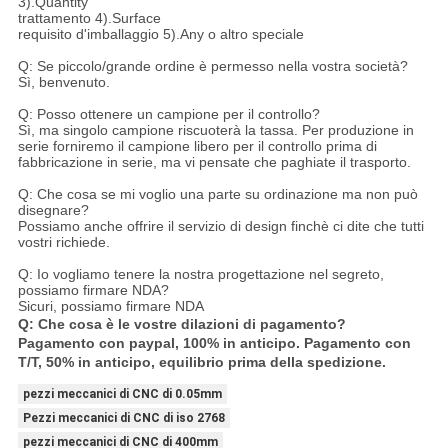
3).Quantity
trattamento 4).Surface
requisito d'imballaggio 5).Any o altro speciale
Q: Se piccolo/grande ordine è permesso nella vostra società?
Sì, benvenuto.
Q: Posso ottenere un campione per il controllo?
Sì, ma singolo campione riscuoterà la tassa. Per produzione in
serie forniremo il campione libero per il controllo prima di
fabbricazione in serie, ma vi pensate che paghiate il trasporto.
Q: Che cosa se mi voglio una parte su ordinazione ma non può
disegnare?
Possiamo anche offrire il servizio di design finchè ci dite che tutti
vostri richiede.
Q: Io vogliamo tenere la nostra progettazione nel segreto,
possiamo firmare NDA?
Sicuri, possiamo firmare NDA
Q: Che cosa è le vostre dilazioni di pagamento?
Pagamento con paypal, 100% in anticipo. Pagamento con
T/T, 50% in anticipo, equilibrio prima della spedizione.
pezzi meccanici di CNC di 0.05mm
Pezzi meccanici di CNC di iso 2768
pezzi meccanici di CNC di 400mm