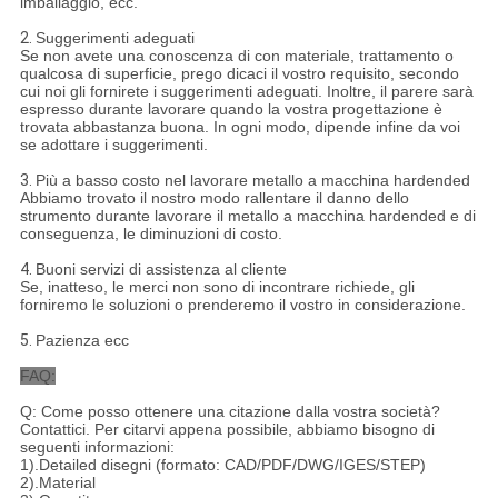
imballaggio, ecc.
2.
Suggerimenti adeguati
Se non avete una conoscenza di con materiale, trattamento o
qualcosa di superficie, prego dicaci il vostro requisito, secondo
cui noi gli fornirete i suggerimenti adeguati. Inoltre, il parere sarà
espresso durante lavorare quando la vostra progettazione è
trovata abbastanza buona. In ogni modo, dipende infine da voi
se adottare i suggerimenti.
3.
Più a basso costo nel lavorare metallo a macchina hardended
Abbiamo trovato il nostro modo rallentare il danno dello
strumento durante lavorare il metallo a macchina hardended e di
conseguenza, le diminuzioni di costo.
4.
Buoni servizi di assistenza al cliente
Se, inatteso, le merci non sono di incontrare richiede, gli
forniremo le soluzioni o prenderemo il vostro in considerazione.
5.
Pazienza ecc
FAQ:
Q: Come posso ottenere una citazione dalla vostra società?
Contattici. Per citarvi appena possibile, abbiamo bisogno di
seguenti informazioni:
1).Detailed disegni (formato: CAD/PDF/DWG/IGES/STEP)
2).Material