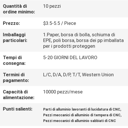
Quantità di
10 pezzi
ordine minimo:
CONTROLLO
DELLA
Prezzo:
$3.5-5.5 / Piece
QUALITÀ
Imballaggi
1.Paper, borsa di bolla, schiuma di
particolari:
EPE, poli borsa, borsa dei pp imballata
per i prodotti proteggen
CONTATTACI
Tempi di
5-20 GIORNI DEL LAVORO
consegna:
NOTIZIE
Termini di
L/C, D/A, D/P, T/T, Western Union
pagamento:
CHIEDI
Capacità di
10000 pezzi/mese
UN
alimentazione:
PREVENTIVO
Punti salienti:
,
Parti di alluminio lavoranti di lucidatura di CNC
,
Pezzi meccanici di alluminio di tempera di CNC
Pezzi meccanici di alluminio sabbiati di CNC
MAPPA