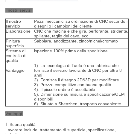
I nostri servizi:
Il nostro
Pezzi meccanici su ordinazione di CNC secondo i
servizio
disegni o i campioni del cliente
Elaborazione
CNC che macina e che gira, perforante, stridente,
spillante, taglio del cavo, ecc
Finitura
Sabbiare, anodizzante, zinco/nichel/cromato
superficia
Sistema di
ispezione 100% prima della spedizione
controllo di
qualità
1). La tecnologia di Tuofa è una fabbrica che
Vantaggio
fornisce il servizio lavorante di CNC per oltre 8
anni
2). Fornisca il disegno 2D&3D per modificare
3). Prezzo competitivo con buona qualità
4). Il piccolo ordine è accettabile
5). Dimensione su misura e specificazione/OEM
disponibili
6). Situato a Shenzhen, trasporto conveniente
Vantaggi:
1.
Buona qualità
Lavorare Include, trattamento di superficie, specificazione,