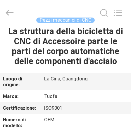
2026
Shenzhen
Tuofa
Technology
Co.,
Pezzi meccanici di CNC
Ltd..
All
Rights
La struttura della bicicletta di
CASA.
Reserved.
CNC di Accessoire parte le
PRODOTTI
parti del corpo automatiche
delle componenti d'acciaio
SU
DI
Luogo di
La Cina, Guangdong
origine:
NOI
Marca:
Tuofa
VISITA
Certificazione:
ISO9001
ALLA
Numero di
OEM
FABBRICA
modello: