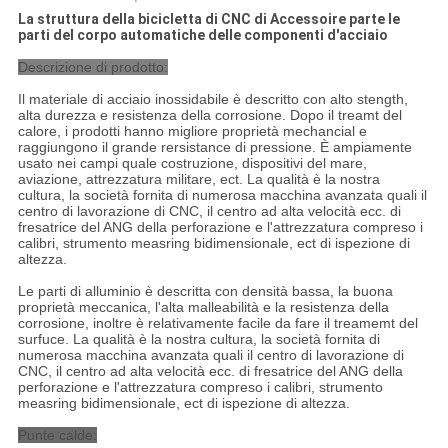
La struttura della bicicletta di CNC di Accessoire parte le
parti del corpo automatiche delle componenti d'acciaio
Descrizione di prodotto:
Il materiale di acciaio inossidabile è descritto con alto stength,
alta durezza e resistenza della corrosione. Dopo il treamt del
calore, i prodotti hanno migliore proprietà mechancial e
raggiungono il grande rersistance di pressione. È ampiamente
usato nei campi quale costruzione, dispositivi del mare,
aviazione, attrezzatura militare, ect. La qualità è la nostra
cultura, la società fornita di numerosa macchina avanzata quali il
centro di lavorazione di CNC, il centro ad alta velocità ecc. di
fresatrice del ANG della perforazione e l'attrezzatura compreso i
calibri, strumento measring bidimensionale, ect di ispezione di
altezza.
Le parti di alluminio è descritta con densità bassa, la buona
proprietà meccanica, l'alta malleabilità e la resistenza della
corrosione, inoltre è relativamente facile da fare il treamemt del
surfuce. La qualità è la nostra cultura, la società fornita di
numerosa macchina avanzata quali il centro di lavorazione di
CNC, il centro ad alta velocità ecc. di fresatrice del ANG della
perforazione e l'attrezzatura compreso i calibri, strumento
measring bidimensionale, ect di ispezione di altezza.
Punte calde: