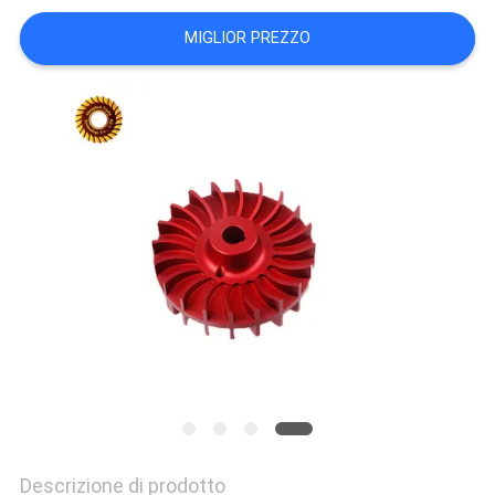
DEL
MIGLIOR PREZZO
SITO
POLITICA
SULLA
PRIVACY
Descrizione di prodotto