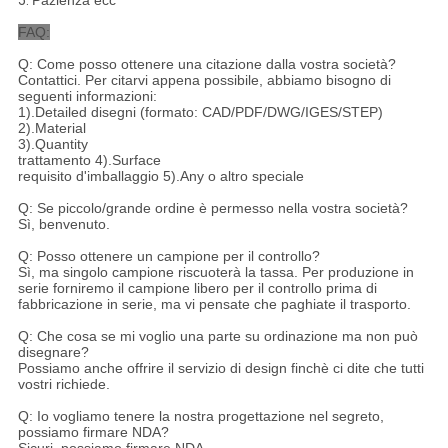
FAQ:
Q: Come posso ottenere una citazione dalla vostra società?
Contattici. Per citarvi appena possibile, abbiamo bisogno di
seguenti informazioni:
1).Detailed disegni (formato: CAD/PDF/DWG/IGES/STEP)
2).Material
3).Quantity
trattamento 4).Surface
requisito d'imballaggio 5).Any o altro speciale
Q: Se piccolo/grande ordine è permesso nella vostra società?
Sì, benvenuto.
Q: Posso ottenere un campione per il controllo?
Sì, ma singolo campione riscuoterà la tassa. Per produzione in
serie forniremo il campione libero per il controllo prima di
fabbricazione in serie, ma vi pensate che paghiate il trasporto.
Q: Che cosa se mi voglio una parte su ordinazione ma non può
disegnare?
Possiamo anche offrire il servizio di design finchè ci dite che tutti
vostri richiede.
Q: Io vogliamo tenere la nostra progettazione nel segreto,
possiamo firmare NDA?
Sicuri, possiamo firmare NDA