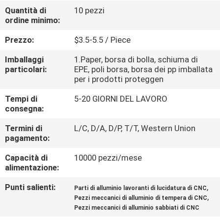
Quantità di
10 pezzi
ordine minimo:
CONTROLLO
DELLA
Prezzo:
$3.5-5.5 / Piece
QUALITÀ
Imballaggi
1.Paper, borsa di bolla, schiuma di
particolari:
EPE, poli borsa, borsa dei pp imballata
per i prodotti proteggen
CONTATTACI
Tempi di
5-20 GIORNI DEL LAVORO
consegna:
NOTIZIE
Termini di
L/C, D/A, D/P, T/T, Western Union
pagamento:
CHIEDI
Capacità di
10000 pezzi/mese
UN
alimentazione:
PREVENTIVO
Punti salienti:
,
Parti di alluminio lavoranti di lucidatura di CNC
,
Pezzi meccanici di alluminio di tempera di CNC
Pezzi meccanici di alluminio sabbiati di CNC
MAPPA