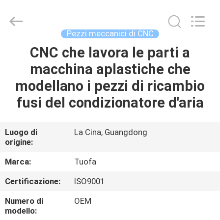
2026
Shenzhen
Tuofa
Technology
Co.,
Pezzi meccanici di CNC
Ltd..
All
Rights
CNC che lavora le parti a
CASA.
Reserved.
macchina aplastiche che
PRODOTTI
modellano i pezzi di ricambio
fusi del condizionatore d'aria
SU
DI
Luogo di
La Cina, Guangdong
origine:
NOI
Marca:
Tuofa
VISITA
Certificazione:
ISO9001
ALLA
Numero di
OEM
FABBRICA
modello: