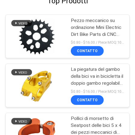
Top Prodotti
Pezzo meccanico su
ordinazione Mini Electric
Dirt Bike Parts di CNC
dell'OEM
$0.80 - $16.00 / Piece MOQ:10 pezzi
CONTATTO
La piegatura del gambo
della bici va in bicicletta il
doppio gambo regolabile
fatto in Cina
$0.80 - $16.00 / Piece MOQ:10 pezzi
CONTATTO
Pollici di morsetto di
Seatpost delle bici 5 x 4
dei pezzi meccanici di