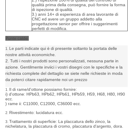
2.) l'ispezione 100% di qualità del controllo di
qualità prima della consegna, può fornire la forma
di ispezione di qualità.
3.) anni 14+ di esperienza di area lavorante di
CNC ed avere un gruppo addetto alla
progettazione senior per offrire i suggerimenti
perfetti di modifica.
Punte calde:
Le parti indicate qui è di presente soltanto la portata delle
1.
nostre attività economiche.
2. Tutti i nostri prodotti sono personalizzati, nessuna parte in
azione. Gentilmente inviici i vostri disegni con le specifiche e la
richiesta complete del dettaglio se siete nelle richieste in moda
da poterci citare rapidamente noi un prezzo
Il di rame/d'ottone possiamo fornire:
1.
i) d'ottone: HPb63, HPb62, HPb61, HPb59, H59, H68, H80, H90
ecc.
) rame ii: C11000, C12000, C36000 ecc.
Rivestimento: lucidatura ecc.
2.
Trattamento di superficie: La placcatura dello zinco, la
3.
nichelatura, la placcatura di cromo, placcatura d'argento, dora.