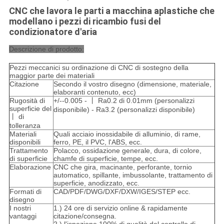
CNC che lavora le parti a macchina aplastiche che
modellano i pezzi di ricambio fusi del
condizionatore d'aria
Descrizione di prodotto:
Pezzi meccanici su ordinazione di CNC di sostegno della
maggior parte dei materiali
Citazione
Secondo il vostro disegno (dimensione, materiale,
elaboranti contenuto, ecc)
Rugosità di
+/--0.005 - 丨 Ra0.2 di 0.01mm (personalizzi
superficie del
disponibile) - Ra3.2 (personalizzi disponibile)
丨 di
tolleranza
Materiali
Quali acciaio inossidabile di alluminio, di rame,
disponibili
ferro, PE, il PVC, l'ABS, ecc.
Trattamento
Polacco, ossidazione generale, dura, di colore,
di superficie
chamfe di superficie, tempe, ecc.
Elaborazione
CNC che gira, macinante, perforante, tornio
automatico, spillante, imbussolante, trattamento di
superficie, anodizzato, ecc.
Formati di
CAD/PDF/DWG/DXF/DXW/IGES/STEP ecc.
disegno
I nostri
1.) 24 ore di servizio online & rapidamente
vantaggi
citazione/consegna.