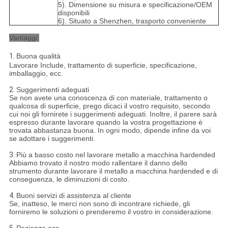
5). Dimensione su misura e specificazione/OEM
disponibili
6). Situato a Shenzhen, trasporto conveniente
Vantaggi:
1.
Buona qualità
Lavorare Include, trattamento di superficie, specificazione,
imballaggio, ecc.
2.
Suggerimenti adeguati
Se non avete una conoscenza di con materiale, trattamento o
qualcosa di superficie, prego dicaci il vostro requisito, secondo
cui noi gli fornirete i suggerimenti adeguati. Inoltre, il parere sarà
espresso durante lavorare quando la vostra progettazione è
trovata abbastanza buona. In ogni modo, dipende infine da voi
se adottare i suggerimenti.
3.
Più a basso costo nel lavorare metallo a macchina hardended
Abbiamo trovato il nostro modo rallentare il danno dello
strumento durante lavorare il metallo a macchina hardended e di
conseguenza, le diminuzioni di costo.
4.
Buoni servizi di assistenza al cliente
Se, inatteso, le merci non sono di incontrare richiede, gli
forniremo le soluzioni o prenderemo il vostro in considerazione.
5.
Pazienza ecc