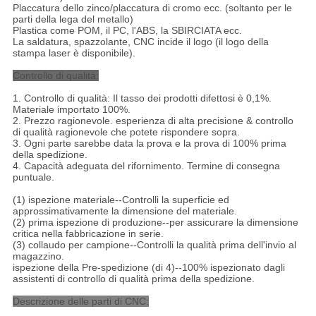
Placcatura dello zinco/placcatura di cromo ecc. (soltanto per le
parti della lega del metallo)
Plastica come POM, il PC, l'ABS, la SBIRCIATA ecc.
La saldatura, spazzolante, CNC incide il logo (il logo della
stampa laser è disponibile).
Controllo di qualità:
1.
Controllo di qualità: Il tasso dei prodotti difettosi è 0,1%.
Materiale importato 100%.
2. Prezzo ragionevole. esperienza di alta precisione & controllo
di qualità ragionevole che potete rispondere sopra.
3. Ogni parte sarebbe data la prova e la prova di 100% prima
della spedizione.
4. Capacità adeguata del rifornimento. Termine di consegna
puntuale.
(1) ispezione materiale--Controlli la superficie ed
approssimativamente la dimensione del materiale.
(2) prima ispezione di produzione--per assicurare la dimensione
critica nella fabbricazione in serie.
(3) collaudo per campione--Controlli la qualità prima dell'invio al
magazzino.
ispezione della Pre-spedizione (di 4)--100% ispezionato dagli
assistenti di controllo di qualità prima della spedizione.
Descrizione delle parti di CNC: