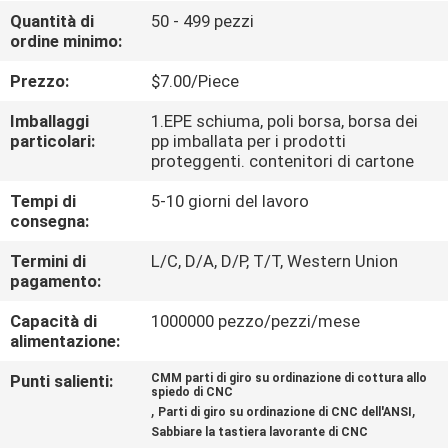
Quantità di
50 - 499 pezzi
ordine minimo:
CONTROLLO
DELLA
Prezzo:
$7.00/Piece
QUALITÀ
Imballaggi
1.EPE schiuma, poli borsa, borsa dei
particolari:
pp imballata per i prodotti
proteggenti. contenitori di cartone
CONTATTACI
Tempi di
5-10 giorni del lavoro
consegna:
NOTIZIE
Termini di
L/C, D/A, D/P, T/T, Western Union
pagamento:
CHIEDI
Capacità di
1000000 pezzo/pezzi/mese
UN
alimentazione:
PREVENTIVO
Punti salienti:
CMM parti di giro su ordinazione di cottura allo
spiedo di CNC
,
,
Parti di giro su ordinazione di CNC dell'ANSI
MAPPA
Sabbiare la tastiera lavorante di CNC