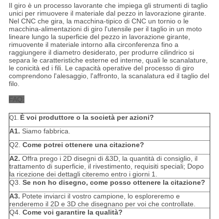
Il giro è un processo lavorante che impiega gli strumenti di taglio
unici per rimuovere il materiale dal pezzo in lavorazione girante.
Nel CNC che gira, la macchina-tipico di CNC un tornio o le
macchina-alimentazioni di giro l'utensile per il taglio in un moto
lineare lungo la superficie del pezzo in lavorazione girante,
rimuovente il materiale intorno alla circonferenza fino a
raggiungere il diametro desiderato, per produrre cilindrico si
separa le caratteristiche esterne ed interne, quali le scanalature,
le conicità ed i fili. Le capacità operative del processo di giro
comprendono l'alesaggio, l'affronto, la scanalatura ed il taglio del
filo.
FAQ:
È voi produttore o la società per azioni?
Q1.
A1.
Siamo fabbrica.
Q2.
Come potrei ottenere una citazione?
A2.
Offra prego i 2D disegni di &3D, la quantità di consiglio, il
trattamento di superficie, il rivestimento, requisiti speciali; Dopo
la ricezione dei dettagli citeremo entro i giorni 1.
Q3.
Se non ho disegno, come posso ottenere la citazione?
A3.
Potete inviarci il vostro campione, lo esploreremo e
renderemo il 2D e 3D che disegnano per voi che controllate.
Q4.
Come voi garantire la qualità?