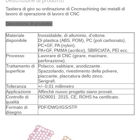
Descrizione di prodotto
Tastiera di giro su ordinazione di Cncmachining dei metalli di
lavoro di operazione di lavoro di CNC
Descrizione di prodotto:
Materiale
Inossidabile, di alluminio, d'ottone.
disponibile
Di plastica (ABS, POM), PC (poli carbonato),
PC+GF, PA (nylon).
PA+GF, PMMA (acrilico), SBIRCIATA, PEI ecc.
Processo
Lavorare di CNC (girare, macinare,
perforazione).
Trattamento di
Polacco, sabbiare, anodizzante.
superficie
Spazzolando, rivestimento della polvere,
placcante, placcatura dello zinco.
Serigrafi.
Tolleranza
+/--0,01 millimetro
Applicazione
Affinchè nuovo progetto siano provati.
Controllo di
ISO9001: 2015, CE, ROHS ha certificato.
qualità
Formato di
PDF/DWG/IGS/STP.
disegno