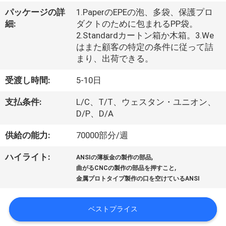
た
パッケージの詳
1.PaperのEPEの泡、多袋、保護プロ
ち
細:
ダクトのために包まれるPP袋。
2.Standardカートン箱か木箱。3.We
に
はまた顧客の特定の条件に従って詰
つ
まり、出荷できる。
い
受渡し時間:
5-10日
て
支払条件:
L/C、T/T、ウェスタン・ユニオン、
D/P、D/A
工
供給の能力:
70000部分/週
場
,
ハイライト:
ANSIの薄板金の製作の部品
,
曲がるCNCの製作の部品を押すこと
ツ
金属プロトタイプ製作の口を空けているANSI
ア
ベストプライス
ー