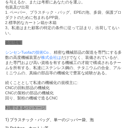
を与えるか、または考察にあなたのを運ぶ。
包装及び出荷
1. ペーパー、プラスチック・バッグ、EPEの泡、多袋、保護プロ
プ
ダクトのために包まれるPP袋。
2.標準的なカートン箱か木箱
ラ
3。私達はまた顧客の特定の条件に従って詰まり、出荷してもい
い。
イ
会社情報:
バ
シンセンTuofaの技術Co.、
精密な機械部品の製造を専門にする多
数の高度機械装置が
株式会社は
だけでなく、装備されているが、
シ
また専門および高い資格を有する機械工の才能で構成されるチー
ムを所有する。私達にステンレス鋼の、チタニウムの合金、アル
ー
ミニウムの、真鍮の部品等の機械化で豊富な経験がある。
ポ
続くこととして私達の機械化の規模主に:
CNCの回転部品の機械化
CNCの製粉の部品の機械化
リ
回り、製粉の機械で造るCNC
シ
利用できるパッケージ:
ー
1)
プラスチック・バッグ、単一のジッパー袋、泡