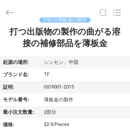
ヤ
ー.
Copyright
©
2021
CNCの薄板金の製作
-
2026
Shenzhen
打つ出版物の製作の曲がる溶
家
Tuofa
Technology
Co.,
接の補修部品を薄板金
へ
Ltd..
All
Rights
Reserved.
製
起源の場所:
シンセン、中国
品
TF
ブランド名:
ISO9001-2015
証明:
わ
モデル番号:
薄板金の製作
た
最小注文数量:
2部分
し
$2.9/Pieces
価格: