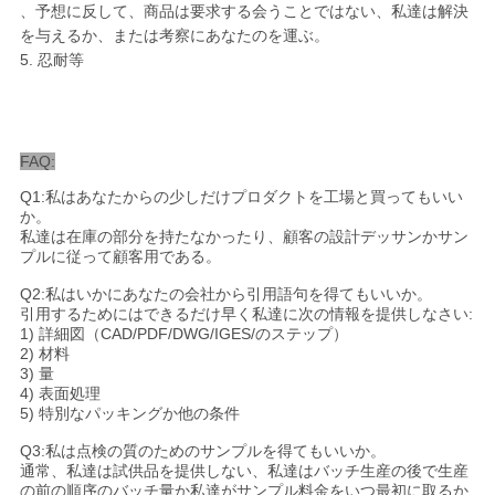
、予想に反して、商品は要求する会うことではない、私達は解決
を与えるか、または考察にあなたのを運ぶ。
5. 忍耐等
FAQ:
Q1:私はあなたからの少しだけプロダクトを工場と買ってもいい
か。
私達は在庫の部分を持たなかったり、顧客の設計デッサンかサン
プルに従って顧客用である。
Q2:私はいかにあなたの会社から引用語句を得てもいいか。
引用するためにはできるだけ早く私達に次の情報を提供しなさい:
1) 詳細図（CAD/PDF/DWG/IGES/のステップ）
2) 材料
3) 量
4) 表面処理
5) 特別なパッキングか他の条件
Q3:私は点検の質のためのサンプルを得てもいいか。
通常、私達は試供品を提供しない、私達はバッチ生産の後で生産
の前の順序のバッチ量か私達がサンプル料金をいつ最初に取るか