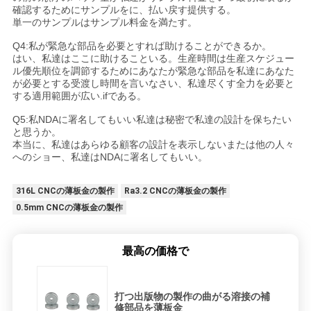
確認するためにサンプルをに、払い戻す提供する。
単一のサンプルはサンプル料金を満たす。
Q4:私が緊急な部品を必要とすれば助けることができるか。
はい、私達はここに助けることいる。生産時間は生産スケジュー
ル優先順位を調節するためにあなたが緊急な部品を私達にあなた
が必要とする受渡し時間を言いなさい、私達尽くす全力を必要と
する適用範囲が広い.ifである。
Q5:私NDAに署名してもいい私達は秘密で私達の設計を保ちたい
と思うか。
本当に、私達はあらゆる顧客の設計を表示しないまたは他の人々
へのショー、私達はNDAに署名してもいい。
316L CNCの薄板金の製作
Ra3.2 CNCの薄板金の製作
0.5mm CNCの薄板金の製作
最高の価格で
打つ出版物の製作の曲がる溶接の補
修部品を薄板金