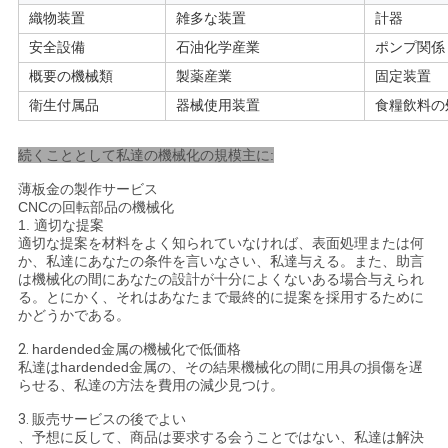
て
織物装置
雑多な装置
計器
く
安全設備
石油化学産業
ポンプ関係
概要の機械類
製薬産業
固定装置
だ
衛生付属品
器械使用装置
食糧飲料の
さ
続くこととして私達の機械化の規模主に:
い
薄板金の製作サービス
CNCの回転部品の機械化
1. 適切な提案
サ
適切な提案を材料をよく知られていなければ、表面処理または何
か、私達にあなたの条件を言いなさい、私達与える。また、助言
イ
は機械化の間にあなたの設計が十分によくないある場合与えられ
る。とにかく、それはあなたまで最終的に提案を採用するために
ト
かどうかである。
マ
2.
hardended金属の機械化で低価格
私達はhardended金属の、その結果機械化の間に用具の損傷を遅
らせる、私達の方法を費用の減少見つけ。
ッ
3.
販売サービスの後でよい
プ
、予想に反して、商品は要求する会うことではない、私達は解決