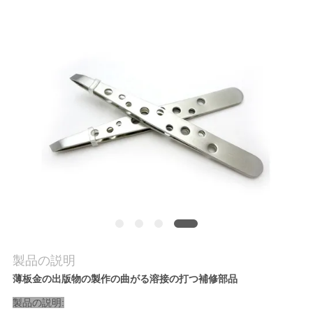
品
質
管
理
連
絡
く
だ
製品の説明
さ
薄板金の出版物の製作の曲がる溶接の打つ補修部品
い
製品の説明: