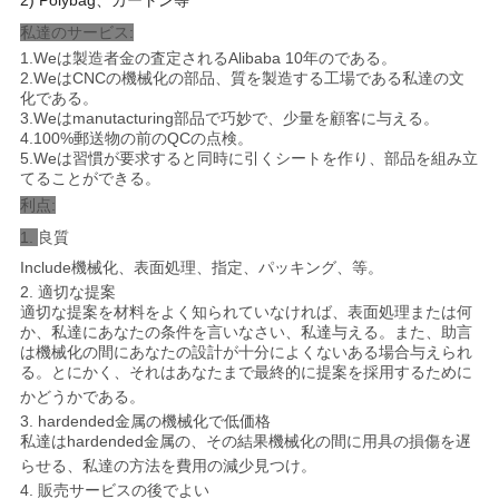
2) Polybag、カートン等
私達のサービス:
1.Weは製造者金の査定されるAlibaba 10年のである。
2.WeはCNCの機械化の部品、質を製造する工場である私達の文
化である。
3.Weはmanutacturing部品で巧妙で、少量を顧客に与える。
4.100%郵送物の前のQCの点検。
5.Weは習慣が要求すると同時に引くシートを作り、部品を組み立
てることができる。
利点:
1.
良質
Include機械化、表面処理、指定、パッキング、等。
2. 適切な提案
適切な提案を材料をよく知られていなければ、表面処理または何
か、私達にあなたの条件を言いなさい、私達与える。また、助言
は機械化の間にあなたの設計が十分によくないある場合与えられ
る。とにかく、それはあなたまで最終的に提案を採用するために
かどうかである。
3. hardended金属の機械化で低価格
私達はhardended金属の、その結果機械化の間に用具の損傷を遅
らせる、私達の方法を費用の減少見つけ。
4. 販売サービスの後でよい