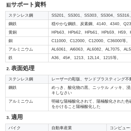
サポート資料
1. 
ステンレス鋼
SS201、SS301、SS303、SS304、SS31
ニ
鋼鉄
穏やかな鋼鉄、炭素鋼、4140、4340、Q235
ュ
黄銅
HPb63、HPb62、HPb61、HPb59、H59
ー
銅
C11000、C12000、C12000、C36000等。
アルミニウム
AL6061、Al6063、AL6082、AL7075、AL
ス
鉄
A36、45#、1213、12L14、1215等。
表面処理
2. 
引
ステンレス鋼
レーザーの彫版、サンドブラスティング不
金
鋼鉄
めっき、酸化物の黒、ニッケル メッキ、浸
キしなさい
を
アルミニウム
明確な陽極酸化されて、陽極酸化された色
をかけること陽極酸化した
求
適用
3. 
め
バイク
自動車産業
コンピュー