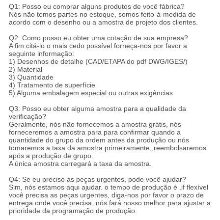
Q1: Posso eu comprar alguns produtos de você fábrica?
Nós não temos partes no estoque, somos feito-à-medida de
acordo com o desenho ou a amostra de projeto dos clientes.
Q2: Como posso eu obter uma cotação de sua empresa?
A fim citá-lo o mais cedo possível forneça-nos por favor a
seguinte informação:
1) Desenhos de detalhe (CAD/ETAPA do pdf DWG/IGES/)
2) Material
3) Quantidade
4) Tratamento de superfície
5) Alguma embalagem especial ou outras exigências
Q3: Posso eu obter alguma amostra para a qualidade da
verificação?
Geralmente, nós não fornecemos a amostra grátis, nós
forneceremos a amostra para para confirmar quando a
quantidade do grupo da ordem antes da produção ou nós
tomaremos a taxa da amostra primeiramente, reembolsaremos
após a produção de grupo.
A única amostra carregará a taxa da amostra.
Q4: Se eu preciso as peças urgentes, pode você ajudar?
Sim, nós estamos aqui ajudar. o tempo de produção é .if flexível
você precisa as peças urgentes, diga-nos por favor o prazo de
entrega onde você precisa, nós fará nosso melhor para ajustar a
prioridade da programação de produção.