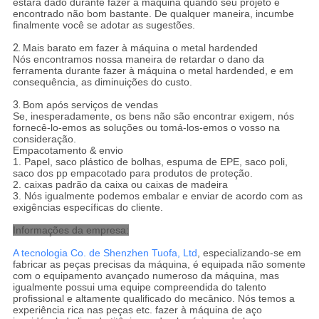
estará dado durante fazer à máquina quando seu projeto é
encontrado não bom bastante. De qualquer maneira, incumbe
finalmente você se adotar as sugestões.
2.
Mais barato em fazer à máquina o metal hardended
Nós encontramos nossa maneira de retardar o dano da
ferramenta durante fazer à máquina o metal hardended, e em
consequência, as diminuições do custo.
3.
Bom após serviços de vendas
Se, inesperadamente, os bens não são encontrar exigem, nós
fornecê-lo-emos as soluções ou tomá-los-emos o vosso na
consideração.
Empacotamento & envio
1. Papel, saco plástico de bolhas, espuma de EPE, saco poli,
saco dos pp empacotado para produtos de proteção.
2. caixas padrão da caixa ou caixas de madeira
3. Nós igualmente podemos embalar e enviar de acordo com as
exigências específicas do cliente.
Informações da empresa:
A tecnologia Co. de Shenzhen Tuofa, Ltd
, especializando-se em
fabricar as peças precisas da máquina, é equipada não somente
com o equipamento avançado numeroso da máquina, mas
igualmente possui uma equipe compreendida do talento
profissional e altamente qualificado do mecânico. Nós temos a
experiência rica nas peças etc. fazer à máquina de aço