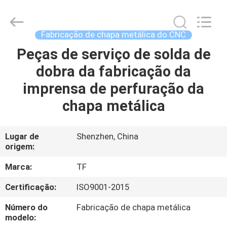
2026
Shenzhen
Tuofa
Technology
Co.,
Fabricação de chapa metálica do CNC
Ltd..
All
Peças de serviço de solda de
PARA
Rights
Reserved.
dobra da fabricação da
CASA
imprensa de perfuração da
PRODUTOS
chapa metálica
SOBRE
Lugar de
Shenzhen, China
origem:
NÓS
Marca:
TF
VISITA
Certificação:
ISO9001-2015
À
Número do
Fabricação de chapa metálica
FÁBRICA
modelo: