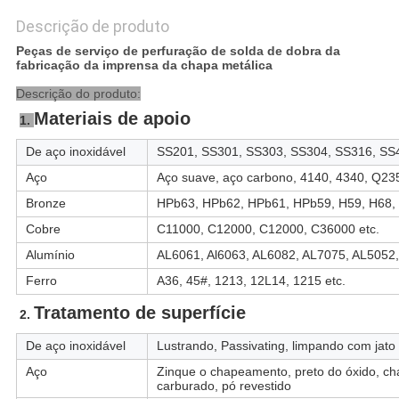
Descrição de produto
Peças de serviço de perfuração de solda de dobra da
fabricação da imprensa da chapa metálica
Descrição do produto:
Materiais de apoio
1. 
De aço inoxidável
SS201, SS301, SS303, SS304, SS316, SS4
Aço
Aço suave, aço carbono, 4140, 4340, Q235
Bronze
HPb63, HPb62, HPb61, HPb59, H59, H68, 
Cobre
C11000, C12000, C12000, C36000 etc.
Alumínio
AL6061, Al6063, AL6082, AL7075, AL5052,
Ferro
A36, 45#, 1213, 12L14, 1215 etc.
Tratamento de superfície
2. 
De aço inoxidável
Lustrando, Passivating, limpando com jato 
Aço
Zinque o chapeamento, preto do óxido, c
carburado, pó revestido