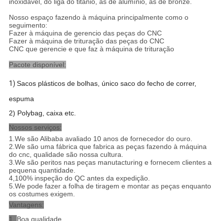
inoxidável, do liga do titânio, as de alumínio, as de bronze.
Nosso espaço fazendo à máquina principalmente como o
seguimento:
Fazer à máquina de gerencio das peças do CNC
Fazer à máquina de trituração das peças do CNC
CNC que gerencie e que faz à máquina de trituração
Pacote disponível:
1)
Sacos plásticos de bolhas, único saco do fecho de correr,
espuma
2) Polybag, caixa etc.
Nossos serviços:
1.We são Alibaba avaliado 10 anos de fornecedor do ouro.
2.We são uma fábrica que fabrica as peças fazendo à máquina
do cnc, qualidade são nossa cultura.
3.We são peritos nas peças manutacturing e fornecem clientes a
pequena quantidade.
4,100% inspeção do QC antes da expedição.
5.We pode fazer a folha de tiragem e montar as peças enquanto
os costumes exigem.
Vantagens:
1.
Boa qualidade