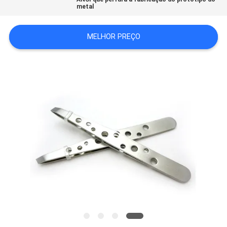
metal
MAPA
DO
MELHOR PREÇO
SITE
POLÍTICA
DE
PRIVACIDADE