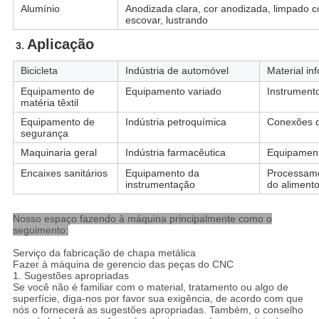
Alumínio
Anodizada clara, cor anodizada, limpado co
escovar, lustrando
Aplicação
3. 
Bicicleta
Indústria de automóvel
Material in
Equipamento de
Equipamento variado
Instrument
matéria têxtil
Equipamento de
Indústria petroquímica
Conexões 
segurança
Maquinaria geral
Indústria farmacêutica
Equipament
Encaixes sanitários
Equipamento da
Processame
instrumentação
do aliment
Nosso espaço fazendo à máquina principalmente como o
seguimento:
Serviço da fabricação de chapa metálica
Fazer à máquina de gerencio das peças do CNC
1. Sugestões apropriadas
Se você não é familiar com o material, tratamento ou algo de
superfície, diga-nos por favor sua exigência, de acordo com que
nós o fornecerá as sugestões apropriadas. Também, o conselho