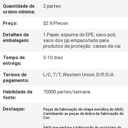
Quantidade de
2 partes
ordem mínima:
CONTROLE
DE
Preço:
$2.9/Pieces
QUALIDADE
Detalhes da
1.Paper, espuma de EPE, saco poli,
embalagem:
saco dos pp empacotado para
produtos de proteção. caixas da cai
CONTACTE-
Tempo de
5-10 dias
NOS
entrega:
Termos de
L/C, T/T, Western Union, D/P, D/A
NOTÍCIAS
pagamento:
Habilidade da
70000 partes/semana
SOLICITE
fonte:
UM
Destaque:
,
Peças da fabricação de chapa metálica do ANSI
Carimbando as peças de dobra da fabricação do
ORÇAMENTO
Cnc
,
ANSI que perfura a fabricação do protótipo do