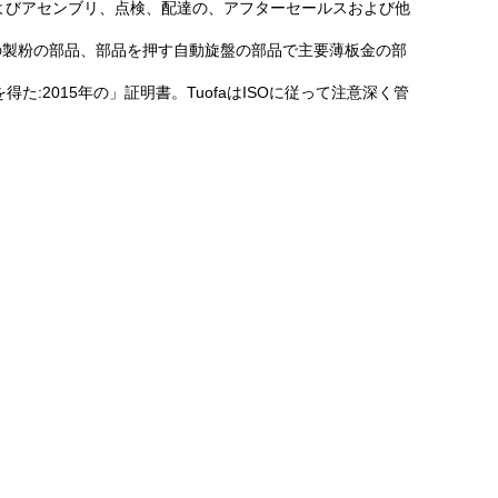
処理およびアセンブリ、点検、配達の、アフターセールスおよび他
NCの製粉の部品、部品を押す自動旋盤の部品で主要薄板金の部
た:2015年の」証明書。TuofaはISOに従って注意深く管