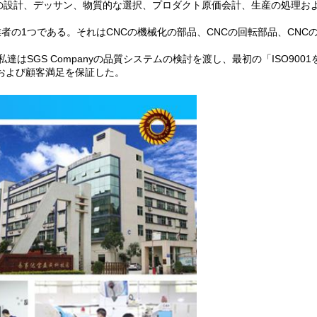
s.fromの設計、デッサン、物質的な選択、プロダクト原価会計、生産の
造業者の1つである。それはCNCの機械化の部品、CNCの回転部品、C
SGS Companyの品質システムの検討を渡し、最初の「ISO9001を得
および顧客満足を保証した。