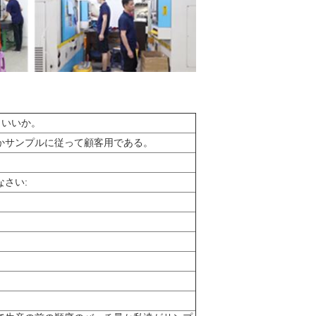
もいいか。
かサンプルに従って顧客用である。
。
さい: