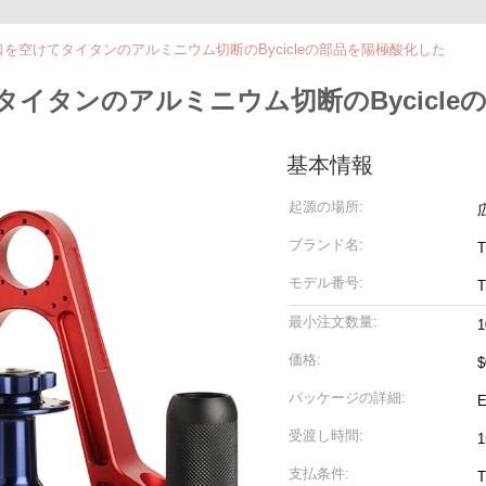
口を空けてタイタンのアルミニウム切断のBycicleの部品を陽極酸化した
タイタンのアルミニウム切断のBycicle
基本情報
起源の場所:
ブランド名:
T
モデル番号:
T
最小注文数量:
価格:
$
パッケージの詳細:
受渡し時間:
支払条件: