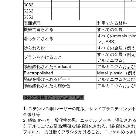
6082
6262
6351
表面処理
利用できる材料
機械で造られる
すべての金属
すべてのmetals+
滑らかにされる
ン、ABS）
塗られる粉
すべての金属（例え
すべての金属（例え
ブラシをかけること
アルミニウム）
陽極酸化されたHardcoat
アルミニウムおよび
Electropolished
Metal+plastic
発破を掛けられるビード
アルミニウムおよび
陽極酸化された明確か色
アルミニウムおよび
CNCの機械化の部品の表面処理:
1.
ステンレス鋼:レーザーの彫版、サンドブラスティング
金張り等。
2. 鋼鉄:めっき、酸化物の黒、ニッケル メッキ、浸炭され
3. アルミニウム部品:明確な陽極酸化される、陽極酸化さ
フィルム、力は磨くブラシをかけること、ニッケルめっき