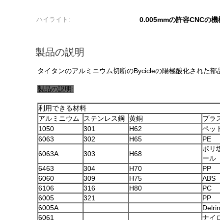
ハイライト:
0.005mmの許容CNCの
製品の説明
タイタンのアルミニウム切断のBycicleの陽極酸化された部
製品の説明:
利用できる材料
アルミニウム
ステンレス鋼
黄銅
プラ
1050
301
H62
ペッ
6063
302
H65
PE
ポリ
6063A
303
H68
ール
6463
304
H70
PP
6060
309
H75
ABS
6106
316
H80
PC
6005
321
PP
6005A
Delri
6061
ナイ