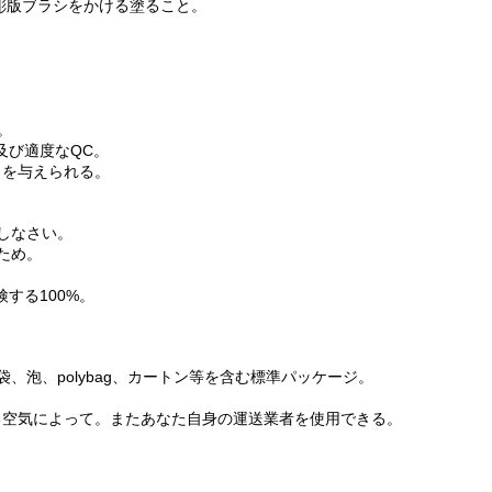
erの彫版ブラシをかける塗ること。
。
及び適度なQC。
トを与えられる。
しなさい。
ため。
点検する100%。
、泡、polybag、カートン等を含む標準パッケージ。
、海等による空気によって。またあなた自身の運送業者を使用できる。