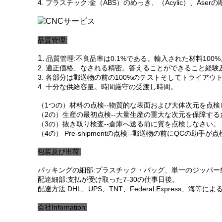
4. プラスチック:金（ABS）のめっき、（Acylic）、As
品質管理:
1.
品質管理:不良品率は0.1%である。輸入された材料100%
2. 適正価格、なされる精密。答えることができること経験
3. 各部分は郵送物の前の100%のテストそしてトライアウ
4. 十分な供給容量。時間厳守の受渡し時間。
（1つの）材料の点検--物質的な表面および大体次元を点検
（2の）生産の最初点検--大量生産の重大な次元を保障する
（3の）抜き取り検査--倉庫へ送る前に質を点検しなさい。
（4の） Pre-shipmentの点検--郵送物の前にQCの助手が
包装及び出荷:
パッキングの細部:プラスチック・バッグ、単一のジッパー袋
配達細部:支払が受け取った7-30の仕事日後。
配達方法:DHL、UPS、TNT、Federal Express
会社Infornation: