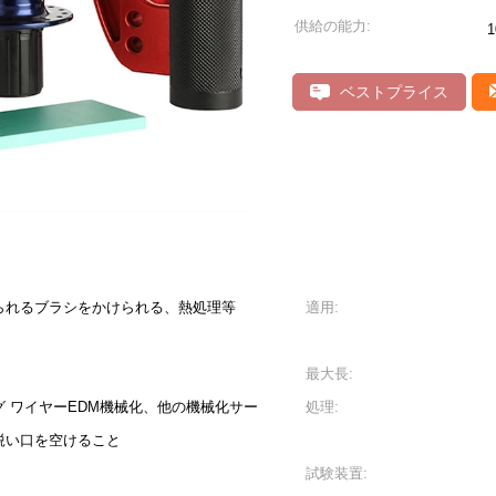
供給の能力:
ベストプライス
られるブラシをかけられる、熱処理等
適用:
最大長:
 ワイヤーEDM機械化、他の機械化サー
処理:
鋭い口を空けること
試験装置: