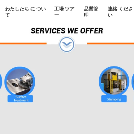
わたしたち に つい
工場 ツア
品質管
連絡 くださ
て
ー
理
い