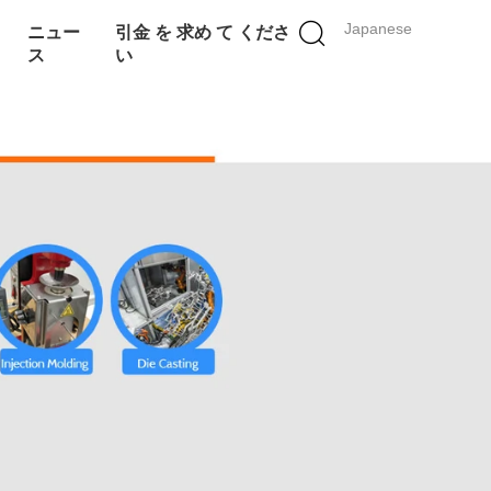
Japanese
ニュー
引金 を 求め て くださ
ス
い