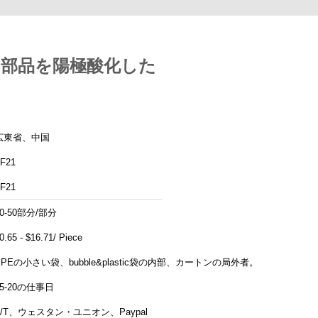
の部品を陽極酸化した
広東省、中国
F21
F21
10-50部分/部分
0.65 - $16.71/ Piece
EPEの小さい袋、bubble&plastic袋の内部、カートンの局外者。
15-20の仕事日
T/T、ウェスタン・ユニオン、Paypal