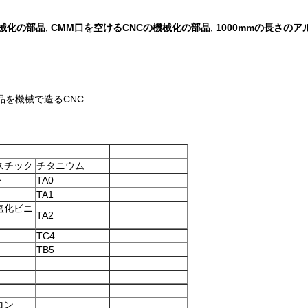
機械化の部品
CMM口を空けるCNCの機械化の部品
1000mmの長さの
,
,
品を機械で造るCNC
スチック
チタニウム
ト
TA0
TA1
塩化ビニ
TA2
TC4
TB5
n
ロン