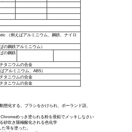
plastic （例えばアルミニウム、鋼鉄、ナイロ
ばの鋼鉄アルミニウム）
ばの鋼鉄
チタニウムの合金
 （例えばアルミニウム、ABS）
チタニウムの合金
チタニウムの合金
不動態化する、ブラシをかけられ、ポーランド語、
るChromeめっき塗られる粉を亜鉛でメッキしなさい
れる砂吹き陽極酸化される色化学
した等を塗った。