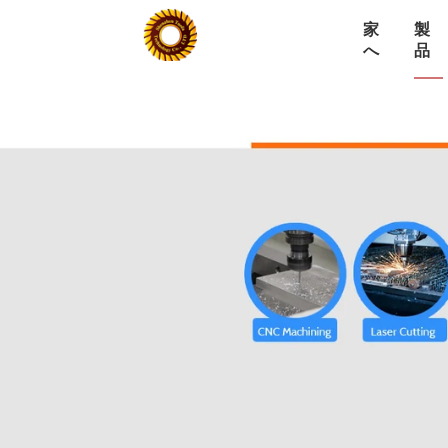
家
製
へ
品