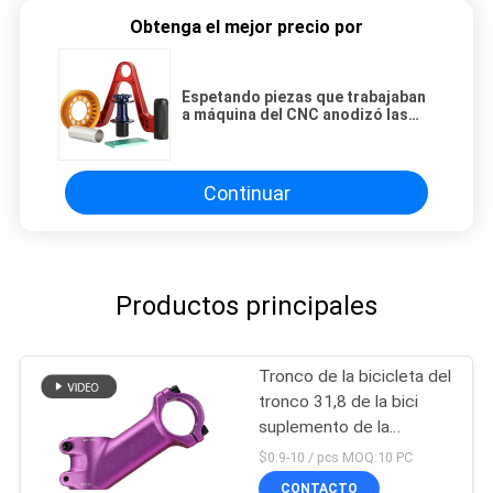
Obtenga el mejor precio por
Espetando piezas que trabajaban
a máquina del CNC anodizó las
piezas de aluminio de Bycicle del
corte del titán
Continuar
Productos principales
Tronco de la bicicleta del
tronco 31,8 de la bici
suplemento de la
canalización vertical del
$0.9-10 / pcs MOQ:10 PC
manillar de 35 grados
CONTACTO