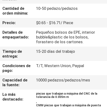
FÁBRICA
Cantidad de
10-50 pedazo/pedazos
orden mínima:
CONTROL
Precio:
$0.65 - $16.71/ Piece
DE
Detalles de
Pequeños bolsos de EPE, interior
CALIDAD
empaquetado:
bubble&plastic de los bolsos,
forastero de los cartones.
CONTACTA
Tiempo de
15-20 días del trabajo
entrega:
CON
Condiciones de
T/T, Western Union, Paypal
NOSOTROS
pago:
Capacidad de
10000 pedazos/pedazos/mes
NOTICIAS
la fuente:
Lo más
piezas que trabajan a máquina del CNC de la
SOLICITAR
tolerancia de 0.005m m
destacado:
,
UNA
CMM piezas que trabajan a máquina de puesta