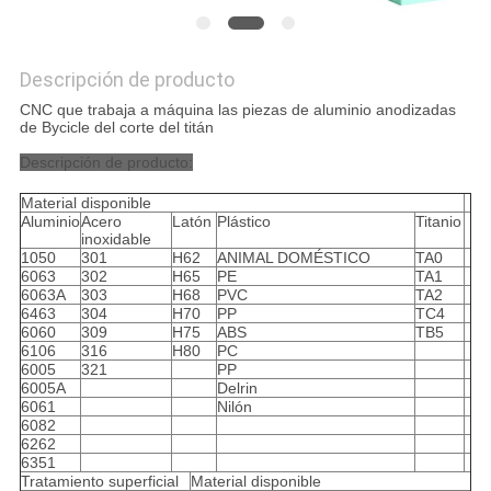
Descripción de producto
CNC que trabaja a máquina las piezas de aluminio anodizadas
de Bycicle del corte del titán
Descripción de producto:
Material disponible
Aluminio
Acero
Latón
Plástico
Titanio
inoxidable
1050
301
H62
ANIMAL DOMÉSTICO
TA0
6063
302
H65
PE
TA1
6063A
303
H68
PVC
TA2
6463
304
H70
PP
TC4
6060
309
H75
ABS
TB5
6106
316
H80
PC
6005
321
PP
6005A
Delrin
6061
Nilón
6082
6262
6351
Tratamiento superficial
Material disponible