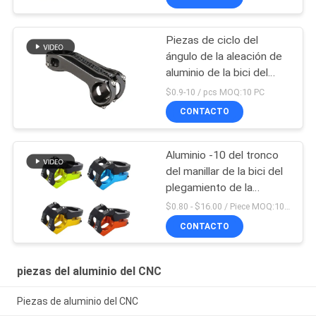
Piezas de ciclo del
ángulo de la aleación de
aluminio de la bici del
manillar de la bicicleta
$0.9-10 / pcs MOQ:10 PC
ajustable del tronco
CONTACTO
Aluminio -10 del tronco
del manillar de la bici del
plegamiento de la
montaña de Mtb del
$0.80 - $16.00 / Piece MOQ:10 pedazos
camino de Aliminum
CONTACTO
piezas del aluminio del CNC
Piezas de aluminio del CNC