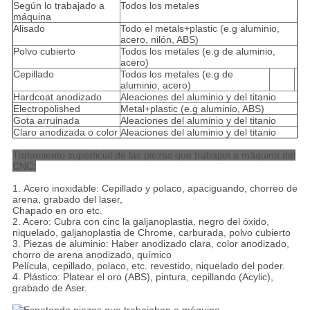
Según lo trabajado a
Todos los metales
máquina
Alisado
Todo el metals+plastic (e.g aluminio,
acero, nilón, ABS)
Polvo cubierto
Todos los metales (e.g de aluminio,
acero)
Cepillado
Todos los metales (e.g de
aluminio, acero)
Hardcoat anodizado
Aleaciones del aluminio y del titanio
Electropolished
Metal+plastic (e.g aluminio, ABS)
Gota arruinada
Aleaciones del aluminio y del titanio
Claro anodizada o color
Aleaciones del aluminio y del titanio
Tratamiento superficial de las piezas que trabajan a máquina del
CNC:
1.
Acero inoxidable: Cepillado y polaco, apaciguando, chorreo de
arena, grabado del laser,
Chapado en oro etc.
2. Acero: Cubra con cinc la galjanoplastia, negro del óxido,
niquelado, galjanoplastia de Chrome, carburada, polvo cubierto
3. Piezas de aluminio: Haber anodizado clara, color anodizado,
chorro de arena anodizado, químico
Película, cepillado, polaco, etc. revestido, niquelado del poder.
4. Plástico: Platear el oro (ABS), pintura, cepillando (Acylic),
grabado de Aser.