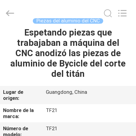
-
2026
Shenzhen
Tuofa
Technology
Piezas del aluminio del CNC
Co.,
Ltd..
All
Espetando piezas que
EN
Rights
Reserved.
trabajaban a máquina del
CASA.
CNC anodizó las piezas de
PRODUCTOS
aluminio de Bycicle del corte
del titán
SOBRE
NOSOTROS
Lugar de
Guangdong, China
origen:
RECORRIDO
Nombre de la
TF21
marca:
POR
Número de
TF21
LA
modelo: