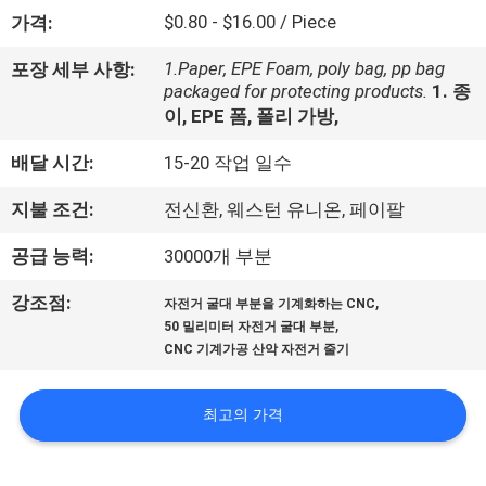
한
$0.80 - $16.00 / Piece
가격:
것
1.Paper, EPE Foam, poly bag, pp bag
포장 세부 사항:
packaged for protecting products.
1. 종
공
이, EPE 폼, 폴리 가방,
장
배달 시간:
15-20 작업 일수
투
지불 조건:
전신환, 웨스턴 유니온, 페이팔
어
공급 능력:
30000개 부분
,
강조점:
자전거 굴대 부분을 기계화하는 CNC
품
,
50 밀리미터 자전거 굴대 부분
CNC 기계가공 산악 자전거 줄기
질
관
최고의 가격
리