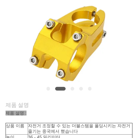
저
희
와
연
락
뉴
스
제품 설명
제품 설명 :
인
상품 이름
자전거 조정할 수 있는 더블스템을 폴딩시키는 자전거
용
줄기는 중국에서 했습니다
높이
36 - 45 밀리미터