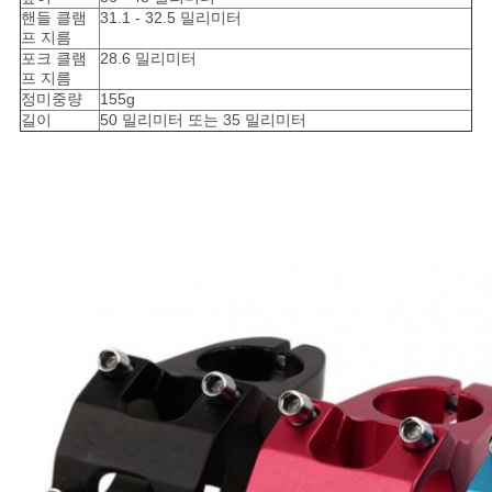
을
핸들 클램
31.1 - 32.5 밀리미터
프 지름
요
포크 클램
28.6 밀리미터
프 지름
청
정미중량
155g
길이
50 밀리미터 또는 35 밀리미터
하
십
시
오
사
이
트
지