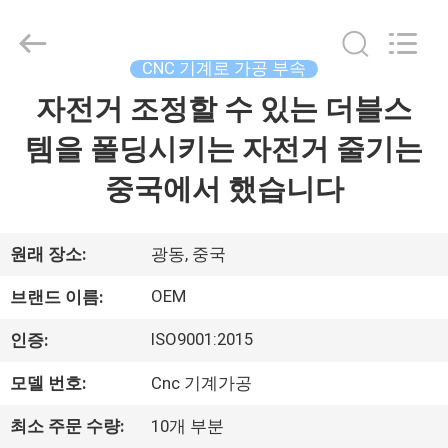
체.
Copyright
©
2021
-
CNC 기계로 가공 부속
2026
Shenzhen
Tuofa
자전거 조정할 수 있는 더블스
집
Technology
Co.,
Ltd..
템을 폴딩시키는 자전거 줄기는
All
Rights
제
Reserved.
중국에서 했습니다
품
원래 장소:
광동, 중국
우
OEM
브랜드 이름:
리
ISO9001:2015
인증:
에
모델 번호:
Cnc 기계가공
관
최소 주문 수량:
10개 부분