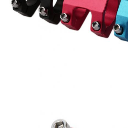
도
개
인
정
보
보
호
정
책