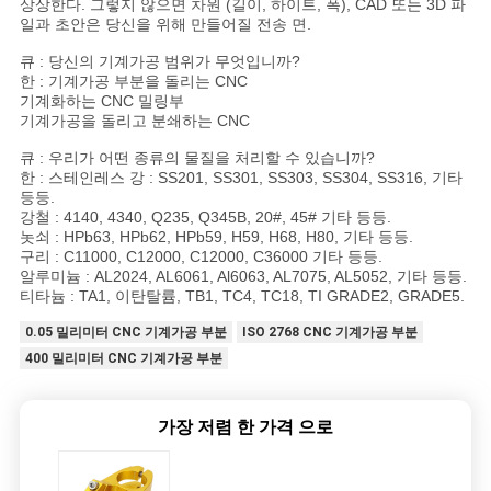
상상한다. 그렇지 않으면 차원 (길이, 하이트, 폭), CAD 또는 3D 파
일과 초안은 당신을 위해 만들어질 전송 면.
큐 : 당신의 기계가공 범위가 무엇입니까?
한 : 기계가공 부분을 돌리는 CNC
기계화하는 CNC 밀링부
기계가공을 돌리고 분쇄하는 CNC
큐 : 우리가 어떤 종류의 물질을 처리할 수 있습니까?
한 : 스테인레스 강 : SS201, SS301, SS303, SS304, SS316, 기타
등등.
강철 : 4140, 4340, Q235, Q345B, 20#, 45# 기타 등등.
놋쇠 : HPb63, HPb62, HPb59, H59, H68, H80, 기타 등등.
구리 : C11000, C12000, C12000, C36000 기타 등등.
알루미늄 : AL2024, AL6061, Al6063, AL7075, AL5052, 기타 등등.
티타늄 : TA1, 이탄탈륨, TB1, TC4, TC18, TI GRADE2, GRADE5.
0.05 밀리미터 CNC 기계가공 부분
ISO 2768 CNC 기계가공 부분
400 밀리미터 CNC 기계가공 부분
가장 저렴 한 가격 으로