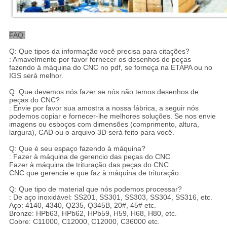
FAQ:
Q: Que tipos da informação você precisa para citações?
: Amavelmente por favor fornecer os desenhos de peças
fazendo à máquina do CNC no pdf, se forneça na ETAPA ou no
IGS será melhor.
Q: Que devemos nós fazer se nós não temos desenhos de
peças do CNC?
: Envie por favor sua amostra a nossa fábrica, a seguir nós
podemos copiar e fornecer-lhe melhores soluções. Se nos envie
imagens ou esboços com dimensões (comprimento, altura,
largura), CAD ou o arquivo 3D será feito para você.
Q: Que é seu espaço fazendo à máquina?
: Fazer à máquina de gerencio das peças do CNC
Fazer à máquina de trituração das peças do CNC
CNC que gerencie e que faz à máquina de trituração
Q: Que tipo de material que nós podemos processar?
: De aço inoxidável: SS201, SS301, SS303, SS304, SS316, etc.
Aço: 4140, 4340, Q235, Q345B, 20#, 45# etc.
Bronze: HPb63, HPb62, HPb59, H59, H68, H80, etc.
Cobre: C11000, C12000, C12000, C36000 etc.