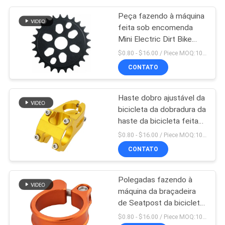
Peça fazendo à máquina
feita sob encomenda
Mini Electric Dirt Bike
Parts do Cnc do OEM
$0.80 - $16.00 / Piece MOQ:10 partes
CONTATO
Haste dobro ajustável da
bicicleta da dobradura da
haste da bicicleta feita
em China
$0.80 - $16.00 / Piece MOQ:10 partes
CONTATO
Polegadas fazendo à
máquina da braçadeira
de Seatpost da bicicleta
5 x 4 das peças do CNC
$0.80 - $16.00 / Piece MOQ:10 partes