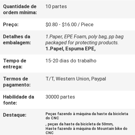
Quantidade de
10 partes
ordem mínima:
CONTROLE
DE
Preço:
$0.80 - $16.00 / Piece
QUALIDADE
Detalhes da
1.Paper, EPE Foam, poly bag, pp bag
embalagem:
packaged for protecting products.
1.Papel, Espuma EPE,
CONTACTE-
Tempo de
15-20 dias do trabalho
NOS
entrega:
Termos de
T/T, Western Union, Paypal
NOTÍCIAS
pagamento:
Habilidade da
30000 partes
SOLICITE
fonte:
UM
Destaque:
Peças fazendo à máquina da haste da bicicleta
do CNC
ORÇAMENTO
,
,
peças da haste da bicicleta de 50mm
Haste fazendo à máquina do Mountain bike do
CNC