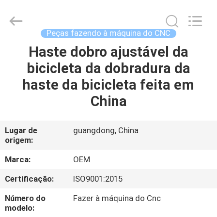
2026
Shenzhen
Tuofa
Technology
Co.,
Peças fazendo à máquina do CNC
Ltd..
All
Haste dobro ajustável da
PARA
Rights
Reserved.
bicicleta da dobradura da
CASA
haste da bicicleta feita em
PRODUTOS
China
SOBRE
Lugar de
guangdong, China
origem:
NÓS
Marca:
OEM
VISITA
Certificação:
ISO9001:2015
À
Número do
Fazer à máquina do Cnc
FÁBRICA
modelo: