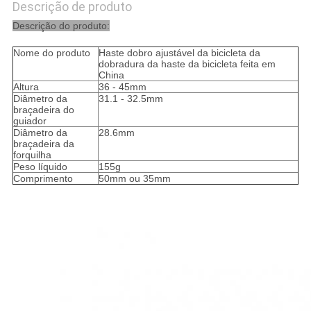
Descrição de produto
Descrição do produto:
Nome do produto
Haste dobro ajustável da bicicleta da
dobradura da haste da bicicleta feita em
China
Altura
36 - 45mm
Diâmetro da
31.1 - 32.5mm
braçadeira do
guiador
Diâmetro da
28.6mm
braçadeira da
forquilha
Peso líquido
155g
Comprimento
50mm ou 35mm