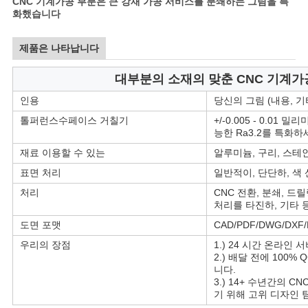
CNC 기계가공 부분은 큰 강재 가공 서비스를 분쇄하는 그림을 특
을
화했습니다
요
제품은 나타납니다
청
대부분의 소재의 맞춘 CNC 기계
하
인용
당신의 그림 (내용, 
십
톨퍼런스수페이스 거칠기
+/-0.005 - 0.01
능한 Ra3.2를 특화하
시
재료 이용할 수 있는
알루미늄, 구리, 스테인레
오
표면 처리
일반적이, 단단하, 색 
처리
CNC 전환, 분쇄, 드
처리를 타진하, 기타 
사
도면 포맷
CAD/PDF/DWG/DXF
이
우리의 장점
1.) 24 시간 온라인 
2.) 배달 전에 100
니다.
트
3.) 14+ 수년간의 
기 위해 고위 디자인 
지