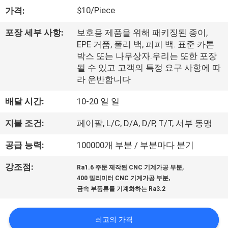
한
$10/Piece
가격:
것
포장 세부 사항:
보호용 제품을 위해 패키징된 종이,
EPE 거품, 폴리 백, 피피 백. 표준 카톤
공
박스 또는 나무상자.우리는 또한 포장
될 수 있고 고객의 특정 요구 사항에 따
장
라 운반합니다
투
배달 시간:
10-20 일 일
어
지불 조건:
페이팔, L/C, D/A, D/P, T/T, 서부 동맹
공급 능력:
100000개 부분 / 부분마다 분기
품
,
강조점:
Ra1.6 주문 제작된 CNC 기계가공 부분
질
,
400 밀리미터 CNC 기계가공 부분
관
금속 부품류를 기계화하는 Ra3.2
리
최고의 가격