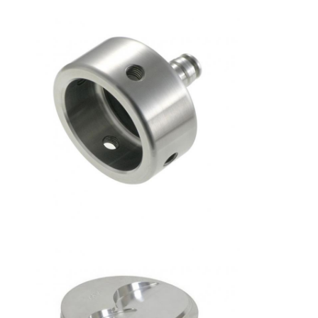
도
개
인
정
보
보
호
정
책