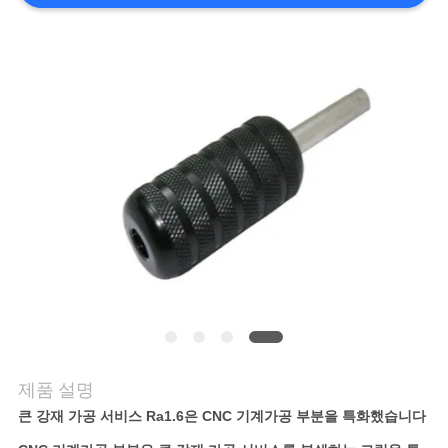
저
희
와
연
락
뉴
스
인
제품 설명
용
큰 강재 가공 서비스 Ra1.6은 CNC 기계가공 부분을 특화했습니다