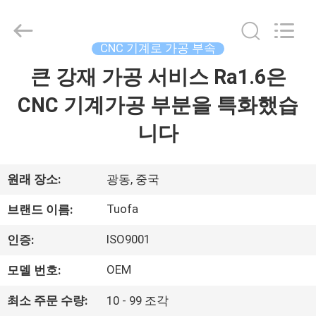
체.
Copyright
©
2021
-
CNC 기계로 가공 부속
2026
Shenzhen
Tuofa
큰 강재 가공 서비스 Ra1.6은
집
Technology
Co.,
Ltd..
CNC 기계가공 부분을 특화했습
All
Rights
제
Reserved.
니다
품
원래 장소:
광동, 중국
우
Tuofa
브랜드 이름:
리
ISO9001
인증:
에
OEM
모델 번호:
관
최소 주문 수량:
10 - 99 조각