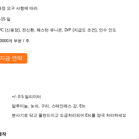
특정 요구 사항에 따라
-15 일
L/C (신용장), 전신환, 웨스턴 유니온, D/P (지급도 조건), 인수 인도
0000개 부분 / 주
지금 연락
+/- 0.5 밀리미터
알루미늄, 놋쇠, 구리, 스테인레스 강, Etc
분사기로 닦고 폴란드이고 도금처리되어 Etc를 양극 처리하세요
제작