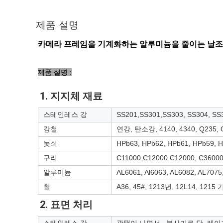
제품 설명
카메라 프레임을 기계화하는 알루미늄을 줄이는 날조
제품 설명 :
1. 지지체 재료
스테인레스 강
SS201,SS301,SS303, SS304, S
강철
연강, 탄소강, 4140, 4340, Q235, 
놋쇠
HPb63, HPb62, HPb61, HPb59, 
구리
C11000,C12000,C12000, C360
알루미늄
AL6061, Al6063, AL6082, AL707
철
A36, 45#, 1213년, 12L14, 1215
2. 표면 처리