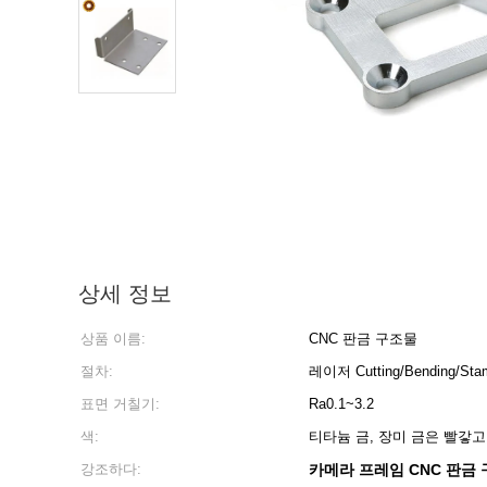
상세 정보
상품 이름:
CNC 판금 구조물
절차:
레이저 Cutting/Bending/Stam
표면 거칠기:
Ra0.1~3.2
색:
티타늄 금, 장미 금은 빨갛
강조하다:
카메라 프레임 CNC 판금