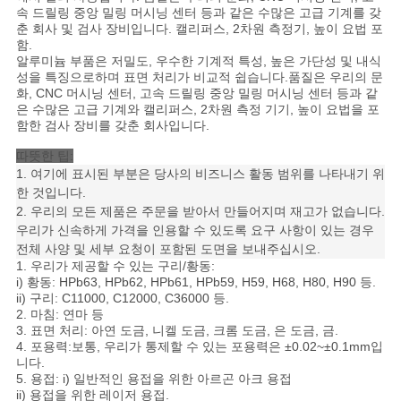
을
속 드릴링 중앙 밀링 머시닝 센터 등과 같은 수많은 고급 기계를 갖
춘 회사 및 검사 장비입니다. 캘리퍼스, 2차원 측정기, 높이 요법 포
요
함.
알루미늄 부품은 저밀도, 우수한 기계적 특성, 높은 가단성 및 내식
청
성을 특징으로하며 표면 처리가 비교적 쉽습니다.품질은 우리의 문
화, CNC 머시닝 센터, 고속 드릴링 중앙 밀링 머시닝 센터 등과 같
은 수많은 고급 기계와 캘리퍼스, 2차원 측정 기기, 높이 요법을 포
하
함한 검사 장비를 갖춘 회사입니다.
십
따뜻한 팁:
1. 여기에 표시된 부분은 당사의 비즈니스 활동 범위를 나타내기 위
시
한 것입니다.
2. 우리의 모든 제품은 주문을 받아서 만들어지며 재고가 없습니다.
오
우리가 신속하게 가격을 인용할 수 있도록 요구 사항이 있는 경우
전체 사양 및 세부 요청이 포함된 도면을 보내주십시오.
1. 우리가 제공할 수 있는 구리/황동:
사
i) 황동: HPb63, HPb62, HPb61, HPb59, H59, H68, H80, H90 등.
ii) 구리: C11000, C12000, C36000 등.
2. 마침: 연마 등
이
3. 표면 처리: 아연 도금, 니켈 도금, 크롬 도금, 은 도금, 금.
4. 포용력:
보통, 우리가 통제할 수 있는 포용력은 ±0.02~±0.1mm입
트
니다.
5. 용접: i) 일반적인 용접을 위한 아르곤 아크 용접
지
ii) 용접을 위한 레이저 용접.