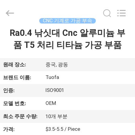
체.
Copyright
©
2021
-
CNC 기계로 가공 부속
2026
Shenzhen
Tuofa
Ra0.4 낚싯대 Cnc 알루미늄 부
집
Technology
Co.,
Ltd..
품 T5 처리 티타늄 가공 부품
All
Rights
제
Reserved.
품
원래 장소:
중국, 광동
Tuofa
브랜드 이름:
우
ISO9001
인증:
리
OEM
모델 번호:
에
최소 주문 수량:
10개 부분
관
$3.5-5.5 / Piece
가격: