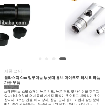
저
희
와
연
락
뉴
제품 설명
스
플라스틱 Cnc 알루미늄 낚싯대 튜브 마이크로 터치 티타늄
가공 부품
제품 설명:
인
스테인레스 스틸 소재는 높은 강도, 높은 경도 및 내식성을 갖추고
있습니다.열처리 후 제품의 기계적 특성이 우수하고 내압성이 우수
용
합니다.그것은 건설, 바다 장치, 항공, 군사 장비, 요법과 같은 분야
에서 널리 사용됩니다. 품질은 우리의 문화, CNC 머시닝 센터, 고