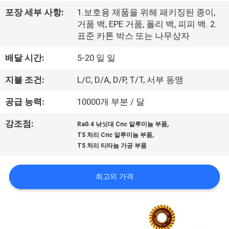
한
포장 세부 사항:
1.보호용 제품을 위해 패키징된 종이,
것
거품 백, EPE 거품, 폴리 백, 피피 백. 2.
표준 카톤 박스 또는 나무상자
공
배달 시간:
5-20 일 일
장
지불 조건:
L/C, D/A, D/P, T/T, 서부 동맹
투
공급 능력:
10000개 부분 / 달
어
,
강조점:
Ra0.4 낚싯대 Cnc 알루미늄 부품
,
T5 처리 Cnc 알루미늄 부품
T5 처리 티타늄 가공 부품
품
질
최고의 가격
관
리