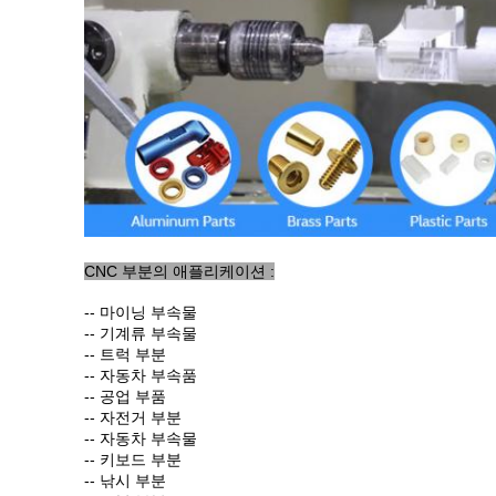
CNC 부분의 애플리케이션 :
-- 마이닝 부속물
-- 기계류 부속물
-- 트럭 부분
-- 자동차 부속품
-- 공업 부품
--
자전거 부분
--
자동차 부속물
--
키보드 부분
--
낚시 부분