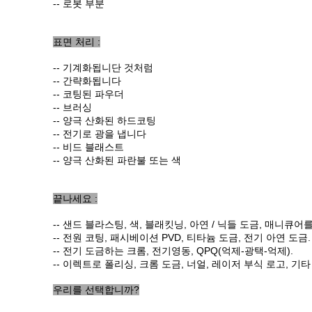
--
로봇 부분
표면 처리 :
-- 기계화됩니단 것처럼
-- 간략화됩니다
-- 코팅된 파우더
-- 브러싱
-- 양극 산화된 하드코팅
-- 전기로 광을 냅니다
-- 비드 블래스트
-- 양극 산화된 파란불 또는 색
끝나세요 :
--
샌드 블라스팅, 색, 블래킷닝, 아연 / 닉들 도금, 매니큐
--
전원 코팅, 패시베이션 PVD, 티타늄 도금, 전기 아연 도금
.
--
전기 도금하는 크롬, 전기영동, QPQ(억제-광택-억제)
.
--
이렉트로 폴리싱, 크롬 도금, 너얼, 레이저 부식 로고, 기타
우리를 선택합니까?