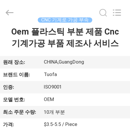
체.
Copyright
©
2021
-
CNC 기계로 가공 부속
2026
Shenzhen
Tuofa
Oem 플라스틱 부분 제품 Cnc
집
Technology
Co.,
Ltd..
기계가공 부품 제조사 서비스
All
Rights
제
Reserved.
품
CHINA,GuangDong
원래 장소:
Tuofa
브랜드 이름:
우
ISO9001
인증:
리
OEM
모델 번호:
에
최소 주문 수량:
10개 부분
관
$3.5-5.5 / Piece
가격: