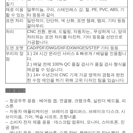
을
칠기
재료 이용
알루미늄, 구리, 스테인레스 강, 철, PE, PVC, ABS, 기
요
할 수 있는
타 등등과 같이.
표면 처리
일반적이, 단단하, 색 산화, 표면 챔페, 템피, 기타 등등
청
끝마무리.
처리
CNC 전환, 분쇄, 드릴링, 자동차는,, 무성하게 나, 양극
처리되는 표면 처리를 타진하, 기타 등등을 선반으로
하
가공합니다.
도면 포맷
CAD/PDF/DWG/DXF/DXW/IGES/STEP 기타 등등.
십
우리의 장
1.) 24 시간 온라인 서비스 & 빠르게 / 배달을 인용합니
점
다.
시
2.) 배달 전에 100% QC 품질 검사가 품질 검사 형식을
제공할 수 있습니다.
오
3.) 14+ 수년간의 CNC 기계 가공 영역의 경험과 완전
한 수정 제안을 하기 위해 고위 디자인 팀을 있습니다.
적용 분야 :
사
-- 항공우주 응용 : 베어링 캡, 연결봉, 크랭크축, 실린더 헤드들, 피
이
스톤.
-- 자동차 애플리케이션 : 브레이크 캘리퍼스, 브레이크 디스크, 시
브이이음, 기어, 액슬 샤프트, 조향너클.
트
-- 소비자 전자 제품 응용 : 데스크탑 컴퓨터, 모니터, 스마트폰, 진
공 챔버.
지
-- 에너지 응용 : 제어 밸브류, 수원 장비, 블레이드와 칼날 뿌리, 추