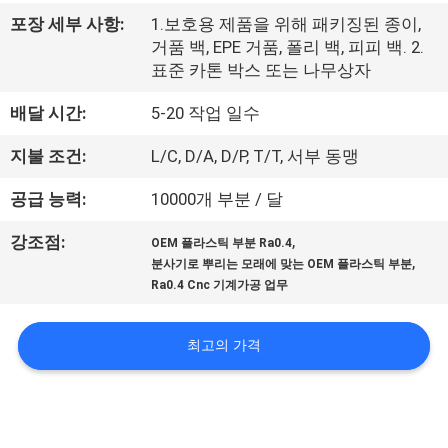
한
포장 세부 사항:
1.보호용 제품을 위해 패키징된 종이,
것
거품 백, EPE 거품, 폴리 백, 피피 백. 2.
표준 카톤 박스 또는 나무상자
공
배달 시간:
5-20 작업 일수
장
지불 조건:
L/C, D/A, D/P, T/T, 서부 동맹
투
공급 능력:
10000개 부분 / 달
어
,
강조점:
OEM 플라스틱 부분 Ra0.4
,
분사기로 뿌리는 모래에 맞는 OEM 플라스틱 부분
Ra0.4 Cnc 기계가공 업무
품
질
최고의 가격
관
리