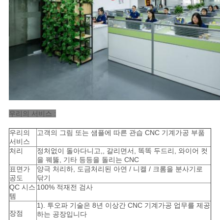
우리의 서비스 :
우리의
고객의 그림 또는 샘플에 따른 관습 CNC 기계가공 부품
서비스
처리
정처없이 돌아다니고,, 갈리면서, 똑똑 두드리, 와이어 컷
을 꿰뚫, 기타 등등을 돌리는 CNC
표면가
양극 처리하, 도금처리된 아연 / 니켈 / 크롬을 분사기로
공도
닦기
QC 시스
100% 적재전 검사
템
1). 투오파 기술은 8년 이상간 CNC 기계가공 업무를 제공
장점
하는 공장입니다