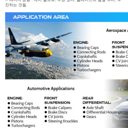
진하는 것들.
도
개
인
정
보
보
호
정
책