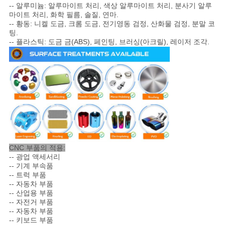
-- 알루미늄: 알루마이트 처리, 색상 알루마이트 처리, 분사기 알루
도
마이트 처리, 화학 필름, 솔질, 연마.
-- 황동: 니켈 도금, 크롬 도금, 전기영동 검정, 산화물 검정, 분말 코
팅.
-- 플라스틱: 도금 금(ABS), 페인팅, 브러싱(아크릴), 레이저 조각.
개
인
정
보
보
CNC 부품의 적용:
호
-- 광업 액세서리
-- 기계 부속품
정
-- 트럭 부품
-- 자동차 부품
책
-- 산업용 부품
--
자전거 부품
--
자동차 부품
--
키보드 부품