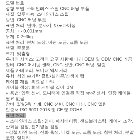
을
모델 번호:
성형 모델: 스테인레스 스틸 CNC 터닝 부품
요
재질: 알루미늄, 스테인리스 스틸
방법: CNC 터닝 부품
표면 처리: 연마, 분사기, 아노다이징
청
공차: + - 0.001mm
무게: 0.2~3kg
하
표면 처리: 분체 도장, 아연 도금, 크롬 도금
색깔: 주문품
십
크기: 맞춤형
우리의 서비스: 고객의 요구 사항에 따라 OEM 및 ODM CNC 가공
시
장비: CNC 머시닝 센터, CNC 선반, CNC 터닝, 밀링
제품 카테고리: 모니터 액세서리
유형: 성인 손가락 클립/실리콘/신생아 랩
오
케이블 재질: 의료용 TPU
케이블 색상: 회색 케이블 길이: 3M
사용법: 압력 센서, 모니터에 연결된 직접 spo2 센서, 연장 케이블
사
필요 없음.
장비: 3/4/5축 기계, CNC 선반, CNC 터닝, CNC 밀링
인증서:ISO 9001:2015 및 CE 및 ROHS
이
표면 처리
:
-- 스테인리스 스틸: 연마, 패시베이팅, 샌드블라스팅, 레이저 조각,
트
산화물 검정, 전기영동 검정.
--
강철:
아연 도금, 산화 흑색, 니켈 도금, 크롬 도금, 침탄 처리, 분말
지
코팅, 열처리.