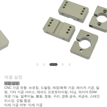
저
희
와
연
락
뉴
스
제품 설명
제품 설명:
CNC 가공 유형: 브로칭, 드릴링, 에칭/화학 가공, 레이저 가공, 밀
인
링, 기타 가공 서비스, 래피드 프로토타이핑, 터닝, 와이어 EDM.
재료 기능: 알루미늄, 황동, 청동, 구리, 경화 금속, 귀금속, 스테인
용
리스강, 강철 합금.
미세 가공 여부: 미세 가공