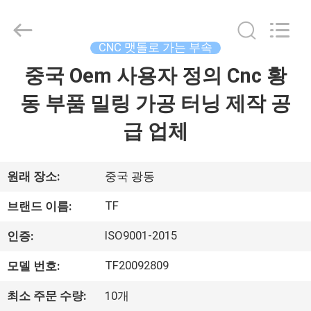
체.
Copyright
©
2021
-
CNC 맷돌로 가는 부속
2026
Shenzhen
Tuofa
중국 Oem 사용자 정의 Cnc 황
집
Technology
Co.,
Ltd..
동 부품 밀링 가공 터닝 제작 공
All
Rights
제
Reserved.
급 업체
품
원래 장소:
중국 광동
우
TF
브랜드 이름:
리
ISO9001-2015
인증:
에
TF20092809
모델 번호:
관
최소 주문 수량:
10개