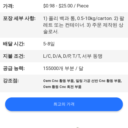
한
$0.98 - $25.00 / Piece
가격:
것
포장 세부 사항:
1) 폴리 백과 통, 0.5-10kg/carton. 2) 팔
레트 또는 컨테이너. 3) 주문 제작된 상
공
술로서.
장
배달 시간:
5-8일
투
지불 조건:
L/C, D/A, D/P, T/T, 서부 동맹
어
공급 능력:
155000개 부분 / 달
,
,
강조점:
Oem Cnc 황동 부품
밀링 가공 선반 Cnc 황동 부품
품
Oem 황동 Cnc 회전 부품
질
최고의 가격
관
리