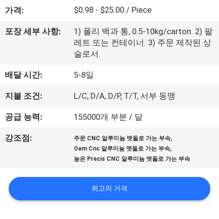
한
$0.98 - $25.00 / Piece
가격:
것
포장 세부 사항:
1) 폴리 백과 통, 0.5-10kg/carton. 2) 팔
레트 또는 컨테이너. 3) 주문 제작된 상
공
술로서.
장
배달 시간:
5-8일
투
지불 조건:
L/C, D/A, D/P, T/T, 서부 동맹
어
공급 능력:
155000개 부분 / 달
,
강조점:
주문 CNC 알루미늄 맷돌로 가는 부속
품
,
Oem Cnc 알루미늄 맷돌로 가는 부속
높은 Precis CNC 알루미늄 맷돌로 가는 부속
질
관
최고의 가격
리