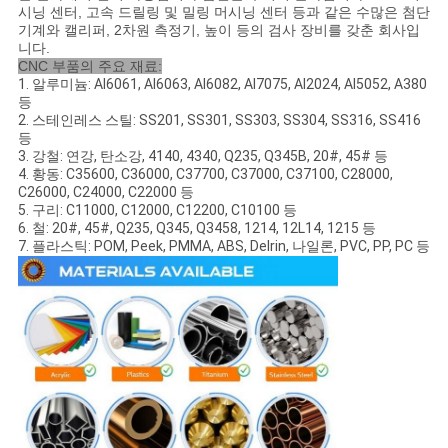
을
시닝 센터, 고속 드릴링 및 밀링 머시닝 센터 등과 같은 수많은 첨단
기계와 캘리퍼, 2차원 측정기, 높이 등의 검사 장비를 갖춘 회사입
요
니다.
CNC 부품의 주요 재료:
1. 알루미늄: Al6061, Al6063, Al6082, Al7075, Al2024, Al5052, A380
청
등
2. 스테인레스 스틸: SS201, SS301, SS303, SS304, SS316, SS416
하
등
3. 강철: 연강, 탄소강, 4140, 4340, Q235, Q345B, 20#, 45# 등
십
4. 황동: C35600, C36000, C37700, C37000, C37100, C28000,
C26000, C24000, C22000 등
시
5. 구리: C11000, C12000, C12200, C10100 등
6. 철: 20#, 45#, Q235, Q345, Q3458, 1214, 12L14, 1215 등
오
7. 플라스틱: POM, Peek, PMMA, ABS, Delrin, 나일론, PVC, PP, PC 등
사
이
트
지