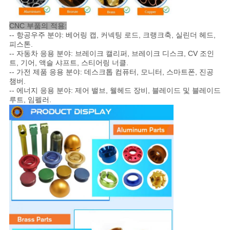
도
CNC 부품의 적용:
-- 항공우주 분야: 베어링 캡, 커넥팅 로드, 크랭크축, 실린더 헤드,
피스톤.
개
-- 자동차 응용 분야: 브레이크 캘리퍼, 브레이크 디스크, CV 조인
트, 기어, 액슬 샤프트, 스티어링 너클.
인
-- 가전 제품 응용 분야: 데스크톱 컴퓨터, 모니터, 스마트폰, 진공
챔버.
-- 에너지 응용 분야: 제어 밸브, 웰헤드 장비, 블레이드 및 블레이드
정
루트, 임펠러.
보
보
호
정
책