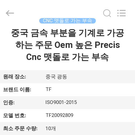
체.
Copyright
©
2021
-
CNC 맷돌로 가는 부속
2026
Shenzhen
Tuofa
중국 금속 부분을 기계로 가공
집
Technology
Co.,
Ltd..
하는 주문 Oem 높은 Precis
All
Rights
제
Reserved.
Cnc 맷돌로 가는 부속
품
원래 장소:
중국 광동
우
TF
브랜드 이름:
리
ISO9001-2015
인증:
에
TF20092809
모델 번호:
관
최소 주문 수량:
10개