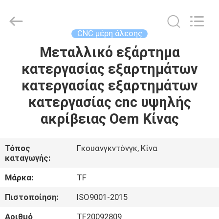
-
2026
Shenzhen
Tuofa
Technology
CNC μέρη άλεσης
Co.,
Ltd..
All
Μεταλλικό εξάρτημα
ΣΠΊΤΙ
Rights
Reserved.
κατεργασίας εξαρτημάτων
ΠΡΟΪΌΝΤΑ
κατεργασίας εξαρτημάτων
κατεργασίας cnc υψηλής
ΣΧΕΤΙΚΆ
ακρίβειας Oem Κίνας
ΜΕ
ΕΜΆΣ
Τόπος
Γκουανγκντόνγκ, Κίνα
καταγωγής:
ΕΠΙΣΚΈΨΕΙΣ
Μάρκα:
TF
ΣΤΟ
Πιστοποίηση:
ISO9001-2015
ΕΡΓΟΣΤΆΣΙΟ
Αριθμό
TF20092809