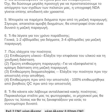
Όχι, θα δώσουμε μεγάλη προσοχή για να προστατεύσουμε το
απόρρητο των σχεδίων των πελατών μας, η υπογραφή NDA
γίνεται επίσης αποδεκτή εάν χρειαστεί.
5. Μπορείτε να παρέχετε δείγματα πριν από τη μαζική παραγωγή;
Σίγουρα, απαιτείται αμοιβή δειγμάτων, θα επιστραφεί όταν είναι
δυνατό η μαζική παραγωγή.
6. Τι θα λέγατε για τον χρόνο παράδοσης;
Γενικά, 1-2 εβδομάδες για δείγματα, 3-4 εβδομάδες για μαζική
παραγωγή.
7. Πώς ελέγχετε την ποιότητα;
(1) Επιθεώρηση υλικού--Ελέγξτε την επιφάνεια του υλικού και τη
χονδρική διάσταση.
(2) Πρώτη επιθεώρηση παραγωγής--Για να εξασφαλιστεί η
κρίσιμη διάσταση στη μαζική παραγωγή.
(3) Επιθεώρηση δειγματοληψίας -- Ελέγξτε την ποιότητα πριν την
αποστολή στην αποθήκη.
(4) Επιθεώρηση πριν από την αποστολή - 100% επιθεωρήθηκε
από βοηθούς QC πριν από την αποστολή.
8. Τι θα κάνετε εάν λάβουμε ανταλλακτικά κακής ποιότητας;
Παρακαλούμε στείλτε μας τις φωτογραφίες, οι μηχανικοί μας θα
βρουν τις λύσεις και θα τις ξαναφτιάξουν για εσάς το
συντομότερο δυνατό.
Ra3.2 CNC μέρη άλεσης
μέρη άλεσης 0.02mm CNC