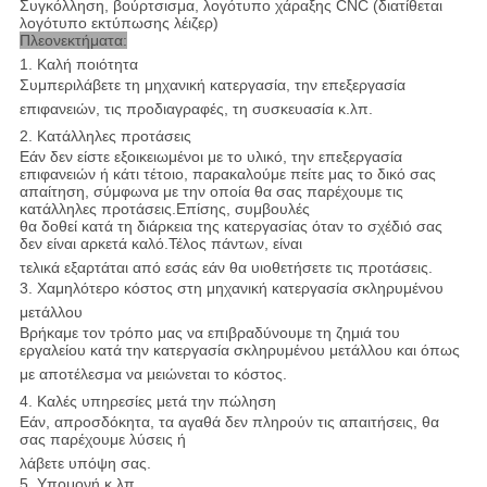
Συγκόλληση, βούρτσισμα, λογότυπο χάραξης CNC (διατίθεται
λογότυπο εκτύπωσης λέιζερ)
Πλεονεκτήματα:
1. Καλή ποιότητα
Συμπεριλάβετε τη μηχανική κατεργασία, την επεξεργασία
επιφανειών, τις προδιαγραφές, τη συσκευασία κ.λπ.
2. Κατάλληλες προτάσεις
Εάν δεν είστε εξοικειωμένοι με το υλικό, την επεξεργασία
επιφανειών ή κάτι τέτοιο, παρακαλούμε πείτε μας το δικό σας
απαίτηση, σύμφωνα με την οποία θα σας παρέχουμε τις
κατάλληλες προτάσεις.Επίσης, συμβουλές
θα δοθεί κατά τη διάρκεια της κατεργασίας όταν το σχέδιό σας
δεν είναι αρκετά καλό.Τέλος πάντων, είναι
τελικά εξαρτάται από εσάς εάν θα υιοθετήσετε τις προτάσεις.
3. Χαμηλότερο κόστος στη μηχανική κατεργασία σκληρυμένου
μετάλλου
Βρήκαμε τον τρόπο μας να επιβραδύνουμε τη ζημιά του
εργαλείου κατά την κατεργασία σκληρυμένου μετάλλου και όπως
με αποτέλεσμα να μειώνεται το κόστος.
4. Καλές υπηρεσίες μετά την πώληση
Εάν, απροσδόκητα, τα αγαθά δεν πληρούν τις απαιτήσεις, θα
σας παρέχουμε λύσεις ή
λάβετε υπόψη σας.
5. Υπομονή κ.λπ.