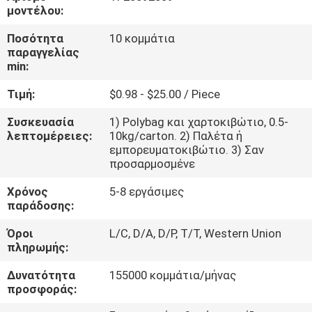
μοντέλου:
ΈΛΕΓΧΟΣ
Ποσότητα
10 κομμάτια
παραγγελίας
ΠΟΙΌΤΗΤΑΣ
min:
Τιμή:
$0.98 - $25.00 / Piece
ΕΠΙΚΟΙΝΩΝΉΣΤΕ
ΜΑΖΊ
Συσκευασία
1) Polybag και χαρτοκιβώτιο, 0.5-
λεπτομέρειες:
10kg/carton. 2) Παλέτα ή
ΜΑΣ
εμπορευματοκιβώτιο. 3) Σαν
προσαρμοσμένε
ΕΙΔΉΣΕΙΣ
Χρόνος
5-8 εργάσιμες
παράδοσης:
Όροι
L/C, D/A, D/P, T/T, Western Union
ΖΗΤΉΣΤΕ
πληρωμής:
ΜΙΑ
Δυνατότητα
155000 κομμάτια/μήνας
ΠΡΟΣΦΟΡΆ
προσφοράς: