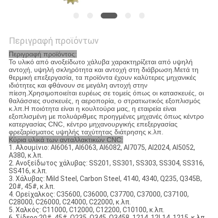
Περιγραφή προϊόντων
Περιγραφή προϊόντος:
Το υλικό από ανοξείδωτο χάλυβα χαρακτηρίζεται από υψηλή
αντοχή, υψηλή σκληρότητα και αντοχή στη διάβρωση.Μετά τη
θερμική επεξεργασία, τα προϊόντα έχουν καλύτερες μηχανικές
ιδιότητες και φθάνουν σε μεγάλη αντοχή στην
πίεση.Χρησιμοποιείται ευρέως σε τομείς όπως οι κατασκευές, οι
θαλάσσιες συσκευές, η αεροπορία, ο στρατιωτικός εξοπλισμός
κ.λπ.Η ποιότητα είναι η κουλτούρα μας, η εταιρεία είναι
εξοπλισμένη με πολυάριθμες προηγμένες μηχανές όπως κέντρο
κατεργασίας CNC, κέντρο μηχανουργικής επεξεργασίας
φρεζαρίσματος υψηλής ταχύτητας διάτρησης κ.λπ.
Κύρια υλικά των ανταλλακτικών CNC:
1. Αλουμίνιο: Al6061, Al6063, Al6082, Al7075, Al2024, Al5052,
A380, κ.λπ.
2. Ανοξείδωτος χάλυβας: SS201, SS301, SS303, SS304, SS316,
SS416, κ.λπ.
3. Χάλυβας: Mild Steel, Carbon Steel, 4140, 4340, Q235, Q345B,
20#, 45#, κ.λπ.
4. Ορείχαλκος: C35600, C36000, C37700, C37000, C37100,
C28000, C26000, C24000, C22000, κ.λπ.
5. Χαλκός: C11000, C12000, C12200, C10100, κ.λπ.
6. Σίδερο:20#, 45#, Q235, Q345, Q3458, 1214, 12L14, 1215, κ.λπ.