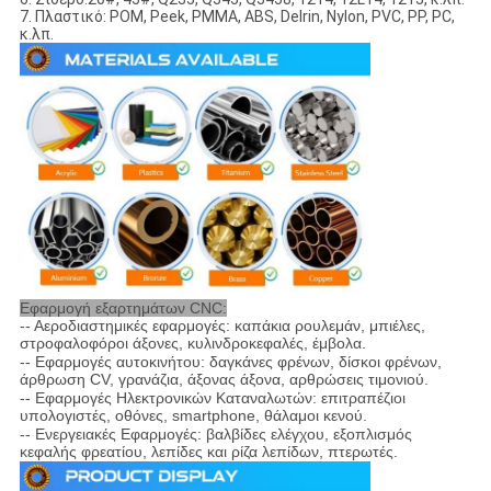
7. Πλαστικό: POM, Peek, PMMA, ABS, Delrin, Nylon, PVC, PP, PC,
κ.λπ.
Εφαρμογή εξαρτημάτων CNC:
-- Αεροδιαστημικές εφαρμογές: καπάκια ρουλεμάν, μπιέλες,
στροφαλοφόροι άξονες, κυλινδροκεφαλές, έμβολα.
-- Εφαρμογές αυτοκινήτου: δαγκάνες φρένων, δίσκοι φρένων,
άρθρωση CV, γρανάζια, άξονας άξονα, αρθρώσεις τιμονιού.
-- Εφαρμογές Ηλεκτρονικών Καταναλωτών: επιτραπέζιοι
υπολογιστές, οθόνες, smartphone, θάλαμοι κενού.
-- Ενεργειακές Εφαρμογές: βαλβίδες ελέγχου, εξοπλισμός
κεφαλής φρεατίου, λεπίδες και ρίζα λεπίδων, πτερωτές.