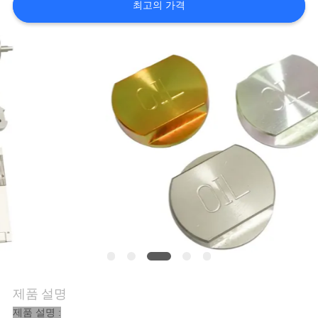
최고의 가격
저
희
와
연
락
뉴
스
인
제품 설명
용
제품 설명 :