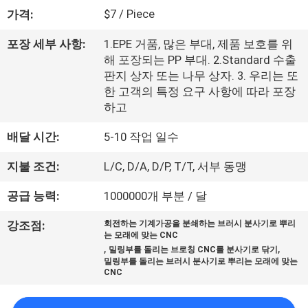
한
$7 / Piece
가격:
것
포장 세부 사항:
1.EPE 거품, 많은 부대, 제품 보호를 위
해 포장되는 PP 부대. 2.Standard 수출
공
판지 상자 또는 나무 상자. 3. 우리는 또
한 고객의 특정 요구 사항에 따라 포장
장
하고
투
배달 시간:
5-10 작업 일수
어
지불 조건:
L/C, D/A, D/P, T/T, 서부 동맹
공급 능력:
1000000개 부분 / 달
품
강조점:
회전하는 기계가공을 분쇄하는 브러시 분사기로 뿌리
질
는 모래에 맞는 CNC
,
,
밀링부를 돌리는 브로칭 CNC를 분사기로 닦기
관
밀링부를 돌리는 브러시 분사기로 뿌리는 모래에 맞는
CNC
리