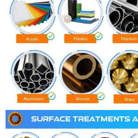
도
개
인
정
보
보
호
정
책