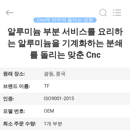
체.
Copyright
©
2021
-
Cnc에 의하여 돌리는 성분
2026
Shenzhen
Tuofa
알루미늄 부분 서비스를 요리하
집
Technology
Co.,
Ltd..
는 알루미늄을 기계화하는 분쇄
All
Rights
제
Reserved.
를 돌리는 맞춘 Cnc
품
원래 장소:
광동, 중국
우
TF
브랜드 이름:
리
ISO9001-2015
인증:
에
OEM
모델 번호:
관
최소 주문 수량:
1개 부분