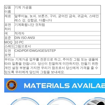
을
상품
기계 가공품
요
이름
재료
알루미늄, 놋쇠, 브론즈, 구리, 굳어진 금속, 귀금속, 스테인
청
레스 강, 강합금, 다릅니다
표면
기계화됩니단 것처럼
처리
하
색
적격자
표준
DIN ISO ANSI
십
MOQ
10 PC
스레드
그림으로서
시
도면
CAD/PDF/DWG/IGES/STEP
포맷
오
우리는 기계가공 업무를 전문으로 하고, 주어진 그림 또는 샘플에
따라 일환을 만듭니다. 당신이 친절하게 미안하지만, 만들기 위한
개인 설정 부분을 가지면 우리가 참조로서 당신에게 가격을 줄 수
있도록 우리에게 당신의 그림을 보내세요.
사
이
트
지