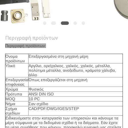
Περιγραφή προϊόντων
Περιγραφή προϊόντων:
Όνομα
Επεξεργασμένα στη μηχανή μέρη
προϊόντων
Υλικό
Αργίλιο, ορείχαλκος, χαλκός, χαλκός, μέταλλα,
πολύτιμα μέταλλα, ανοξείδωτο, κράματα χάλυβα,
άλλο
Επεξεργασία
Όπως επεξεργάζεται στη μηχανή
επιφάνειας
Χρώμα
Φυσικός
Πρότυπα
ANSI DIN ISO
MOQ
10 PC
Νήμα
Σαν σχέδιο
Σχήμα
CAD/PDF/DWG/IGES/STEP
σχεδίων
Ειδικευόμαστε στην κατεργασία των υπηρεσιών και κάνουμε τα
μέρη σύμφωνα με τα δεδομένα σχέδια ή τα δείγματα. Εάν έχετε
τα μέρη συνήθειας που κάνουν, παρακαλώ ευγενικά μας στείλετε