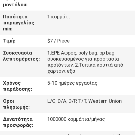
μοντέλου:
ΈΛΕΓΧΟΣ
Ποσότητα
1 κομμάτι
παραγγελίας
ΠΟΙΌΤΗΤΑΣ
min:
Τιμή:
$7 / Piece
ΕΠΙΚΟΙΝΩΝΉΣΤΕ
ΜΑΖΊ
Συσκευασία
1.EPE Αφρός, poly bag, pp bag
λεπτομέρειες:
συσκευασμένος για προστασία
ΜΑΣ
προϊόντων. 2.Τυπικά κουτιά από
χαρτόνι εξα
ΕΙΔΉΣΕΙΣ
Χρόνος
5-10 ημέρες εργασίας
παράδοσης:
Όροι
L/C, D/A, D/P, T/T, Western Union
ΖΗΤΉΣΤΕ
πληρωμής:
ΜΙΑ
Δυνατότητα
1000000 κομμάτια/μήνας
ΠΡΟΣΦΟΡΆ
προσφοράς: