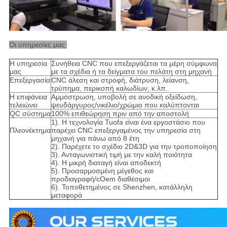
Οι υπηρεσίες μας:
Η υπηρεσία
Συνήθεια CNC που επεξεργάζεται τα μέρη σύμφωνα
μας
με τα σχέδια ή τα δείγματα του πελάτη στη μηχανή
Επεξεργασία
CNC άλεση και στροφή, διάτρυση, λείανση,
τρύπημα, περικοπή καλωδίων, κ.λπ.
Η επιφάνεια
Αμμόστρωση, υποβολή σε ανοδική οξείδωση,
τελειώνει
ψευδάργυρος/νικέλιο/χρώμιο που καλύπτονται
QC σύστημα
100% επιθεώρηση πριν από την αποστολή
1). Η τεχνολογία Tuofa είναι ένα εργοστάσιο που
Πλεονέκτημα
παρέχει CNC επεξεργαμένος την υπηρεσία στη
μηχανή για πάνω από 8 έτη
2). Παρέχετε το σχέδιο 2D&3D για την τροποποίηση
3). Ανταγωνιστική τιμή με την καλή ποιότητα
4). Η μικρή διαταγή είναι αποδεκτή
5). Προσαρμοσμένη μέγεθος και
προδιαγραφή/cOem διαθέσιμοι
6). Τοποθετημένος σε Shenzhen, κατάλληλη
μεταφορά