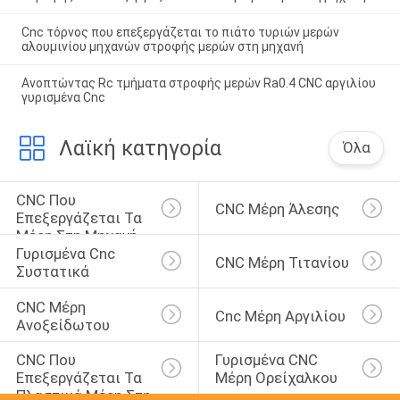
Cnc τόρνος που επεξεργάζεται το πιάτο τυριών μερών
αλουμινίου μηχανών στροφής μερών στη μηχανή
Ανοπτώντας Rc τμήματα στροφής μερών Ra0.4 CNC αργιλίου
γυρισμένα Cnc
Λαϊκή κατηγορία
Όλα
CNC Που 
CNC Μέρη Άλεσης
Επεξεργάζεται Τα 
Μέρη Στη Μηχανή
Γυρισμένα Cnc 
CNC Μέρη Τιτανίου
Συστατικά
CNC Μέρη 
Cnc Μέρη Αργιλίου
Ανοξείδωτου
CNC Που 
Γυρισμένα CNC 
Επεξεργάζεται Τα 
Μέρη Ορείχαλκου
Πλαστικά Μέρη Στη 