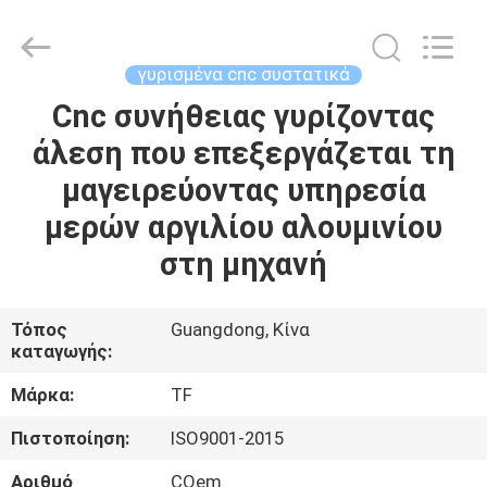
-
2026
Shenzhen
Tuofa
Technology
γυρισμένα cnc συστατικά
Co.,
Ltd..
All
Cnc συνήθειας γυρίζοντας
ΣΠΊΤΙ
Rights
Reserved.
άλεση που επεξεργάζεται τη
ΠΡΟΪΌΝΤΑ
μαγειρεύοντας υπηρεσία
μερών αργιλίου αλουμινίου
ΣΧΕΤΙΚΆ
στη μηχανή
ΜΕ
ΕΜΆΣ
Τόπος
Guangdong, Κίνα
καταγωγής:
ΕΠΙΣΚΈΨΕΙΣ
Μάρκα:
TF
ΣΤΟ
Πιστοποίηση:
ISO9001-2015
ΕΡΓΟΣΤΆΣΙΟ
Αριθμό
COem