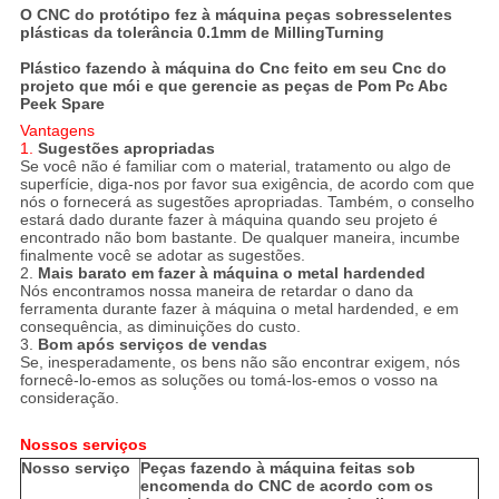
O CNC do protótipo fez à máquina peças sobresselentes
plásticas da tolerância 0.1mm de MillingTurning
Plástico fazendo à máquina do Cnc feito em seu Cnc do
projeto que mói e que gerencie as peças de Pom Pc Abc
Peek Spare
Vantagens
1.
Sugestões apropriadas
Se você não é familiar com o material, tratamento ou algo de
superfície, diga-nos por favor sua exigência, de acordo com que
nós o fornecerá as sugestões apropriadas. Também, o conselho
estará dado durante fazer à máquina quando seu projeto é
encontrado não bom bastante. De qualquer maneira, incumbe
finalmente você se adotar as sugestões.
2.
Mais barato em fazer à máquina o metal hardended
Nós encontramos nossa maneira de retardar o dano da
ferramenta durante fazer à máquina o metal hardended, e em
consequência, as diminuições do custo.
3.
Bom após serviços de vendas
Se, inesperadamente, os bens não são encontrar exigem, nós
fornecê-lo-emos as soluções ou tomá-los-emos o vosso na
consideração.
Nossos serviços
Nosso serviço
Peças fazendo à máquina feitas sob
encomenda do CNC de acordo com os