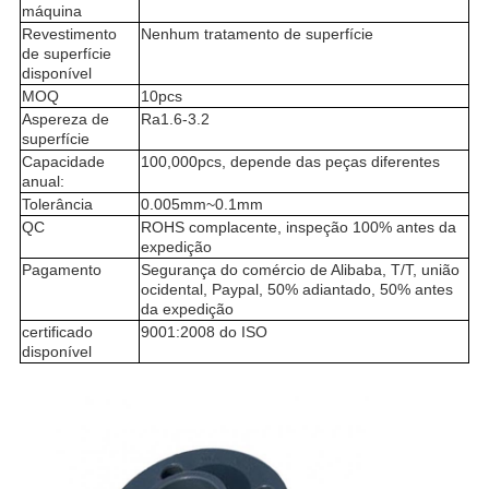
máquina
Revestimento
Nenhum tratamento de superfície
de superfície
disponível
MOQ
10pcs
Aspereza de
Ra1.6-3.2
superfície
Capacidade
100,000pcs, depende das peças diferentes
anual:
Tolerância
0.005mm~0.1mm
QC
ROHS complacente, inspeção 100% antes da
expedição
Pagamento
Segurança do comércio de Alibaba, T/T, união
ocidental, Paypal, 50% adiantado, 50% antes
da expedição
certificado
9001:2008 do ISO
disponível