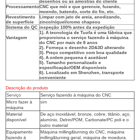
desenhos ou as amostras do cliente
Processamento
CNC que mói e que gerencie, furando,
moendo, batendo, corte do fio, etc.
Revestimento
Limpar com jato de areia, anodizando,
de superfície
zinco/níquel/cromo chapeou
Sistema do QC
inspeção 100% antes da expedição
1). A tecnologia de Tuofa é uma fábrica que
Vantagem
proporciona o serviço fazendo à máquina
do CNC por mais de 8 anos
2). Forneça o desenho 2D&3D alterando
3). Preço competitivo com boa qualidade
4). A ordem pequena é aceitável
5). Tamanho personalizado e
especificação/OEM disponíveis
6). Localizado em Shenzhen, transporte
conveniente
Descrição do produto
Serviço
Serviço fazendo à máquina do CNC
Micro fazer à
sim
máquina
Material
De aço inoxidável, bronze, cobre, titânio, aço,
disponível
alumínio, Delrin/POM, Carbonate/PC poli e o
outro material
Equipamento
Máquina milling&turning do CNC, máquina
fazendo à
milling&turning geral, máquina de moedura.