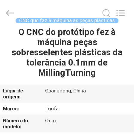
2026
Shenzhen
Tuofa
Technology
Co.,
CNC que faz à máquina as peças plásticas
Ltd..
All
O CNC do protótipo fez à
PARA
Rights
Reserved.
máquina peças
CASA
sobresselentes plásticas da
PRODUTOS
tolerância 0.1mm de
MillingTurning
SOBRE
NÓS
Lugar de
Guangdong, China
origem:
VISITA
Marca:
Tuofa
À
Número do
Oem
modelo:
FÁBRICA