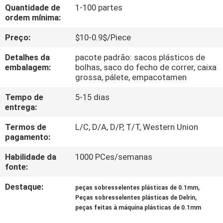
Quantidade de
1-100 partes
ordem mínima:
CONTROLE
Preço:
$10-0.9$/Piece
DE
QUALIDADE
Detalhes da
pacote padrão: sacos plásticos de
embalagem:
bolhas, saco do fecho de correr, caixa
grossa, pálete, empacotamen
CONTACTE-
Tempo de
5-15 dias
NOS
entrega:
Termos de
L/C, D/A, D/P, T/T, Western Union
NOTÍCIAS
pagamento:
Habilidade da
1000 PCes/semanas
fonte:
SOLICITE
UM
Destaque:
,
peças sobresselentes plásticas de 0.1mm
,
Peças sobresselentes plásticas de Delrin
ORÇAMENTO
peças feitas à máquina plásticas de 0.1mm