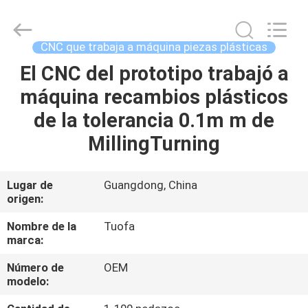
-
2026
Shenzhen
Tuofa
Technology
CNC que trabaja a máquina piezas plásticas
Co.,
Ltd..
All
El CNC del prototipo trabajó a
EN
Rights
Reserved.
máquina recambios plásticos
CASA.
de la tolerancia 0.1m m de
PRODUCTOS
MillingTurning
SOBRE
Lugar de
Guangdong, China
origen:
NOSOTROS
Nombre de la
Tuofa
marca:
RECORRIDO
Número de
OEM
POR
modelo:
LA