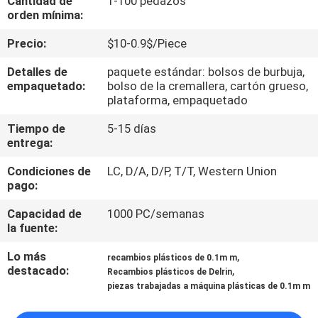
Cantidad de
1-100 pedazos
FÁBRICA
orden mínima:
Precio:
$10-0.9$/Piece
CONTROL
Detalles de
paquete estándar: bolsos de burbuja,
DE
empaquetado:
bolso de la cremallera, cartón grueso,
plataforma, empaquetado
CALIDAD
Tiempo de
5-15 días
entrega:
CONTACTA
Condiciones de
LC, D/A, D/P, T/T, Western Union
CON
pago:
NOSOTROS
Capacidad de
1000 PC/semanas
la fuente:
NOTICIAS
Lo más
,
recambios plásticos de 0.1m m
destacado:
,
Recambios plásticos de Delrin
SOLICITAR
piezas trabajadas a máquina plásticas de 0.1m m
UNA