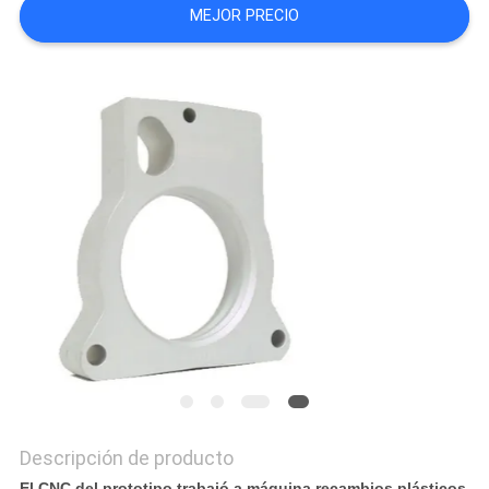
MEJOR PRECIO
CITA
MAPA
DEL
SITIO
POLÍTICA
DE
PRIVACIDAD
Descripción de producto
El CNC del prototipo trabajó a máquina recambios plásticos