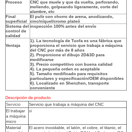
Proceso
CNC que muele y que da vuelta, perforando,
moliendo, golpeando ligeramente, corte del
alambre, etc
Final
El pulir con chorro de arena, anodizando,
superficial
cinc/níquel/cromo plateó
Sistema del
inspección 100% antes del envío
control de
calidad
1). La tecnología de Tuofa es una fábrica que
Ventaja
proporciona el servicio que trabaja a máquina
del CNC por más de 8 años
2). Proporcione el dibujo 2D&3D para
modificarse
3). Precio competitivo con buena calidad
4). La pequeña orden es aceptable
5). Tamaño modificado para requisitos
particulares y especificación/OEM disponibles
6). Localizado en Shenzhen, transporte
conveniente
Descripción de producto
Servicio
Servicio que trabaja a máquina del CNC
El trabajar
sí
a máquina
micro
Material
El acero inoxidable, el latón, el cobre, el titanio, el