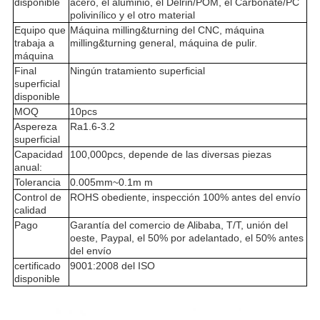
disponible
acero, el aluminio, el Delrin/POM, el Carbonate/PC
polivinílico y el otro material
Equipo que
Máquina milling&turning del CNC, máquina
trabaja a
milling&turning general, máquina de pulir.
máquina
Final
Ningún tratamiento superficial
superficial
disponible
MOQ
10pcs
Aspereza
Ra1.6-3.2
superficial
Capacidad
100,000pcs, depende de las diversas piezas
anual:
Tolerancia
0.005mm~0.1m m
Control de
ROHS obediente, inspección 100% antes del envío
calidad
Pago
Garantía del comercio de Alibaba, T/T, unión del
oeste, Paypal, el 50% por adelantado, el 50% antes
del envío
certificado
9001:2008 del ISO
disponible