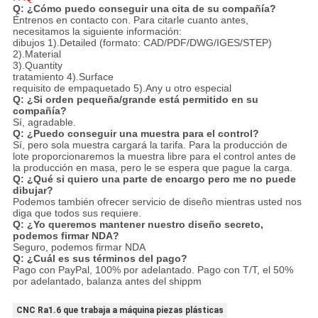
Q: ¿Cómo puedo conseguir una cita de su compañía?
Éntrenos en contacto con. Para citarle cuanto antes,
necesitamos la siguiente información:
dibujos 1).Detailed (formato: CAD/PDF/DWG/IGES/STEP)
2).Material
3).Quantity
tratamiento 4).Surface
requisito de empaquetado 5).Any u otro especial
Q: ¿Si orden pequeña/grande está permitido en su
compañía?
Sí, agradable.
Q: ¿Puedo conseguir una muestra para el control?
Sí, pero sola muestra cargará la tarifa. Para la producción de
lote proporcionaremos la muestra libre para el control antes de
la producción en masa, pero le se espera que pague la carga.
Q: ¿Qué si quiero una parte de encargo pero me no puede
dibujar?
Podemos también ofrecer servicio de diseño mientras usted nos
diga que todos sus requiere.
Q: ¿Yo queremos mantener nuestro diseño secreto,
podemos firmar NDA?
Seguro, podemos firmar NDA
Q: ¿Cuál es sus términos del pago?
Pago con PayPal, 100% por adelantado. Pago con T/T, el 50%
por adelantado, balanza antes del shippm
CNC Ra1.6 que trabaja a máquina piezas plásticas