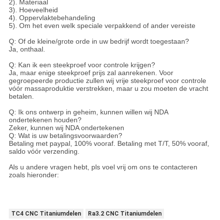
2). Materiaal
3). Hoeveelheid
4). Oppervlaktebehandeling
5). Om het even welk speciale verpakkend of ander vereiste
Q: Of de kleine/grote orde in uw bedrijf wordt toegestaan?
Ja, onthaal.
Q: Kan ik een steekproef voor controle krijgen?
Ja, maar enige steekproef prijs zal aanrekenen. Voor
gegroepeerde productie zullen wij vrije steekproef voor controle
vóór massaproduktie verstrekken, maar u zou moeten de vracht
betalen
.
Q: Ik ons ontwerp in geheim, kunnen willen wij NDA
ondertekenen houden?
Zeker, kunnen wij NDA ondertekenen
Q: Wat is uw betalingsvoorwaarden?
Betaling met paypal, 100% vooraf. Betaling met T/T, 50% vooraf,
saldo vóór verzending.
Als u andere vragen hebt, pls voel vrij om ons te contacteren
zoals hieronder:
TC4 CNC Titaniumdelen
Ra3.2 CNC Titaniumdelen