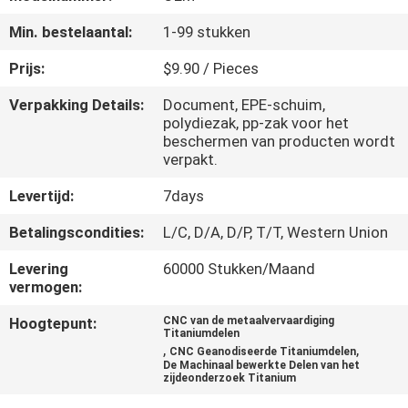
NEEM
Min. bestelaantal:
1-99 stukken
CONTACT
MET
Prijs:
$9.90 / Pieces
ONS
Verpakking Details:
Document, EPE-schuim,
polydiezak, pp-zak voor het
OP
beschermen van producten wordt
verpakt.
NIEUWS
Levertijd:
7days
Betalingscondities:
L/C, D/A, D/P, T/T, Western Union
VRAAG
Levering
60000 Stukken/Maand
EEN
vermogen:
OFFERTE
Hoogtepunt:
CNC van de metaalvervaardiging
Titaniumdelen
,
,
CNC Geanodiseerde Titaniumdelen
SITEMAP
De Machinaal bewerkte Delen van het
zijdeonderzoek Titanium