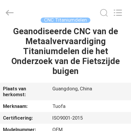
2026
Shenzhen
Tuofa
Technology
Co.,
CNC Titaniumdelen
Ltd..
All
Rights
Geanodiseerde CNC van de
HUIS
Reserved.
Metaalvervaardiging
PRODUCTEN
Titaniumdelen die het
Onderzoek van de Fietszijde
OVER
buigen
ONS
Plaats van
Guangdong, China
herkomst:
FABRIEKSTOCHT
Merknaam:
Tuofa
KWALITEITSCONTROLE
Certificering:
ISO9001-2015
Modelnummer:
OEM