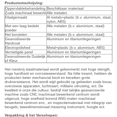
Productomschrijving:
Oppervlaktebehandeling
Beschikbaar materiaal
Zoals machinaal bewerkt
Alle metalen
Gladgemaakt
Al metals+plastic (b.v. aluminium, staal,
nylon, ABS)
Met een laag bedekt
Alle metalen (b.v. aluminium, staal)
poeder
Het borstelen
Alle metalen (b.v. aluminium, staal)
Geanodiseerde
Aluminium en titaniumlegeringen
Hardcoat
Electropolished
Metal+plastic (b.v. aluminium, ABS)
Vernietigde parel
Aluminium en titaniumlegeringen
Geanodiseerde Duidelijk
Aluminium en titaniumlegeringen
of Kleur
Het roestvrij staalmateriaal wordt gekenmerkt met hoge stength,
hoge hardheid en corrosieweerstand. Na hitte treamt, hebben de
producten beter mechancial bezit en bereiken grote
drukrersistance. Het wordt wijd gebruikt op gebieden zoals bouw,
overzeese apparaten, luchtvaart, militaire uitrusting, ect. De
kwaliteit is onze die cultuur, bedrijf met talrijke geavanceerde
machine zoals CNC machinaal bewerkend centrum wordt
uitgerust, hoge snelheid borend ANG-malen machinaal
bewerkend centrum enz., en inspectiemateriaal met inbegrip van
beugels, tweedimensionaal measring instrument, hoogte ect.
Verpakking & het Verschepen: