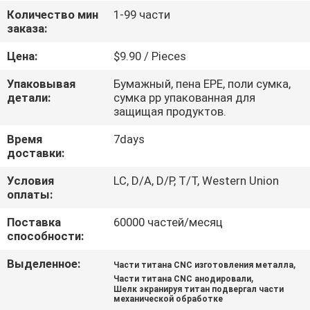
КОНТРОЛЬ
Количество мин
1-99 части
заказа:
КАЧЕСТВА
Цена:
$9.90 / Pieces
СВЯЖИТЕСЬ
Упаковывая
Бумажный, пена EPE, поли сумка,
С
детали:
сумка pp упакованная для
защищая продуктов.
НАМИ
Время
7days
доставки:
НОВОСТИ
Условия
LC, D/A, D/P, T/T, Western Union
оплаты:
ЗАПРОСИТЕ
Поставка
60000 частей/месяц
ЦИТАТУ
способности:
Выделенное:
,
Части титана CNC изготовления металла
КАРТА
,
Части титана CNC анодировали
Шелк экранируя титан подвергал части
САЙТА
механической обработке