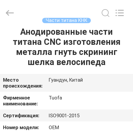
2026
Shenzhen
Tuofa
Technology
Co.,
Части титана КНК
Ltd..
All
Rights
Анодированные части
ДОМОЙ
Reserved.
титана CNC изготовления
ПРОДУКТЫ
металла гнуть скрининг
шелка велосипеда
О
НАС
Место
Гуандун, Китай
происхождения:
ЭКСКУРСИЯ
Фирменное
Tuofa
наименование:
ПО
Сертификация:
ISO9001-2015
ЗАВОДУ
Номер модели:
OEM