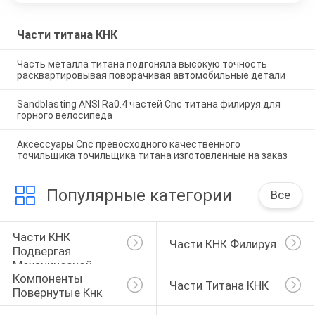
Части титана КНК
Часть металла титана подгоняла высокую точность
расквартировывая поворачивая автомобильные детали
Sandblasting ANSI Ra0.4 частей Cnc титана филируя для
горного велосипеда
Аксессуары Cnc превосходного качественного
точильщика точильщика титана изготовленные на заказ
Популярные категории
Все
Части КНК 
Части КНК Филируя
Подвергая 
Механической 
Компоненты 
Обработке
Части Титана КНК
Повернутые Кнк