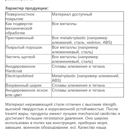
Характер продукции:
Поверхностное
Материал доступный
покрытие
Как подвергли
Все металлы
механической
обработке
Приглаженный
Все metals+plastic (например
алюминий, сталь, нейлон, ABS)
Покрытый порошок
Все металлы (например
алюминиевый, сталь)
Чистить щеткой
Все металлы (например
алюминиевый, сталь)
Анодированное
Сплавы алюминия и титана
Hardcoat
Electropolished
Metal+plastic (например алюминий,
ABS)
Взорванный шарик
Сплавы алюминия и титана
Анодированное ясное
Сплавы алюминия и титана
или цвет
Материал нержавеющей стали отличен с высоким stength,
высокой твердостью и коррозионной устойчивостью. После
treamt жары, продукты имеют лучшее mechancial свойство и
достигают большее rersistance давления. Оно широко
использован в полях как конструкция, приборах моря,
авиации, военном оборудовании, ect. Качество наша