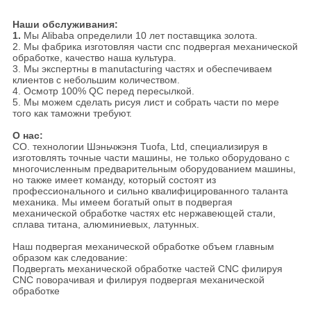
Наши обслуживания:
1.
Мы Alibaba определили 10 лет поставщика золота.
2. Мы фабрика изготовляя части cnc подвергая механической
обработке, качество наша культура.
3. Мы экспертны в manutacturing частях и обеспечиваем
клиентов с небольшим количеством.
4. Осмотр 100% QC перед пересылкой.
5. Мы можем сделать рисуя лист и собрать части по мере
того как таможни требуют.
О нас:
CO. технологии Шэньчжэня Tuofa, Ltd, специализируя в
изготовлять точные части машины, не только оборудовано с
многочисленным предварительным оборудованием машины,
но также имеет команду, который состоят из
профессионального и сильно квалифицированного таланта
механика. Мы имеем богатый опыт в подвергая
механической обработке частях etc нержавеющей стали,
сплава титана, алюминиевых, латунных.
Наш подвергая механической обработке объем главным
образом как следование:
Подвергать механической обработке частей CNC филируя
CNC поворачивая и филируя подвергая механической
обработке