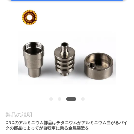
品
質
管
理
連
絡
く
だ
製品の説明
さ
CNCのアルミニウム部品はチタニウムがアルミニウム曲がるバイ
クの部品によってが自転車に乗る金属製造を
い