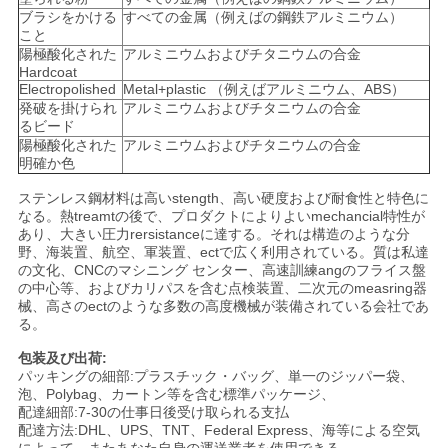
て
ブラシをかける
すべての金属（例えばの鋼鉄アルミニウム）
こと
く
陽極酸化された
アルミニウムおよびチタニウムの合金
Hardcoat
だ
Electropolished
Metal+plastic （例えばアルミニウム、ABS）
発破を掛けられ
アルミニウムおよびチタニウムの合金
さ
るビード
陽極酸化された
アルミニウムおよびチタニウムの合金
い
明確か色
ステンレス鋼材料は高いstength、高い硬度および耐食性と特色に
なる。熱treamtの後で、プロダクトによりよいmechancial特性が
サ
あり、大きい圧力rersistanceに達する。それは構造のような分
野、海装置、航空、軍装置、ectで広く利用されている。質は私達
イ
の文化、CNCのマシニング センター、高速訓練angのフライス盤
の中心等、およびカリパスを含む点検装置、二次元のmeasring器
械、高さのectのような多数の高度機械が装備されている会社であ
ト
る。
マ
包装及び出荷:
パッキングの細部:プラスチック・バッグ、単一のジッパー袋、
ッ
泡、Polybag、カートン等を含む標準パッケージ、
配達細部:7-30の仕事日後受け取られる支払
プ
配達方法:DHL、UPS、TNT、Federal Express、海等による空気