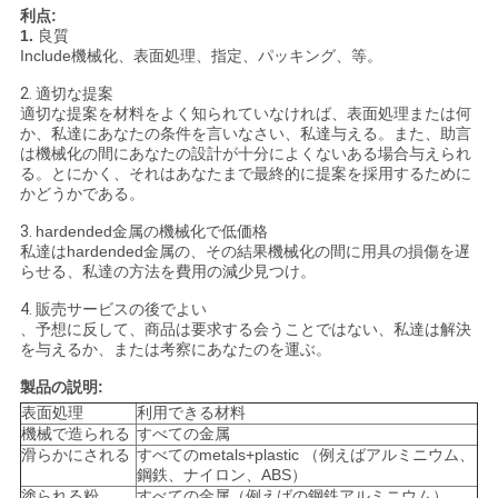
利点:
1.
良質
Include機械化、表面処理、指定、パッキング、等。
ニ
2.
適切な提案
ュ
適切な提案を材料をよく知られていなければ、表面処理または何
か、私達にあなたの条件を言いなさい、私達与える。また、助言
ー
は機械化の間にあなたの設計が十分によくないある場合与えられ
る。とにかく、それはあなたまで最終的に提案を採用するために
かどうかである。
ス
3.
hardended金属の機械化で低価格
私達はhardended金属の、その結果機械化の間に用具の損傷を遅
らせる、私達の方法を費用の減少見つけ。
引
4.
販売サービスの後でよい
金
、予想に反して、商品は要求する会うことではない、私達は解決
を与えるか、または考察にあなたのを運ぶ。
を
製品の説明:
求
表面処理
利用できる材料
機械で造られる
すべての金属
め
滑らかにされる
すべてのmetals+plastic （例えばアルミニウム、
鋼鉄、ナイロン、ABS）
塗られる粉
すべての金属（例えばの鋼鉄アルミニウム）