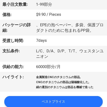
た
最小注文数量:
1-99部分
ち
$9.90 / Pieces
価格:
に
パッケージの詳
、EPEの泡ペーパー、多袋、保護プロ
つ
細:
ダクトのために包まれるPP袋。
い
7days
受渡し時間:
て
支払条件:
L/C、D/A、D/P、T/T、ウェスタンユ
ニオン
工
供給の能力:
60000部分/月
場
,
ハイライト:
金属製造CNCのチタニウムの部品
,
ツ
CNCのチタニウムの部品は陽極酸化した
絹の選別のチタニウムは部品を機械で造った
ア
ー
ベストプライス