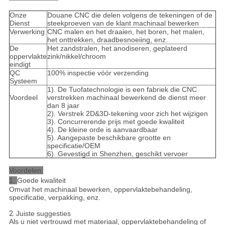
Onze
Douane CNC die delen volgens de tekeningen of de
Dienst
steekproeven van de klant machinaal bewerken
Verwerking
CNC malen en het draaien, het boren, het malen,
het onttrekken, draadbesnoeiing, enz.
De
Het zandstralen, het anodiseren, geplateerd
oppervlakte
zink/nikkel/chroom
eindigt
QC
100% inspectie vóór verzending
Systeem
1). De Tuofatechnologie is een fabriek die CNC
Voordeel
verstrekken machinaal bewerkend de dienst meer
dan 8 jaar
2). Verstrek 2D&3D-tekening voor zich het wijzigen
3). Concurrerende prijs met goede kwaliteit
4). De kleine orde is aanvaardbaar
5). Aangepaste beschikbare grootte en
specificatie/OEM
6). Gevestigd in Shenzhen, geschikt vervoer
Voordelen:
1.
Goede kwaliteit
Omvat het machinaal bewerken, oppervlaktebehandeling,
specificatie, verpakking, enz.
2.
Juiste suggesties
Als u niet vertrouwd met materiaal, oppervlaktebehandeling of