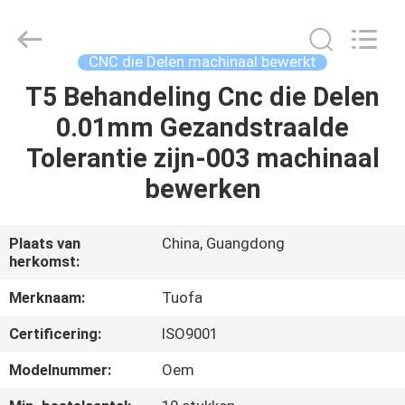
2026
Shenzhen
Tuofa
Technology
Co.,
CNC die Delen machinaal bewerkt
Ltd..
All
Rights
T5 Behandeling Cnc die Delen
HUIS
Reserved.
0.01mm Gezandstraalde
PRODUCTEN
Tolerantie zijn-003 machinaal
bewerken
OVER
ONS
Plaats van
China, Guangdong
herkomst:
FABRIEKSTOCHT
Merknaam:
Tuofa
Certificering:
ISO9001
KWALITEITSCONTROLE
Modelnummer:
Oem