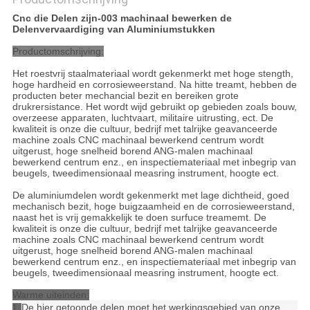
Cnc die Delen zijn-003 machinaal bewerken de
Delenvervaardiging van Aluminiumstukken
Productomschrijving:
Het roestvrij staalmateriaal wordt gekenmerkt met hoge stength,
hoge hardheid en corrosieweerstand. Na hitte treamt, hebben de
producten beter mechancial bezit en bereiken grote
drukrersistance. Het wordt wijd gebruikt op gebieden zoals bouw,
overzeese apparaten, luchtvaart, militaire uitrusting, ect. De
kwaliteit is onze die cultuur, bedrijf met talrijke geavanceerde
machine zoals CNC machinaal bewerkend centrum wordt
uitgerust, hoge snelheid borend ANG-malen machinaal
bewerkend centrum enz., en inspectiemateriaal met inbegrip van
beugels, tweedimensionaal measring instrument, hoogte ect.
De aluminiumdelen wordt gekenmerkt met lage dichtheid, goed
mechanisch bezit, hoge buigzaamheid en de corrosieweerstand,
naast het is vrij gemakkelijk te doen surfuce treamemt. De
kwaliteit is onze die cultuur, bedrijf met talrijke geavanceerde
machine zoals CNC machinaal bewerkend centrum wordt
uitgerust, hoge snelheid borend ANG-malen machinaal
bewerkend centrum enz., en inspectiemateriaal met inbegrip van
beugels, tweedimensionaal measring instrument, hoogte ect.
Warme uiteinden:
De hier getoonde delen moet het werkingsgebied van onze
1.