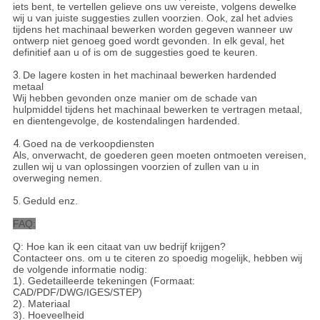
iets bent, te vertellen gelieve ons uw vereiste, volgens dewelke
wij u van juiste suggesties zullen voorzien. Ook, zal het advies
tijdens het machinaal bewerken worden gegeven wanneer uw
ontwerp niet genoeg goed wordt gevonden. In elk geval, het
definitief aan u of is om de suggesties goed te keuren.
3.
De lagere kosten in het machinaal bewerken hardended
metaal
Wij hebben gevonden onze manier om de schade van
hulpmiddel tijdens het machinaal bewerken te vertragen metaal,
en dientengevolge, de kostendalingen hardended.
4.
Goed na de verkoopdiensten
Als, onverwacht, de goederen geen moeten ontmoeten vereisen,
zullen wij u van oplossingen voorzien of zullen van u in
overweging nemen.
5.
Geduld enz.
FAQ:
Q: Hoe kan ik een citaat van uw bedrijf krijgen?
Contacteer ons. om u te citeren zo spoedig mogelijk, hebben wij
de volgende informatie nodig:
1). Gedetailleerde tekeningen (Formaat:
CAD/PDF/DWG/IGES/STEP)
2). Materiaal
3). Hoeveelheid