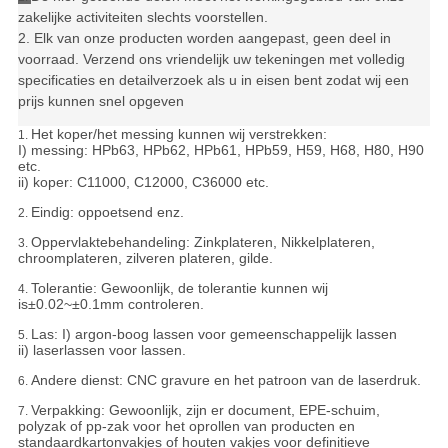
zakelijke activiteiten slechts voorstellen.
2. Elk van onze producten worden aangepast, geen deel in
voorraad. Verzend ons vriendelijk uw tekeningen met volledig
specificaties en detailverzoek als u in eisen bent zodat wij een
prijs kunnen snel opgeven
Het koper/het messing kunnen wij verstrekken:
1.
I) messing: HPb63, HPb62, HPb61, HPb59, H59, H68, H80, H90
etc.
ii) koper: C11000, C12000, C36000 etc.
Eindig: oppoetsend enz.
2.
Oppervlaktebehandeling: Zinkplateren, Nikkelplateren,
3.
chroomplateren, zilveren plateren, gilde.
Tolerantie:
Gewoonlijk, de tolerantie kunnen wij
4.
is±0.02~±0.1mm controleren.
Las: I) argon-boog lassen voor gemeenschappelijk lassen
5.
ii) laserlassen voor lassen.
Andere dienst: CNC gravure en het patroon van de laserdruk.
6.
Verpakking:
Gewoonlijk, zijn er document, EPE-schuim,
7.
polyzak of pp-zak voor het oprollen van producten en
standaardkartonvakjes of houten vakjes voor definitieve