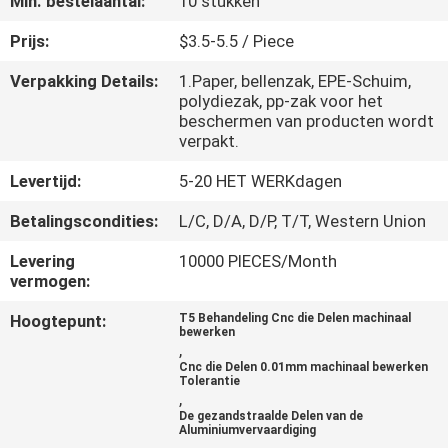
Min. bestelaantal:
10 stukken
NEEM
CONTACT
Prijs:
$3.5-5.5 / Piece
MET
Verpakking Details:
1.Paper, bellenzak, EPE-Schuim,
polydiezak, pp-zak voor het
ONS
beschermen van producten wordt
OP
verpakt.
Levertijd:
5-20 HET WERKdagen
NIEUWS
Betalingscondities:
L/C, D/A, D/P, T/T, Western Union
Levering
10000 PIECES/Month
VRAAG
vermogen:
EEN
Hoogtepunt:
T5 Behandeling Cnc die Delen machinaal
bewerken
OFFERTE
,
Cnc die Delen 0.01mm machinaal bewerken
Tolerantie
,
SITEMAP
De gezandstraalde Delen van de
Aluminiumvervaardiging