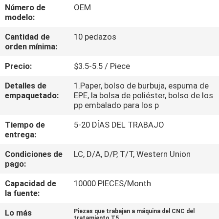
FÁBRICA
Número de
OEM
modelo:
Cantidad de
10 pedazos
CONTROL
orden mínima:
DE
Precio:
$3.5-5.5 / Piece
CALIDAD
Detalles de
1.Paper, bolso de burbuja, espuma de
empaquetado:
EPE, la bolsa de poliéster, bolso de los
CONTACTA
pp embalado para los p
CON
Tiempo de
5-20 DÍAS DEL TRABAJO
entrega:
NOSOTROS
Condiciones de
LC, D/A, D/P, T/T, Western Union
pago:
NOTICIAS
Capacidad de
10000 PIECES/Month
la fuente:
SOLICITAR
Lo más
Piezas que trabajan a máquina del CNC del
UNA
tratamiento T5