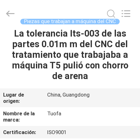
-
2026
Shenzhen
Tuofa
Technology
Piezas que trabajan a máquina del CNC
Co.,
Ltd..
All
La tolerancia Its-003 de las
EN
Rights
Reserved.
partes 0.01m m del CNC del
CASA.
tratamiento que trabajaba a
PRODUCTOS
máquina T5 pulió con chorro
de arena
SOBRE
NOSOTROS
Lugar de
China, Guangdong
origen:
RECORRIDO
Nombre de la
Tuofa
marca:
POR
Certificación:
ISO9001
LA