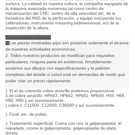
surfuce. La calidad es nuestra cultura, la compañía equipada de
la máquina avanzada numerosa tal como centro de
mecanización del CNC, centro de alta velocidad etc. de la
fresadora del ANG de la perforación, y equipo incluyendo los
calibradores, instrumento measring bidimensional, ect de la
inspección de la altura.
Extremidades calientes:
Las piezas mostradas aquí son presente solamente el alcance
1.
de nuestras actividades económicas.
2. Todos nuestros productos se modifican para requisitos
particulares, ninguna parte en existencia. Amablemente
envíenos sus dibujos con especificaciones y la petición
completas del detalle si usted está en demandas de modo que
poder citar un precio rápidamente
El el de cobre/de cobre amarillo podemos proporcionar:
1.
i) de cobre amarillo: HPb63, HPb62, HPb61, HPb59, H59, H68,
H80, H90 y así sucesivamente.
) cobre ii: C11000, C12000, C36000 y así sucesivamente.
Final: etc. de pulido.
2.
Tratamiento superficial: Cubra con cinc la galjanoplastia, el
3.
niquelado, crome la galjanoplastia, galjanoplastia de plata,
dórela.