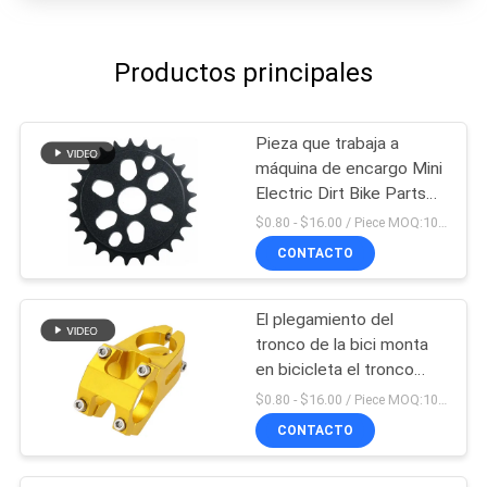
Productos principales
Pieza que trabaja a
máquina de encargo Mini
Electric Dirt Bike Parts
del CNC del OEM
$0.80 - $16.00 / Piece MOQ:10 pedazos
CONTACTO
El plegamiento del
tronco de la bici monta
en bicicleta el tronco
doble ajustable hecho en
$0.80 - $16.00 / Piece MOQ:10 pedazos
China
CONTACTO