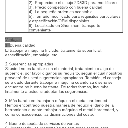
2). Proporcione el dibujo 2D&3D para modificarse
3). Precio competitivo con buena calidad
4). La pequeña orden es aceptable
5). Tamaño modificado para requisitos particulares
y especificación/OEM disponibles
6). Localizado en Shenzhen, transporte
conveniente
Ventajas:
1.
Buena calidad
El trabajar a máquina Include, tratamiento superficial,
especificación, embalaje, etc.
2.
Sugerencias apropiadas
Si usted no es familiar con el material, tratamiento o algo de
superficie, por favor díganos su requisito, según el cual nosotros
proveerá de usted sugerencias apropiadas. También, el consejo
será dado durante trabajar a máquina cuando su diseño se
encuentra no bueno bastante. De todas formas, incumbe
finalmente a usted si adoptar las sugerencias.
3.
Más barato en trabajar a máquina el metal hardended
Hemos encontrado nuestra manera de reducir el daño de la
herramienta durante trabajar a máquina el metal hardended, y
como consecuencia, las disminuciones del coste.
4.
Bueno después de servicios de ventas
Si, inesperado, las mercancías no son resolver requieren,