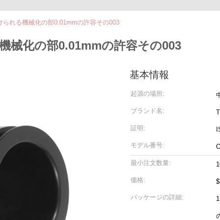
けられる機械化の部0.01mmの許容その003
械化の部0.01mmの許容その003
基本情報
起源の場所:
ブランド名:
T
証明:
I
モデル番号:
最小注文数量:
価格:
$
パッケージの詳細: