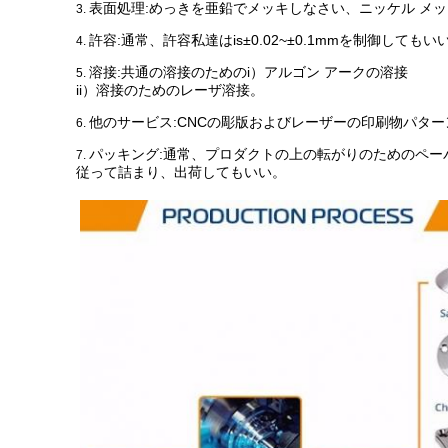
表面処理:めっきを亜鉛でメッキしなさい、ニッケル メ
3.
許容:
通常、許容私達はis±0.02~±0.1mmを制御してもい
4.
溶接:共通の溶接のためのi）アルゴン アークの溶接
5.
ii）溶接のためのレーザ溶接。
他のサービス:CNCの彫版およびレーザーの印刷物パター
6.
パッキング:
通常、プロダクトの上の転がりのためのペー
7.
従って詰まり、出荷してもいい。