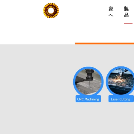
家
製
へ
品