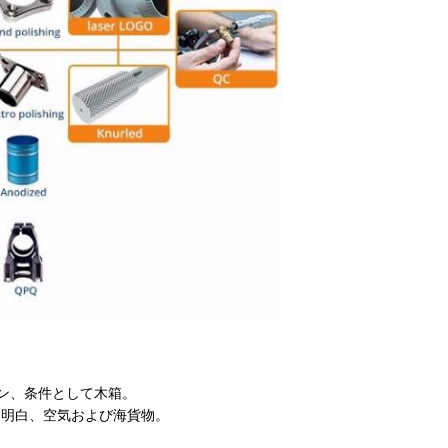
ン、条件として木箱。
際的な明白、空気および海貨物
。