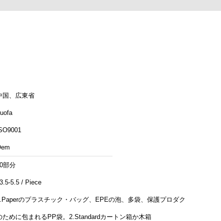
中国、広東省
uofa
SO9001
Oem
10部分
3.5-5.5 / Piece
1.Paperのプラスチック・バッグ、EPEの泡、多袋、保護プロダクト
のために包まれるPP袋。2.Standardカートン箱か木箱