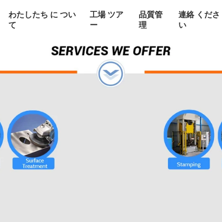
わたしたち に つい
工場 ツア
品質管
連絡 くださ
て
ー
理
い