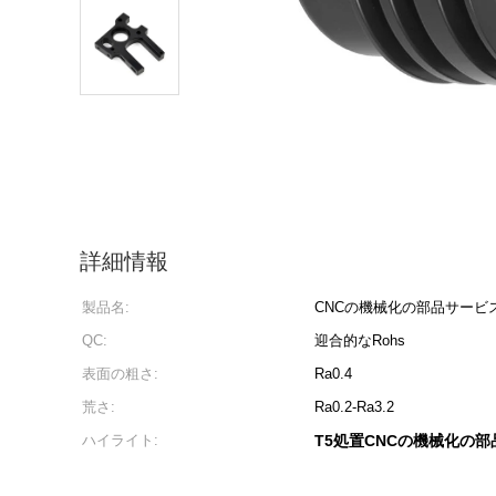
詳細情報
製品名:
CNCの機械化の部品サービ
QC:
迎合的なRohs
表面の粗さ:
Ra0.4
荒さ:
Ra0.2-Ra3.2
ハイライト:
T5処置CNCの機械化の部