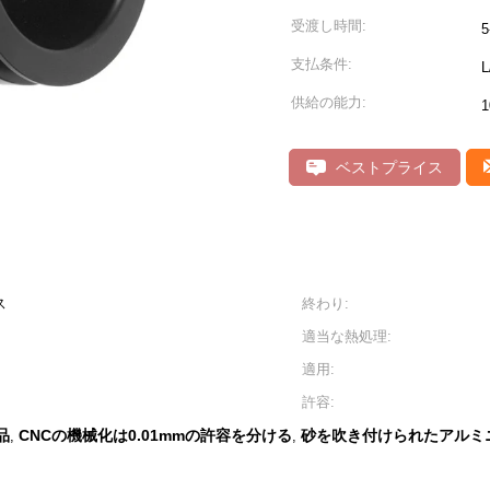
受渡し時間:
支払条件:
供給の能力:
1
ベストプライス
ス
終わり:
適当な熱処理:
適用:
許容:
品
CNCの機械化は0.01mmの許容を分ける
砂を吹き付けられたアルミ
,
,