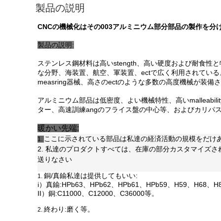
製品の説明
CNCの機械化はその003アルミニウム部分部品の製作を分
製品の説明:
ステンレス鋼材料は高いstength、高い硬度および耐食性と特色
な分野、海装置、航空、軍装置、ectで広く利用されてい
measring器械、高さのectのような多数の高度機械が装
アルミニウム部品は低密度、よい機械特性、高いmalleabil
ター、高速訓練angのフライス盤の中心等、およびカリパス
暖かい先端:
ここに示されている部品は私達の経済活動の規模をだけ
1.
2. 私達のプロダクトすべては、在庫の部分カスタマイズ
送りなさい
銅/真鍮私達は提供してもいい:
1.
i）真鍮:HPb63、HPb62、HPb61、HPb59、H59、H68、
II）銅:C11000、C12000、C36000等。
終わり:磨く等。
2.