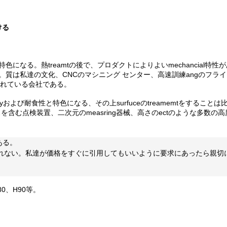
ける
になる。熱treamtの後で、プロダクトによりよいmechancial特性が
る。質は私達の文化、CNCのマシニング センター、高速訓練angのフ
備されている会社である。
ityおよび耐食性と特色になる、その上surfuceのtreamemtをする
を含む点検装置、二次元のmeasring器械、高さのectのような多数
ある。
されない。私達が価格をすぐに引用してもいいように要求にあったら親
H80、H90等。