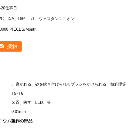
5-20仕事日
L/C、D/A、D/P、T/T、ウェスタンユニオン
0000 PIECES/Month
接触
、磨かれる、砂を吹き付けられるブラシをかけられる、熱処理等
T5~T6
装置、医学、LED、等
0.01mm
ニウム製作の部品