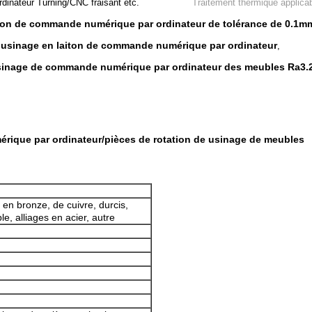
inateur Turning/CNC fraisant etc.
Traitement thermique applicab
iton de commande numérique par ordinateur de tolérance de 0.1m
e usinage en laiton de commande numérique par ordinateur
,
usinage de commande numérique par ordinateur des meubles Ra3.
érique par ordinateur/pièces de rotation de usinage de meubles
 en bronze, de cuivre, durcis,
e, alliages en acier, autre