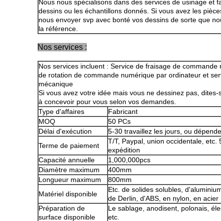
Nous nous spécialisons dans des services de usinage et fa
dessins ou les échantillons donnés. Si vous avez les pièce
nous envoyer svp avec bonté vos dessins de sorte que nou
la référence.
Nos services :
Nos services incluent : Service de fraisage de commande 
de rotation de commande numérique par ordinateur et servi
mécanique
Si vous avez votre idée mais vous ne dessinez pas, dite
à concevoir pour vous selon vos demandes.
Type d'affaires
Fabricant
MOQ
50 PCs
Délai d'exécution
5-30 travaillez les jours, ou dépende
T/T, Paypal, union occidentale, etc
Terme de paiement
expédition
Capacité annuelle
1,000,000pcs
Diamètre maximum
400mm
Longueur maximum
800mm
Etc. de solides solubles, d'aluminium,
Matériel disponible
de Derlin, d'ABS, en nylon, en acier
Préparation de
Le sablage, anodisent, polonais, él
surface disponible
etc.