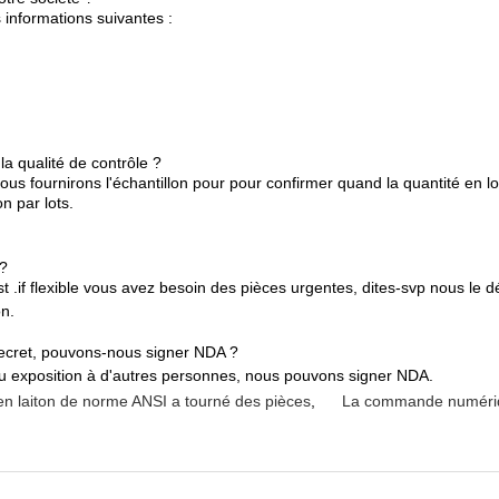
 informations suivantes :
la qualité de contrôle ?
nous fournirons l'échantillon pour pour confirmer quand la quantité en 
n par lots.
 ?
 .if flexible vous avez besoin des pièces urgentes, dites-svp nous le d
on.
secret, pouvons-nous signer NDA ?
ou exposition à d'autres personnes, nous pouvons signer NDA.
n laiton de norme ANSI a tourné des pièces
,
La commande numériqu