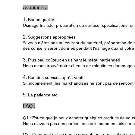
Avantages :
1.
Bonne qualité
Usinage Include, préparation de surface, spécifications, em
2.
Suggestions appropriées
Si vous n'êtes pas au courant du matériel, préparation de 
des conseils seront donnés pendant l'usinage quand votre c
3.
Plus peu coûteux en usinant le métal hardended
Nous avons trouvé notre chemin de ralentir les dommages d
4.
Bon des services après-vente
Si, inopinément, les marchandises ne sont pas de rencontr
5.
La patience etc.
FAQ :
Q1 : Est-ce que je peux acheter quelques produits de vous
Nous n'avons pas des parties en stock, sommes faits sur c
Q2 : Comment est-ce que je peux obtenir une citation de v