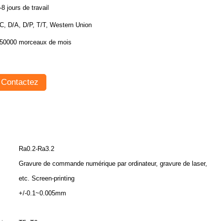
-8 jours de travail
C, D/A, D/P, T/T, Western Union
50000 morceaux de mois
Contactez
Ra0.2-Ra3.2
Gravure de commande numérique par ordinateur, gravure de laser,
etc. Screen-printing
+/-0.1~0.005mm