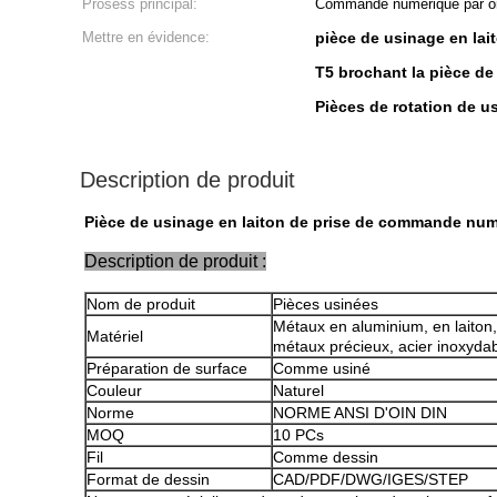
Prosess principal:
Commande numérique par ord
Mettre en évidence:
pièce de usinage en la
T5 brochant la pièce d
Pièces de rotation de 
Description de produit
Pièce de usinage en laiton de prise de commande num
Description de produit :
Nom de produit
Pièces usinées
Métaux en aluminium, en laiton,
Matériel
métaux précieux, acier inoxydabl
Préparation de surface
Comme usiné
Couleur
Naturel
Norme
NORME ANSI D'OIN DIN
MOQ
10 PCs
Fil
Comme dessin
Format de dessin
CAD/PDF/DWG/IGES/STEP