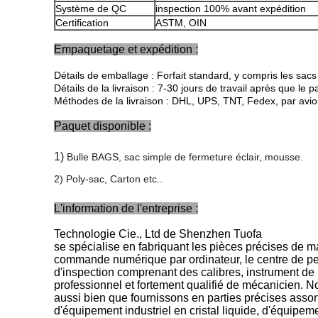
Système de QC
inspection 100% avant expédition
Certification
ASTM, OIN
Empaquetage et expédition :
Détails de emballage : Forfait standard, y compris les sacs 
Détails de la livraison : 7-30 jours de travail après que le p
Méthodes de la livraison : DHL, UPS, TNT, Fedex, par avi
Paquet disponible :
1)
Bulle
B
AGS, sac simple de fermeture éclair, mousse
.
2) Poly-sac,
C
arton etc.
.
L'information de l'entreprise :
Technologie Cie., Ltd de Shenzhen Tuofa
se spécialise en fabriquant les pièces précises de
commande numérique par ordinateur, le centre de per
d'inspection comprenant des calibres, instrument de
professionnel et fortement qualifié de mécanicien. No
aussi bien que fournissons en parties précises assor
d'équipement industriel en cristal liquide, d'équipem