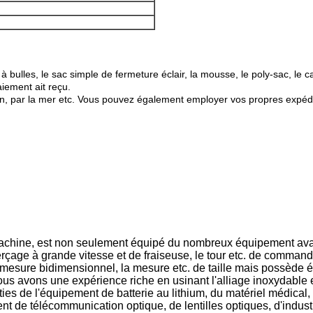
à bulles, le sac simple de fermeture éclair, la mousse, le poly-sac, le ca
aiement ait reçu.
on, par la mer etc. Vous pouvez également employer vos propres expédi
 machine, est non seulement équipé du nombreux équipement ava
çage à grande vitesse et de fraiseuse, le tour etc. de command
 mesure bidimensionnel, la mesure etc. de taille mais possède 
us avons une expérience riche en usinant l'alliage inoxydable et
ties de l'équipement de batterie au lithium, du matériel médica
ent de télécommunication optique, de lentilles optiques, d'indust