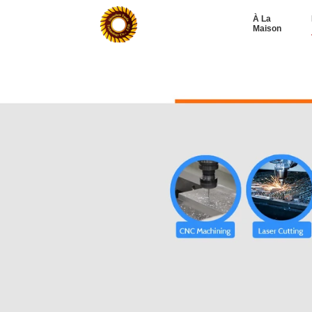
À La
Maison