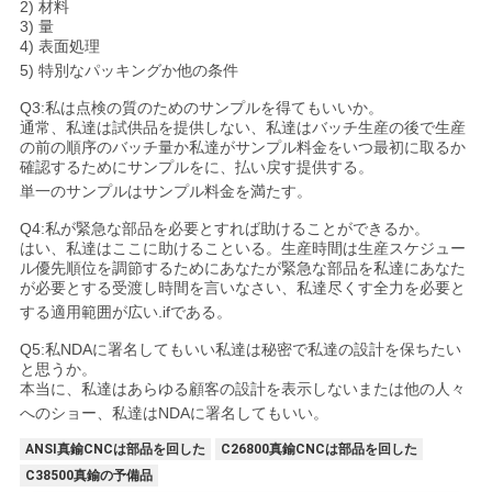
2) 材料
3) 量
4) 表面処理
5) 特別なパッキングか他の条件
Q3:私は点検の質のためのサンプルを得てもいいか。
通常、私達は試供品を提供しない、私達はバッチ生産の後で生産
の前の順序のバッチ量か私達がサンプル料金をいつ最初に取るか
確認するためにサンプルをに、払い戻す提供する。
単一のサンプルはサンプル料金を満たす。
Q4:私が緊急な部品を必要とすれば助けることができるか。
はい、私達はここに助けることいる。生産時間は生産スケジュー
ル優先順位を調節するためにあなたが緊急な部品を私達にあなた
が必要とする受渡し時間を言いなさい、私達尽くす全力を必要と
する適用範囲が広い.ifである。
Q5:私NDAに署名してもいい私達は秘密で私達の設計を保ちたい
と思うか。
本当に、私達はあらゆる顧客の設計を表示しないまたは他の人々
へのショー、私達はNDAに署名してもいい。
ANSI真鍮CNCは部品を回した
C26800真鍮CNCは部品を回した
C38500真鍮の予備品