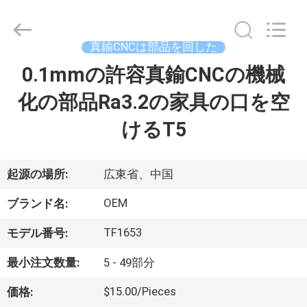
ヤ
ー.
Copyright
©
2021
真鍮CNCは部品を回した
-
2026
Shenzhen
0.1mmの許容真鍮CNCの機械
家
Tuofa
Technology
Co.,
化の部品Ra3.2の家具の口を空
へ
Ltd..
All
Rights
けるT5
Reserved.
製
品
起源の場所:
広東省、中国
OEM
ブランド名:
わ
TF1653
モデル番号:
た
最小注文数量:
5 - 49部分
し
$15.00/Pieces
価格: