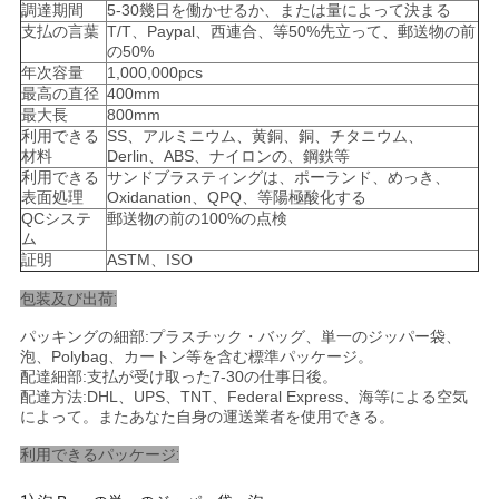
て
調達期間
5-30幾日を働かせるか、または量によって決まる
支払の言葉
T/T、Paypal、西連合、等50%先立って、郵送物の前
く
の50%
年次容量
1,000,000pcs
だ
最高の直径
400mm
最大長
800mm
さ
利用できる
SS、アルミニウム、黄銅、銅、チタニウム、
材料
Derlin、ABS、ナイロンの、鋼鉄等
い
利用できる
サンドブラスティングは、ポーランド、めっき、
表面処理
Oxidanation、QPQ、等陽極酸化する
QCシステ
郵送物の前の100%の点検
ム
サ
証明
ASTM、ISO
イ
包装及び出荷:
パッキングの細部:プラスチック・バッグ、単一のジッパー袋、
ト
泡、Polybag、カートン等を含む標準パッケージ。
配達細部:支払が受け取った7-30の仕事日後。
マ
配達方法:DHL、UPS、TNT、Federal Express、海等による空気
によって。またあなた自身の運送業者を使用できる。
ッ
利用できるパッケージ:
プ