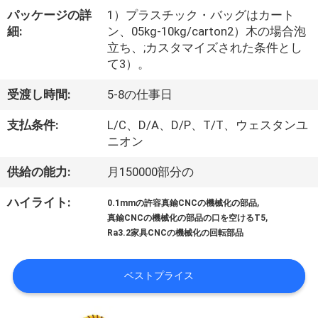
た
パッケージの詳
1）プラスチック・バッグはカート
ち
細:
ン、05kg-10kg/carton2）木の場合泡
立ち、;カスタマイズされた条件とし
に
て3）。
つ
受渡し時間:
5-8の仕事日
い
支払条件:
L/C、D/A、D/P、T/T、ウェスタンユ
て
ニオン
供給の能力:
月150000部分の
工
,
ハイライト:
0.1mmの許容真鍮CNCの機械化の部品
場
,
真鍮CNCの機械化の部品の口を空けるT5
Ra3.2家具CNCの機械化の回転部品
ツ
ア
ベストプライス
ー