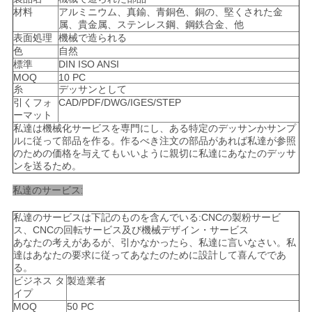
材料
アルミニウム、真鍮、青銅色、銅の、堅くされた金
属、貴金属、ステンレス鋼、鋼鉄合金、他
表面処理
機械で造られる
ニ
色
自然
標準
DIN ISO ANSI
ュ
MOQ
10 PC
糸
デッサンとして
ー
引くフォ
CAD/PDF/DWG/IGES/STEP
ーマット
ス
私達は機械化サービスを専門にし、ある特定のデッサンかサンプ
ルに従って部品を作る。作るべき注文の部品があれば私達が参照
のための価格を与えてもいいように親切に私達にあなたのデッサ
ンを送るため。
引
私達のサービス:
金
私達のサービスは下記のものを含んでいる:CNCの製粉サービ
を
ス、CNCの回転サービス及び機械デザイン・サービス
あなたの考えがあるが、引かなかったら、私達に言いなさい。私
求
達はあなたの要求に従ってあなたのために設計して喜んでであ
る。
ビジネス タ
製造業者
め
イプ
MOQ
50 PC