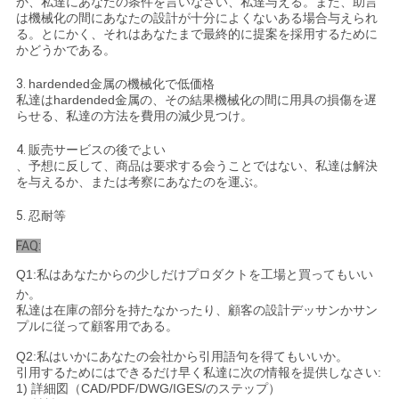
か、私達にあなたの条件を言いなさい、私達与える。また、助言
は機械化の間にあなたの設計が十分によくないある場合与えられ
る。とにかく、それはあなたまで最終的に提案を採用するために
かどうかである。
3.
hardended金属の機械化で低価格
私達はhardended金属の、その結果機械化の間に用具の損傷を遅
らせる、私達の方法を費用の減少見つけ。
4.
販売サービスの後でよい
、予想に反して、商品は要求する会うことではない、私達は解決
を与えるか、または考察にあなたのを運ぶ。
5.
忍耐等
FAQ:
Q1:私はあなたからの少しだけプロダクトを工場と買ってもいい
か。
私達は在庫の部分を持たなかったり、顧客の設計デッサンかサン
プルに従って顧客用である。
Q2:私はいかにあなたの会社から引用語句を得てもいいか。
引用するためにはできるだけ早く私達に次の情報を提供しなさい:
1) 詳細図（CAD/PDF/DWG/IGES/のステップ）