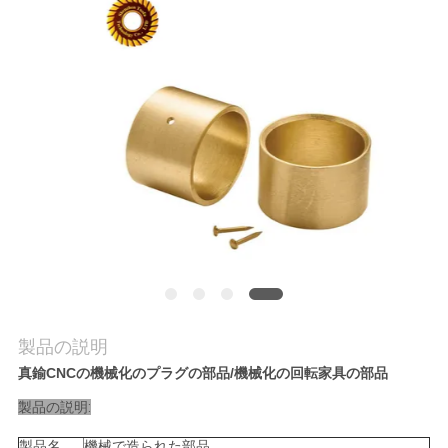
品
質
管
理
連
絡
く
製品の説明
だ
真鍮CNCの機械化のプラグの部品/機械化の回転家具の部品
さ
製品の説明:
い
製品名
機械で造られた部品