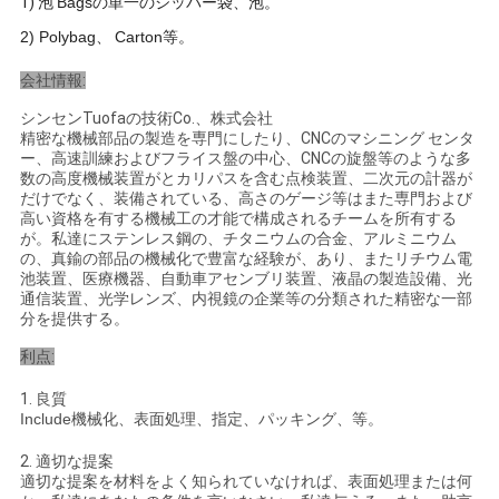
1)
泡
B
agsの単一のジッパー袋、泡
。
2) Polybag、
C
arton等
。
プ
会社情報:
ラ
シンセンTuofaの技術Co.、株式会社
精密な機械部品の製造を専門にしたり、CNCのマシニング センタ
イ
ー、高速訓練およびフライス盤の中心、CNCの旋盤等のような多
数の高度機械装置がとカリパスを含む点検装置、二次元の計器が
バ
だけでなく、装備されている、高さのゲージ等はまた専門および
高い資格を有する機械工の才能で構成されるチームを所有する
シ
が。私達にステンレス鋼の、チタニウムの合金、アルミニウム
の、真鍮の部品の機械化で豊富な経験が、あり、またリチウム電
ー
池装置、医療機器、自動車アセンブリ装置、液晶の製造設備、光
通信装置、光学レンズ、内視鏡の企業等の分類された精密な一部
分を提供する。
ポ
利点:
リ
1.
良質
シ
Include機械化、表面処理、指定、パッキング、等。
ー
2.
適切な提案
適切な提案を材料をよく知られていなければ、表面処理または何