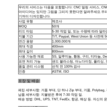
우리의 서비스는 다음을 포함합니다: CNC 밀링 서비스, CN
아이디어는 있지만 그림을 그리지 못한다면 알려주세요.우리
기꺼이 디자인합니다.
사업 유형
제조사
MOQ
50개
리드 타임
5-30 작업 일, 또는 수량에 따라 달
지불 기간
T/T, Paypal, West Union 등 사전에
연간 용량
1,000,000개
최대 직경
400mm
최대 길이
800mm
사용 가능한 재료
SS, 알루미늄, 황동, 구리, 티타늄, Der
표면 처리 가능
샌드 블라스팅, 아노다이징, 폴리싱, 도
품질 관리 시스템
선적 전 100% 검사
인증
ASTM, ISO
포장 및 배송:
패킹 세부사항: 거품 부대, 단 하나 Zip 부대, 거품, Polyba
납품 세부사항: 지불받은 후에 7-30 작업 일.
배송 방법: DHL, UPS, TNT, FedEx, 항공, 해상 등. 