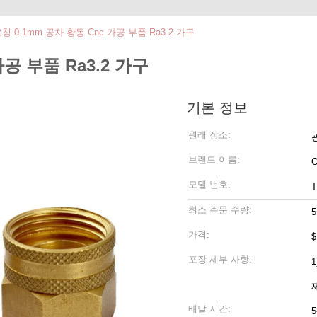
로칭 0.1mm 공차 황동 Cnc 가공 부품 Ra3.2 가구
가공 부품 Ra3.2 가구
기본 정보
원래 장소:
브랜드 이름:
모델 번호:
T
최소 주문 수량:
5
가격:
$
포장 세부 사항:
1
배달 시간: