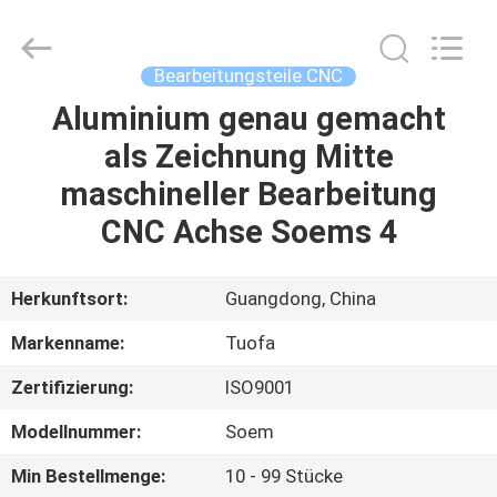
Tuofa
Technology
Co.,
Ltd..
All
Bearbeitungsteile CNC
Rights
Reserved.
Aluminium genau gemacht
ZU
als Zeichnung Mitte
HAUSE
maschineller Bearbeitung
PRODUKTE
CNC Achse Soems 4
ÜBER
Herkunftsort:
Guangdong, China
UNS
Markenname:
Tuofa
Zertifizierung:
ISO9001
WERKSBESICHTIGUNG
Modellnummer:
Soem
QUALITÄTSKONTROLLE
Min Bestellmenge:
10 - 99 Stücke