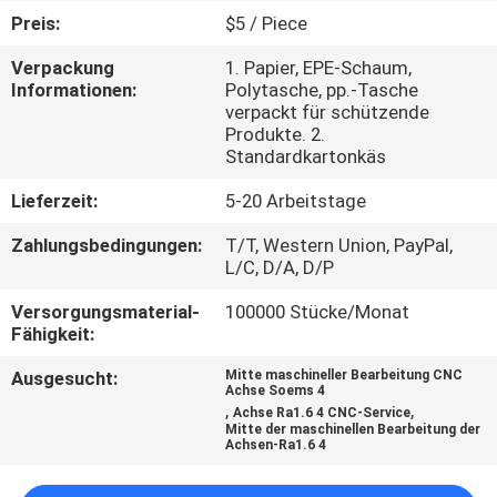
Preis:
$5 / Piece
KONTAKT
Verpackung
1. Papier, EPE-Schaum,
MIT
Informationen:
Polytasche, pp.-Tasche
verpackt für schützende
UNS
Produkte. 2.
Standardkartonkäs
NEUIGKEITEN
Lieferzeit:
5-20 Arbeitstage
Zahlungsbedingungen:
T/T, Western Union, PayPal,
BITTE
L/C, D/A, D/P
UM
Versorgungsmaterial-
100000 Stücke/Monat
Fähigkeit:
EIN
ANGEBOT
Ausgesucht:
Mitte maschineller Bearbeitung CNC
Achse Soems 4
,
,
Achse Ra1.6 4 CNC-Service
Mitte der maschinellen Bearbeitung der
SITEMAP
Achsen-Ra1.6 4