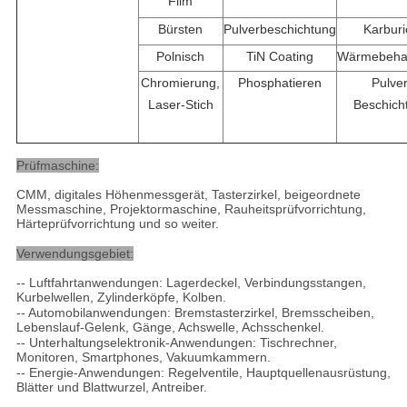
Film
Bürsten
Pulverbeschichtung
Karburi
Polnisch
TiN Coating
Wärmebeha
Chromierung,
Phosphatieren
Pulver
Laser-Stich
Beschich
Prüfmaschine
:
CMM, digitales Höhenmessgerät, Tasterzirkel, beigeordnete
Messmaschine, Projektormaschine, Rauheitsprüfvorrichtung,
Härteprüfvorrichtung und so weiter.
Verwendungsgebiet:
-- Luftfahrtanwendungen: Lagerdeckel, Verbindungsstangen,
Kurbelwellen, Zylinderköpfe, Kolben.
-- Automobilanwendungen: Bremstasterzirkel, Bremsscheiben,
Lebenslauf-Gelenk, Gänge, Achswelle, Achsschenkel.
-- Unterhaltungselektronik-Anwendungen: Tischrechner,
Monitoren, Smartphones, Vakuumkammern.
-- Energie-Anwendungen: Regelventile, Hauptquellenausrüstung,
Blätter und Blattwurzel, Antreiber.