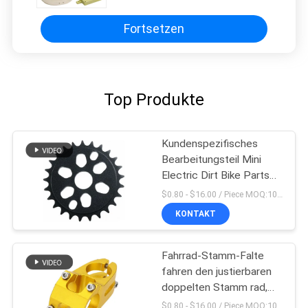
Fortsetzen
Top Produkte
Kundenspezifisches
Bearbeitungsteil Mini
Electric Dirt Bike Parts
Soem Cnc
$0.80 - $16.00 / Piece MOQ:10 Stücke
KONTAKT
Fahrrad-Stamm-Falte
fahren den justierbaren
doppelten Stamm rad,
der in China hergestellt
$0.80 - $16.00 / Piece MOQ:10 Stücke