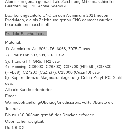
Aluminium genau gemacht als Zeichnung Mitte maschineller
Bearbeitung CNC Achse Soems 4
Bearbeitungsanteile CNC an den Aluminium-2021 neuen
Produkten, die als Zeichnung genau CNC gemacht wurden,
bearbeiteten maschinell
Produkt-Beschreibung:
Material:
1). Aluminium: Alu 6061-T6, 6063, 7075-T usw.
2). Edelstahl: 303,304,316L usw.
3). Titan: GT4, GR5, TR2 usw.
4). Messing: C36000 (C26800), C37700 (HPb59), C38500
(HPb58), C27200 (CuZn37), C28000 (CuZn40) usw.
5). Kupfer, Bronze, Magnesiumlegierung, Delrin, Acryl, PC, Stahl-
usw.
Alle als Kunde erforderten.
Ende:
Wärmebehandlung/Überzug/anodisieren,/Politur,/Bürste etc.
Toleranz:
Bis zu +/-0.005mm gemäß des Druckes erfordert.
Oberflächenrauigkeit:
Ra 1.6-3.2