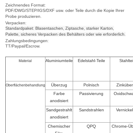
Zeichnendes Format:
PDF/DWG/STEP/IGS/DXF usw. oder Teile durch die Kopie Ihrer
Probe produzieren.
Verpacken:
Standardpaket: Blasentaschen, Ziptasche, starker Karton,
Palette, sicheres Verpacken des Behälters oder wie erforderlich.
Zahlungsbedingungen:
TT/Paypal/Escrow.
Aluminiumteile
Edelstahl-Teile
Stahlte
Material
Überzug
Polnisch
Zinkübe
Oberflächenbehandlung
Farbe
Passivierung
Oxidschw
anodisiert
Sandgestrahlt
Sandstrahlen
Vernicke
anodisiert
Chemischer
QPQ
Chrome-Üb