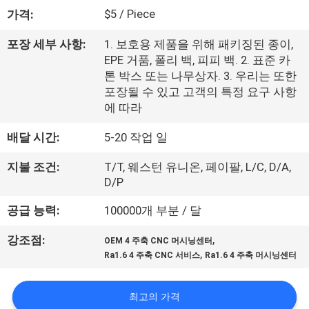
한
$5 / Piece
가격:
것
포장 세부 사항:
1. 보호용 제품을 위해 패키징된 종이,
EPE 거품, 폴리 백, 피피 백. 2. 표준 카
공
톤 박스 또는 나무상자. 3. 우리는 또한
포장될 수 있고 고객의 특정 요구 사항
장
에 따라
투
배달 시간:
5-20 작업 일
어
지불 조건:
T/T, 웨스턴 유니온, 페이팔, L/C, D/A,
D/P
품
공급 능력:
100000개 부분 / 달
질
,
강조점:
OEM 4 주축 CNC 머시닝센터
,
관
Ra1.6 4 주축 CNC 서비스
Ra1.6 4 주축 머시닝센터
리
최고의 가격