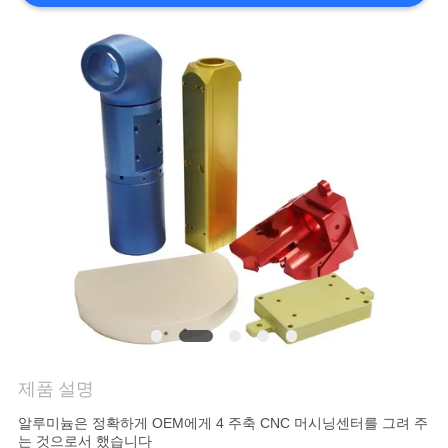
저
희
와
연
락
뉴
스
인
제품 설명
용
알루미늄은 정확하게 OEM에게 4 주축 CNC 머시닝센터를 그려 주
는 것으로서 했습니다