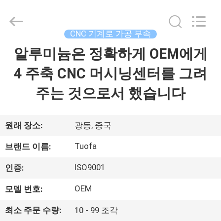
체.
Copyright
©
2021
-
CNC 기계로 가공 부속
2026
Shenzhen
Tuofa
알루미늄은 정확하게 OEM에게
집
Technology
Co.,
Ltd..
4 주축 CNC 머시닝센터를 그려
All
Rights
제
Reserved.
주는 것으로서 했습니다
품
원래 장소:
광동, 중국
우
Tuofa
브랜드 이름:
리
ISO9001
인증:
에
OEM
모델 번호:
관
최소 주문 수량:
10 - 99 조각