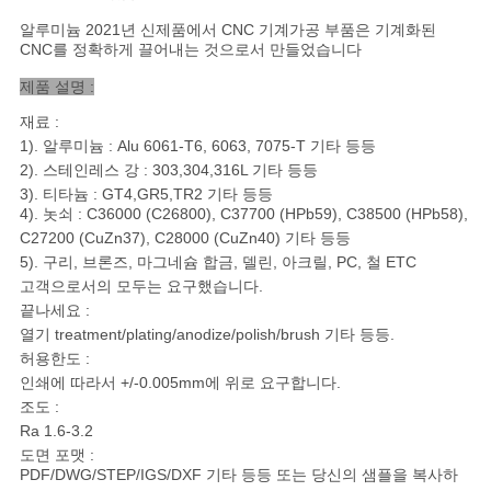
을
알루미늄 2021년 신제품에서 CNC 기계가공 부품은 기계화된
요
CNC를 정확하게 끌어내는 것으로서 만들었습니다
제품 설명 :
청
재료 :
하
1). 알루미늄 : Alu 6061-T6, 6063, 7075-T 기타 등등
2). 스테인레스 강 : 303,304,316L 기타 등등
십
3). 티타늄 : GT4,GR5,TR2 기타 등등
4). 놋쇠 : C36000 (C26800), C37700 (HPb59), C38500 (HPb58),
시
C27200 (CuZn37), C28000 (CuZn40) 기타 등등
5). 구리, 브론즈, 마그네슘 합금, 델린, 아크릴, PC, 철 ETC
오
고객으로서의 모두는 요구했습니다.
끝나세요 :
열기 treatment/plating/anodize/polish/brush 기타 등등.
사
허용한도 :
인쇄에 따라서 +/-0.005mm에 위로 요구합니다.
이
조도 :
Ra 1.6-3.2
트
도면 포맷 :
PDF/DWG/STEP/IGS/DXF 기타 등등 또는 당신의 샘플을 복사하
지