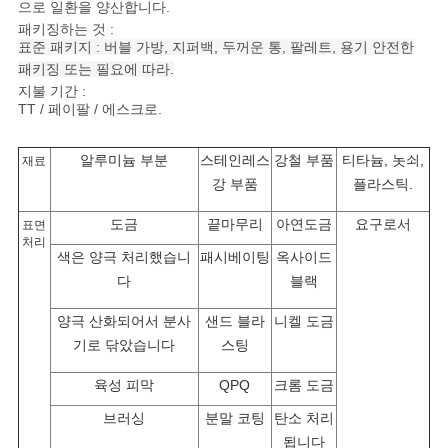
으로 일환을 양산합니다.
도
패키징하는 것 :
표준 패키지 : 버블 가방, 지퍼백, 두꺼운 통, 팔레트, 용기 안전한
패키징 또는 필요에 따라.
지불 기간 :
개
TT / 페이팔 / 에스크로.
인
알루미늄 부분
스테인레스
강철 부품
티타늄, 놋쇠,
재료
정
강 부품
플라스틱.
보
도금
끝마무리
아연도금
요구로서
표면
처리
보
색은 양극 처리했습니
패시베이팅
옥사이드
다
블랙
호
양극 산화되어서 분사
샌드 블라
니켈 도금
정
기로 닦았습니다
스팅
책
육성 피막
QPQ
크롬 도금
브러싱
분말 코팅
탄소 처리
됩니다