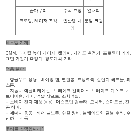
끝마무리
주석 코팅
열처리
크로밍, 레이저 조각
인산염 처
분말 코팅
리
테스팅 기계
:
CMM, 디지털 높이 게이지, 캘리퍼, 자리표 측정기, 프로젝터 기계,
표면 거칠기 측정기, 경도계와 기타.
적용 분야 :
-- 항공우주 응용 : 베어링 캡, 연결봉, 크랭크축, 실린더 헤드들, 피
스톤.
-- 자동차 애플리케이션 : 브레이크 캘리퍼스, 브레이크 디스크, 시
브이이음, 기어, 액슬 샤프트, 조향너클.
-- 소비자 전자 제품 응용 : 데스크탑 컴퓨터, 모니터, 스마트폰, 진
공 챔버.
-- 에너지 응용 : 제어 밸브류, 수원 장비, 블레이드와 칼날 뿌리, 추
진하는 것들.
우리를 선택합니까?