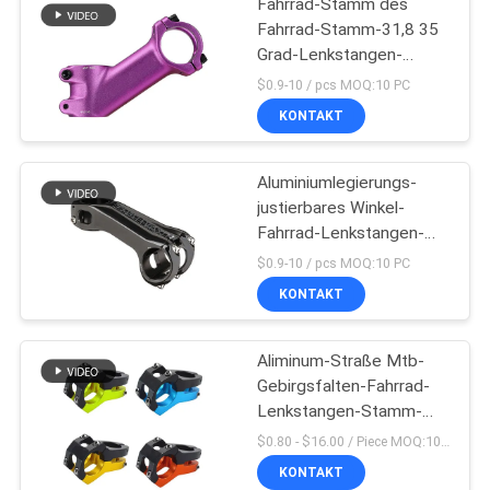
Fahrrad-Stamm des
Fahrrad-Stamm-31,8 35
Grad-Lenkstangen-
Aufbruch-Ergänzung
$0.9-10 / pcs MOQ:10 PC
KONTAKT
Aluminiumlegierungs-
justierbares Winkel-
Fahrrad-Lenkstangen-
Stamm-Fahrrad-
$0.9-10 / pcs MOQ:10 PC
Radfahrenteile
KONTAKT
Aliminum-Straße Mtb-
Gebirgsfalten-Fahrrad-
Lenkstangen-Stamm-
Aluminium -10
$0.80 - $16.00 / Piece MOQ:10 Stücke
KONTAKT