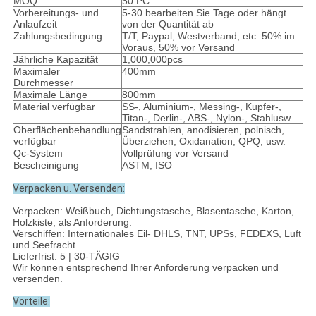
MOQ
50 PC
Vorbereitungs- und
5-30 bearbeiten Sie Tage oder hängt
Anlaufzeit
von der Quantität ab
Zahlungsbedingung
T/T, Paypal, Westverband, etc. 50% im
Voraus, 50% vor Versand
Jährliche Kapazität
1,000,000pcs
Maximaler
400mm
Durchmesser
Maximale Länge
800mm
Material verfügbar
SS-, Aluminium-, Messing-, Kupfer-,
Titan-, Derlin-, ABS-, Nylon-, Stahlusw.
Oberflächenbehandlung
Sandstrahlen, anodisieren, polnisch,
verfügbar
Überziehen, Oxidanation, QPQ, usw.
Qc-System
Vollprüfung vor Versand
Bescheinigung
ASTM, ISO
Verpacken u. Versenden:
Verpacken: Weißbuch, Dichtungstasche, Blasentasche, Karton,
Holzkiste, als Anforderung.
Verschiffen: Internationales Eil- DHLS, TNT, UPSs, FEDEXS, Luft
und Seefracht.
Lieferfrist: 5 | 30-TÄGIG
Wir können entsprechend Ihrer Anforderung verpacken und
versenden.
Vorteile: