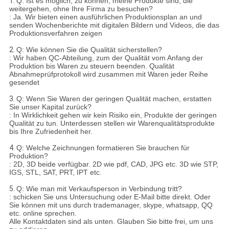
1.
Q: Ist es möglich, zu können, meine Produkte sind, die
weitergehen, ohne Ihre Firma zu besuchen?
: Ja. Wir bieten einen ausführlichen Produktionsplan an und
senden Wochenberichte mit digitalen Bildern und Videos, die das
Produktionsverfahren zeigen
2.
Q: Wie können Sie die Qualität sicherstellen?
: Wir haben QC-Abteilung, zum der Qualität vom Anfang der
Produktion bis Waren zu steuern beenden. Qualität
Abnahmeprüfprotokoll wird zusammen mit Waren jeder Reihe
gesendet
3.
Q: Wenn Sie Waren der geringen Qualität machen, erstatten
Sie unser Kapital zurück?
: In Wirklichkeit gehen wir kein Risiko ein, Produkte der geringen
Qualität zu tun. Unterdessen stellen wir Warenqualitätsprodukte
bis Ihre Zufriedenheit her.
4.
Q: Welche Zeichnungen formatieren Sie brauchen für
Produktion?
: 2D, 3D beide verfügbar. 2D wie pdf, CAD, JPG etc. 3D wie STP,
IGS, STL, SAT, PRT, IPT etc.
5.
Q: Wie man mit Verkaufsperson in Verbindung tritt?
: schicken Sie uns Untersuchung oder E-Mail bitte direkt. Oder
Sie können mit uns durch trademanager, skype, whatsapp, QQ
etc. online sprechen.
Alle Kontaktdaten sind als unten. Glauben Sie bitte frei, um uns