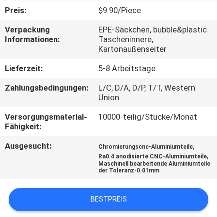
Preis:
$9.90/Piece
KONTAKT
Verpackung
EPE-Säckchen, bubble&plastic
MIT
Informationen:
Tascheninnere,
Kartonaußenseiter
UNS
Lieferzeit:
5-8 Arbeitstage
NEUIGKEITEN
Zahlungsbedingungen:
L/C, D/A, D/P, T/T, Western
Union
BITTE
Versorgungsmaterial-
10000-teilig/Stücke/Monat
Fähigkeit:
UM
Ausgesucht:
,
EIN
Chromierungscnc-Aluminiumteile
,
Ra0.4 anodisierte CNC-Aluminiumteile
ANGEBOT
Maschinell bearbeitende Aluminiumteile
der Toleranz-0.01mm
SITEMAP
BESTPREIS