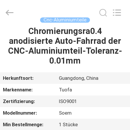
Tuofa
Technology
Co.,
Ltd..
All
Cnc-Aluminiumteile
Rights
Reserved.
Chromierungsra0.4
ZU
anodisierte Auto-Fahrrad der
HAUSE
CNC-Aluminiumteil-Toleranz-
PRODUKTE
0.01mm
ÜBER
Herkunftsort:
Guangdong, China
UNS
Markenname:
Tuofa
Zertifizierung:
ISO9001
WERKSBESICHTIGUNG
Modellnummer:
Soem
QUALITÄTSKONTROLLE
Min Bestellmenge:
1 Stücke