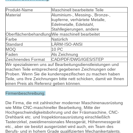
Produkt-Name
Maschinell bearbeitete Teile
Material
Aluminium-, Messing-, Bronze-,
kupferne, verhärtete Metalle,
Edelmetalle, Edelstahl,
Stahllegierungen, andere
Oberflächenbehandlung
Wie maschinell bearbeitet
Farbe
Natürlich
Standard
LÄRM-ISO-ANSI
MOQ
10 PC
Faden
Als Zeichnung
Zeichnendes Format
CAD/PDF/DWG/IGES/STEP
Wir spezialisieren uns auf Bearbeitungsdienstleistungen und
machen Teile entsprechend gegebenen Zeichnungen oder
Proben. Wenn Sie die kundenspezifischen zu machen haben
Teile, uns Ihre Zeichnungen bitte nett schicken, damit wir Ihnen
einen Preis als Referenz geben können.
Firmenbeschreibung:
Die Firma, die mit zahlreicher moderner Maschinenausrüstung
wie Mitte CNC-maschineller Bearbeitung, Mitte der
Hochgeschwindigkeitsbohrung und der Fräsmaschine, CNC-
Drehbank etc. und Inspektionsausrüstung einschließlich
Tasterzirkel, zweidimensionales Messgerät, Höhenmessgerät
etc., aber sie besitzt ausgerüstet wird auch, ein Team des
Berufs- und in hohem Grade qualifizierten Mechanikertalents.