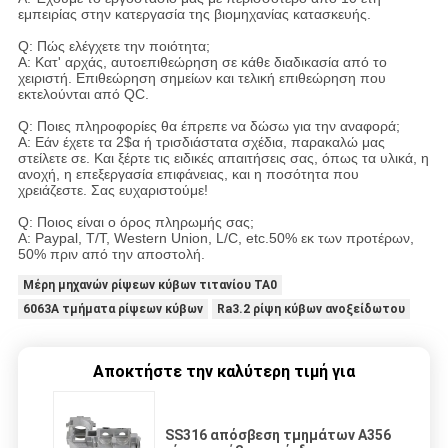
εμπειρίας στην κατεργασία της βιομηχανίας κατασκευής.
Q: Πώς ελέγχετε την ποιότητα;
Α: Κατ' αρχάς, αυτοεπιθεώρηση σε κάθε διαδικασία από το
χειριστή. Επιθεώρηση σημείων και τελική επιθεώρηση που
εκτελούνται από QC.
Q: Ποιες πληροφορίες θα έπρεπε να δώσω για την αναφορά;
Α: Εάν έχετε τα 2$α ή τρισδιάστατα σχέδια, παρακαλώ μας
στείλετε σε. Και ξέρτε τις ειδικές απαιτήσεις σας, όπως τα υλικά, η
ανοχή, η επεξεργασία επιφάνειας, και η ποσότητα που
χρειάζεστε. Σας ευχαριστούμε!
Q: Ποιος είναι ο όρος πληρωμής σας;
Α: Paypal, T/T, Western Union, L/C, etc.50% εκ των προτέρων,
50% πριν από την αποστολή.
Μέρη μηχανών ρίψεων κύβων τιτανίου TA0
6063A τμήματα ρίψεων κύβων
Ra3.2 ρίψη κύβων ανοξείδωτου
Αποκτήστε την καλύτερη τιμή για
SS316 απόσβεση τμημάτων A356