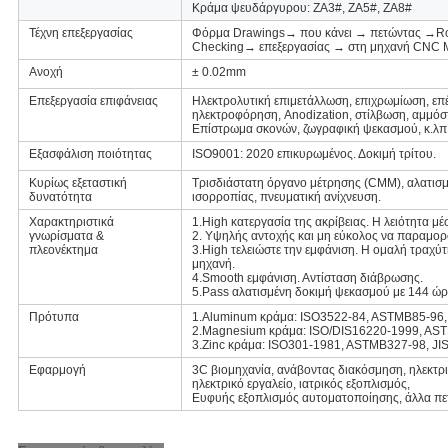
Κράμα ψευδάργυρου: ZA3#, ZA5#, ZA8#
Τέχνη επεξεργασίας
Φόρμα Drawings→ που κάνει → πετώντας →Rou
Checking→ επεξεργασίας → στη μηχανή CNC 
Ανοχή
± 0.02mm
Επεξεργασία επιφάνειας
Ηλεκτρολυτική επιμετάλλωση, επιχρωμίωση, επ
ηλεκτροφόρηση, Anodization, στίλβωση, αμμόσ
Επίστρωμα σκονών, ζωγραφική ψεκασμού, κ.λπ
Εξασφάλιση ποιότητας
ISO9001: 2020 επικυρωμένος. Δοκιμή τρίτου.
Κυρίως εξεταστική
Τρισδιάστατη όργανο μέτρησης (CMM), αλατισμ
δυνατότητα
ισορροπίας, πνευματική ανίχνευση.
Χαρακτηριστικά
1.High κατεργασία της ακρίβειας. Η λειότητα μ
γνωρίσματα &
2. Υψηλής αντοχής και μη εύκολος να παραμορφ
πλεονέκτημα
3.High τελειώστε την εμφάνιση. Η ομαλή τραχύτ
μηχανή.
4.Smooth εμφάνιση. Αντίσταση διάβρωσης.
5.Pass αλατισμένη δοκιμή ψεκασμού με 144 ώρ
Πρότυπα
1.Aluminum κράμα: ISO3522-84, ASTMB85-96,
2.Magnesium κράμα: ISO/DIS16220-1999, A
3.Zinc κράμα: ISO301-1981, ASTMB327-98, JI
Εφαρμογή
3C βιομηχανία, ανάβοντας διακόσμηση, ηλεκτρι
ηλεκτρικό εργαλείο, ιατρικός εξοπλισμός,
Ευφυής εξοπλισμός αυτοματοποίησης, άλλα πε