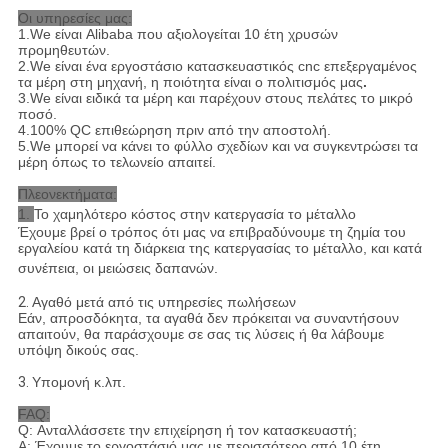
Οι υπηρεσίες μας:
1.We είναι Alibaba που αξιολογείται 10 έτη χρυσών
προμηθευτών.
2.We είναι ένα εργοστάσιο κατασκευαστικός cnc επεξεργαμένος
τα μέρη στη μηχανή, η ποιότητα είναι ο πολιτισμός μας
.
3.We είναι ειδικά τα μέρη και παρέχουν στους πελάτες το μικρό
ποσό.
4.100% QC επιθεώρηση πριν από την αποστολή.
5.We μπορεί να κάνει το φύλλο σχεδίων και να συγκεντρώσει τα
μέρη όπως το τελωνείο απαιτεί.
Πλεονεκτήματα:
1.
Το χαμηλότερο κόστος στην κατεργασία το μέταλλο
Έχουμε βρεί ο τρόπος ότι μας να επιβραδύνουμε τη ζημία του
εργαλείου κατά τη διάρκεια της κατεργασίας το μέταλλο, και κατά
συνέπεια, οι μειώσεις δαπανών.
2.
Αγαθό μετά από τις υπηρεσίες πωλήσεων
Εάν, απροσδόκητα, τα αγαθά δεν πρόκειται να συναντήσουν
απαιτούν, θα παράσχουμε σε σας τις λύσεις ή θα λάβουμε
υπόψη δικούς σας.
3.
Υπομονή κ.λπ.
FAQ:
Q: Ανταλλάσσετε την επιχείρηση ή τον κατασκευαστή;
Α: Έχουμε το εργοστάσιό μας με περισσότερο από 10 έτη