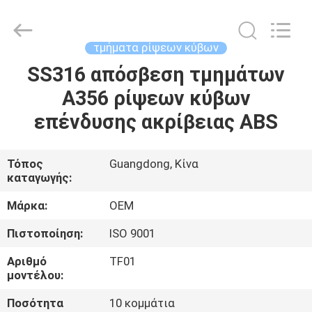
-
2026
Shenzhen
Tuofa
Technology
τμήματα ρίψεων κύβων
Co.,
Ltd..
All
SS316 απόσβεση τμημάτων
ΣΠΊΤΙ
Rights
Reserved.
A356 ρίψεων κύβων
ΠΡΟΪΌΝΤΑ
επένδυσης ακρίβειας ABS
ΣΧΕΤΙΚΆ
Τόπος
Guangdong, Κίνα
καταγωγής:
ΜΕ
ΕΜΆΣ
Μάρκα:
OEM
Πιστοποίηση:
ISO 9001
ΕΠΙΣΚΈΨΕΙΣ
Αριθμό
TF01
ΣΤΟ
μοντέλου:
ΕΡΓΟΣΤΆΣΙΟ
Ποσότητα
10 κομμάτια