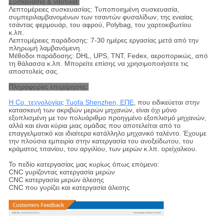
Συσκευασία & ναυτιλία:
Λεπτομέρειες συσκευασίας: Τυποποιημένη συσκευασία,
συμπεριλαμβανομένων των τσαντών φυσαλίδων, της ενιαίας
τσάντας φερμουάρ, του αφρού, Polybag, του χαρτοκιβωτίου
κ.λπ.
Λεπτομέρειες παράδοσης: 7-30 ημέρες εργασίας μετά από την
πληρωμή λαμβανόμενη.
Μέθοδοι παράδοσης: DHL, UPS, TNT, Fedex, αεροπορικώς, από
τη θάλασσα κ.λπ. Μπορείτε επίσης να χρησιμοποιήσετε τις
αποστολείς σας.
Πληροφορίες επιχείρησης:
Η Co. τεχνολογίας Tuofa Shenzhen, ΕΠΕ
, που ειδικεύεται στην
κατασκευή των ακριβών μερών μηχανών, είναι όχι μόνο
εξοπλισμένη με τον πολυάριθμο προηγμένο εξοπλισμό μηχανών,
αλλά και είναι κύρια μιας ομάδας που αποτελείται από το
επαγγελματικό και ιδιαίτερα κατάλληλο μηχανικό ταλέντο. Έχουμε
την πλούσια εμπειρία στην κατεργασία του ανοξείδωτου, του
κράματος τιτανίου, του αργιλίου, των μερών κ.λπ. ορείχαλκου.
Το πεδίο κατεργασίας μας κυρίως όπως επόμενο:
CNC γυρίζοντας κατεργασία μερών
CNC κατεργασία μερών άλεσης
CNC που γυρίζει και κατεργασία άλεσης