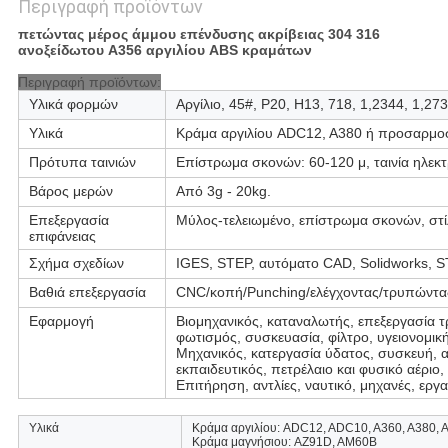
Περιγραφή προϊόντων
πετώντας μέρος άμμου επένδυσης ακρίβειας 304 316
ανοξείδωτου A356 αργιλίου ABS κραμάτων
Περιγραφή προϊόντων:
Υλικά φορμών
Αργίλιο, 45#, P20, H13, 718, 1,2344, 1,27
Υλικά
Κράμα αργιλίου ADC12, A380 ή προσαρμο
Πρότυπα ταινιών
Επίστρωμα σκονών: 60-120 μ, ταινία ηλεκ
Βάρος μερών
Από 3g - 20kg.
Επεξεργασία
Μύλος-τελειωμένο, επίστρωμα σκονών, στί
επιφάνειας
Σχήμα σχεδίων
IGES, STEP, αυτόματο CAD, Solidworks, S
Βαθιά επεξεργασία
CNC/κοπή/Punching/ελέγχοντας/τρυπώντας
Εφαρμογή
Βιομηχανικός, καταναλωτής, επεξεργασία 
φωτισμός, συσκευασία, φίλτρο, υγειονομική
Μηχανικός, κατεργασία ύδατος, συσκευή, 
εκπαιδευτικός, πετρέλαιο και φυσικό αέριο
Επιτήρηση, αντλίες, ναυτικό, μηχανές, εργα
Υλικά
Κράμα αργιλίου: ADC12, ADC10, A360, A380, 
Κράμα μαγνήσιου: AZ91D, AM60B