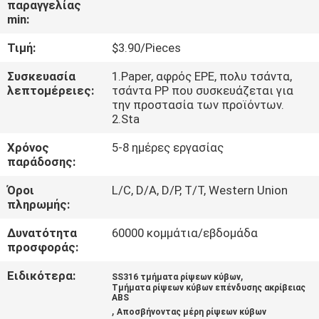
παραγγελίας
min:
ΈΛΕΓΧΟΣ
Τιμή:
$3.90/Pieces
ΠΟΙΌΤΗΤΑΣ
Συσκευασία
1.Paper, αφρός EPE, πολυ τσάντα,
λεπτομέρειες:
τσάντα PP που συσκευάζεται για
ΕΠΙΚΟΙΝΩΝΉΣΤΕ
την προστασία των προϊόντων.
2.Sta
ΜΑΖΊ
Χρόνος
5-8 ημέρες εργασίας
ΜΑΣ
παράδοσης:
Όροι
L/C, D/A, D/P, T/T, Western Union
ΕΙΔΉΣΕΙΣ
πληρωμής:
Δυνατότητα
60000 κομμάτια/εβδομάδα
ΖΗΤΉΣΤΕ
προσφοράς:
ΜΙΑ
Ειδικότερα:
,
SS316 τμήματα ρίψεων κύβων
ΠΡΟΣΦΟΡΆ
Τμήματα ρίψεων κύβων επένδυσης ακρίβειας
ABS
,
Αποσβήνοντας μέρη ρίψεων κύβων