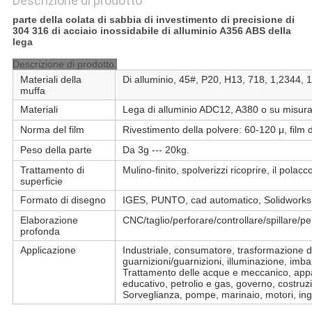
Descrizione di prodotto
parte della colata di sabbia di investimento di precisione di
304 316 di acciaio inossidabile di alluminio A356 ABS della
lega
Descrizione di prodotto:
Materiali della
Di alluminio, 45#, P20, H13, 718, 1,2344, 
muffa
Materiali
Lega di alluminio ADC12, A380 o su misura
Norma del film
Rivestimento della polvere: 60-120 μ, film di
Peso della parte
Da 3g --- 20kg.
Trattamento di
Mulino-finito, spolverizzi ricoprire, il polac
superficie
Formato di disegno
IGES, PUNTO, cad automatico, Solidworks
Elaborazione
CNC/taglio/perforare/controllare/spillare/pe
profonda
Applicazione
Industriale, consumatore, trasformazione de
guarnizioni/guarnizioni, illuminazione, imbal
Trattamento delle acque e meccanico, appar
educativo, petrolio e gas, governo, costruzi
Sorveglianza, pompe, marinaio, motori, ingr