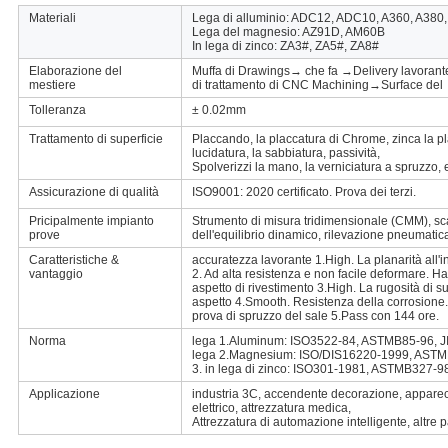
Materiali
Lega di alluminio: ADC12, ADC10, A360, A380,
Lega del magnesio: AZ91D, AM60B
In lega di zinco: ZA3#, ZA5#, ZA8#
Elaborazione del
Muffa di Drawings→ che fa →Delivery lavorant
mestiere
di trattamento di CNC Machining→Surface de
Tolleranza
± 0.02mm
Trattamento di superficie
Placcando, la placcatura di Chrome, zinca la plac
lucidatura, la sabbiatura, passività,
Spolverizzi la mano, la verniciatura a spruzzo, 
Assicurazione di qualità
ISO9001: 2020 certificato. Prova dei terzi.
Pricipalmente impianto
Strumento di misura tridimensionale (CMM), scat
prove
dell'equilibrio dinamico, rilevazione pneumatic
Caratteristiche &
accuratezza lavorante 1.High. La planarità all'
vantaggio
2. Ad alta resistenza e non facile deformare. Ha
aspetto di rivestimento 3.High. La rugosità di 
aspetto 4.Smooth. Resistenza della corrosione.
prova di spruzzo del sale 5.Pass con 144 ore.
Norma
lega 1.Aluminum: ISO3522-84, ASTMB85-96, 
lega 2.Magnesium: ISO/DIS16220-1999, AST
3. in lega di zinco: ISO301-1981, ASTMB327-
Applicazione
industria 3C, accendente decorazione, apparecchi
elettrico, attrezzatura medica,
Attrezzatura di automazione intelligente, altre p