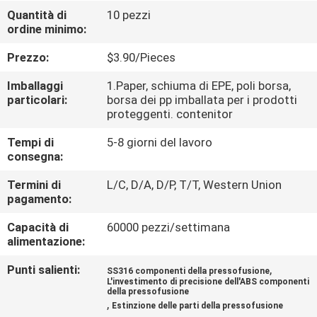
Quantità di
10 pezzi
ordine minimo:
CONTROLLO
DELLA
Prezzo:
$3.90/Pieces
QUALITÀ
Imballaggi
1.Paper, schiuma di EPE, poli borsa,
particolari:
borsa dei pp imballata per i prodotti
proteggenti. contenitor
CONTATTACI
Tempi di
5-8 giorni del lavoro
consegna:
NOTIZIE
Termini di
L/C, D/A, D/P, T/T, Western Union
pagamento:
CHIEDI
Capacità di
60000 pezzi/settimana
UN
alimentazione:
PREVENTIVO
Punti salienti:
,
SS316 componenti della pressofusione
L'investimento di precisione dell'ABS componenti
della pressofusione
,
MAPPA
Estinzione delle parti della pressofusione