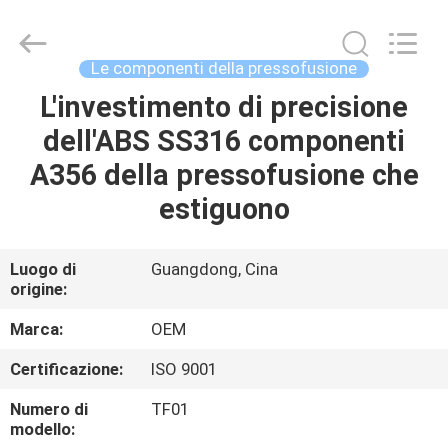
2026
Shenzhen
Tuofa
Technology
Co.,
Le componenti della pressofusione
Ltd..
All
Rights
L'investimento di precisione
CASA.
Reserved.
dell'ABS SS316 componenti
PRODOTTI
A356 della pressofusione che
estiguono
SU
DI
Luogo di
Guangdong, Cina
origine:
NOI
Marca:
OEM
VISITA
Certificazione:
ISO 9001
ALLA
Numero di
TF01
FABBRICA
modello: