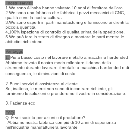
I nostri servizi:
1.We sono Alibaba hanno valutato 10 anni di fornitore dell'oro.
2.We sono una fabbrica che fabbrica i pezzi meccanici di CNC,
qualità sono la nostra cultura
.
3.We sono esperti in parti manutacturing e forniscono ai clienti la
piccola quantità.
4,100% ispezione di controllo di qualità prima della spedizione.
5.We può fare lo strato di disegno e montare le parti mentre le
abitudini richiedono.
Vantaggi:
1.
Più a basso costo nel lavorare metallo a macchina hardended
Abbiamo trovato il nostro modo rallentare il danno dello
strumento durante lavorare il metallo a macchina hardended e di
conseguenza, le diminuzioni di costo.
2.
Buoni servizi di assistenza al cliente
Se, inatteso, le merci non sono di incontrare richiede, gli
forniremo le soluzioni o prenderemo il vostro in considerazione.
3.
Pazienza ecc
FAQ:
Q: È voi società per azioni o il produttore?
: Abbiamo nostra fabbrica con più di 10 anni di esperienza
nell'industria manufatturiera lavorante.