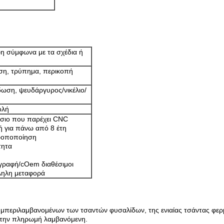
ρη σύμφωνα με τα σχέδια ή
νση, τρύπημα, περικοπή
ωση, ψευδάργυρος/νικέλιο/
ολή
τάσιο που παρέχει CNC
ή για πάνω από 8 έτη
τροποποίηση
τητα
γραφή/cOem διαθέσιμοι
ληλη μεταφορά
μπεριλαμβανομένων των τσαντών φυσαλίδων, της ενιαίας τσάντας φερμ
 την πληρωμή λαμβανόμενη.