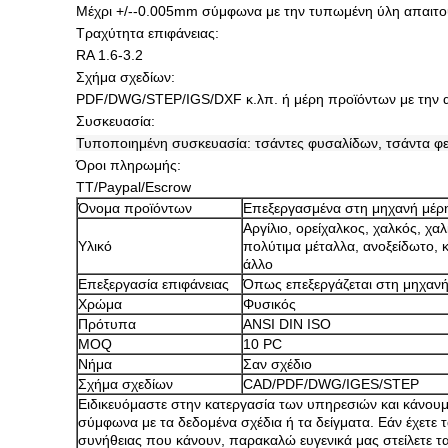
Μέχρι +/--0.005mm σύμφωνα με την τυπωμένη ύλη απαιτο
Τραχύτητα επιφάνειας:
RA 1.6-3.2
Σχήμα σχεδίων:
PDF/DWG/STEP/IGS/DXF κ.λπ. ή μέρη προϊόντων με την αν
Συσκευασία:
Τυποποιημένη συσκευασία: τσάντες φυσαλίδων, τσάντα φε
Όροι πληρωμής:
TT/Paypal/Escrow
Όνομα προϊόντων
Επεξεργασμένα στη μηχανή μέρ
Αργίλιο, ορείχαλκος, χαλκός, χαλ
Υλικό
πολύτιμα μέταλλα, ανοξείδωτο, 
άλλο
Επεξεργασία επιφάνειας
Όπως επεξεργάζεται στη μηχαν
Χρώμα
Φυσικός
Πρότυπα
ANSI DIN ISO
MOQ
10 PC
Νήμα
Σαν σχέδιο
Σχήμα σχεδίων
CAD/PDF/DWG/IGES/STEP
Ειδικευόμαστε στην κατεργασία των υπηρεσιών και κάνουμ
σύμφωνα με τα δεδομένα σχέδια ή τα δείγματα. Εάν έχετε 
συνήθειας που κάνουν, παρακαλώ ευγενικά μας στείλετε τα