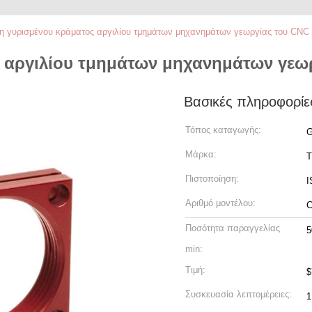
 γυρισμένου κράματος αργιλίου τμημάτων μηχανημάτων γεωργίας του CNC
 αργιλίου τμημάτων μηχανημάτων γεωρ
Βασικές πληροφορίε
Τόπος καταγωγής:
G
Μάρκα:
T
Πιστοποίηση:
I
Αριθμό μοντέλου:
Ποσότητα παραγγελίας
5
min:
Τιμή:
$
Συσκευασία λεπτομέρειες:
1