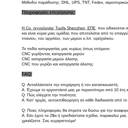
Μέθοδοι παράδοσης: DHL, UPS, TNT, Fedex, αεροπορικώς,
Πληροφορίες επιχείρησης:
Η Co. τεχνολογίας Tuofa Shenzhen, ΕΠΕ
, που ειδικεύετα
και είναι κύρια μιας ομάδας που αποτελείται από το επαγγ
τιτανίου, του αργιλίου, των μερών κ.λπ. ορείχαλκου.
Το πεδίο κατεργασίας μας κυρίως όπως επόμενο:
CNC γυρίζοντας κατεργασία μερών
CNC κατεργασία μερών άλεσης
CNC που γυρίζει και κατεργασία άλεσης
FAQ:
Q: Ανταλλάσσετε την επιχείρηση ή τον κατασκευαστή;
Α: Έχουμε το εργοστάσιό μας με περισσότερο από 10 έτη ε
Q: Πώς ελέγχετε την ποιότητα;
Α: Κατ' αρχάς, αυτοεπιθεώρηση σε κάθε διαδικασία από το
Q: Ποιες πληροφορίες θα έπρεπε να δώσω για την αναφορ
Α: Εάν έχετε τα 2$α ή τρισδιάστατα σχέδια, παρακαλώ μας σ
χρειάζεστε. Σας ευχαριστούμε!