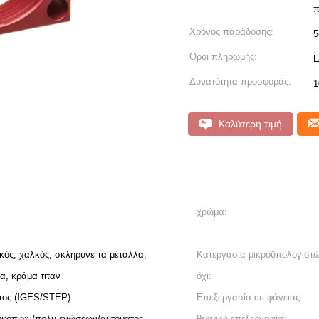
π
Χρόνος παράδοσης:
5
Όροι πληρωμής:
L
Δυνατότητα προσφοράς:
1
Καλύτερη τιμή
χρώμα:
λκός, χαλκός, σκλήρυνε τα μέταλλα,
Κατεργασία μικροϋπολογιστ
α, κράμα τιταν
όχι:
ατος (IGES/STEP)
Επεξεργασία επιφάνειας:
σκοπίων/πολυ-ενώσεων/αυτόματος
θερμική επεξεργασία: