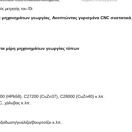
ός μετρητής του /Di
α μηχανημάτων γεωργίας
Ανοπτώντας γυρισμένα CNC συστατικά
,
α τα μέρη μηχανημάτων γεωργίας τύπων
500 (HPb58), C27200 (CuZn37), C28000 (CuZn40) κ.λπ.
C, χάλυβας κ.λπ.
είδωση/γυαλίζει/βουρτσίζει κ.λπ.