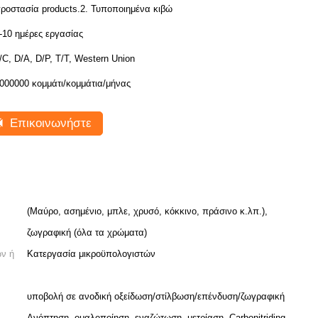
ροστασία products.2. Τυποποιημένα κιβώ
-10 ημέρες εργασίας
/C, D/A, D/P, T/T, Western Union
000000 κομμάτι/κομμάτια/μήνας
Επικοινωνήστε
(Μαύρο, ασημένιο, μπλε, χρυσό, κόκκινο, πράσινο κ.λπ.),
ζωγραφική (όλα τα χρώματα)
ών ή
Κατεργασία μικροϋπολογιστών
υποβολή σε ανοδική οξείδωση/στίλβωση/επένδυση/ζωγραφική
Ανόπτηση, ομαλοποίηση, εναζώτωση, μετρίαση, Carbonitriding