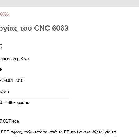
 6063
γίας του CNC 6063
ς
uangdong, Κίνα
F
SO9001-2015
COem
0 - 499 κομμάτια
7.00/Piece
.EPE αφρός, πολυ τσάντα, τσάντα PP που συσκευάζεται για την