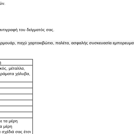
ύν.
τιγραφή του δείγματός σας.
ρμουάρ, παχύ χαρτοκιβώτιο, παλέτα, ασφαλής συσκευασία εμπορευματ
η
κός, μέταλλα,
κράματα χάλυβα,
ή
ε τα μέρη
τα μέρη
 σχέδιά σας έτσι