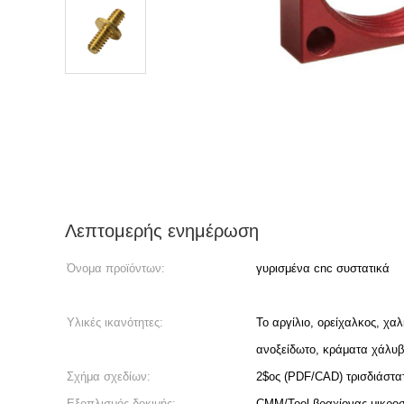
Λεπτομερής ενημέρωση
Όνομα προϊόντων:
γυρισμένα cnc συστατικά
Υλικές ικανότητες:
Το αργίλιο, ορείχαλκος, χα
ανοξείδωτο, κράματα χάλυβ
Σχήμα σχεδίων:
2$ος (PDF/CAD) τρισδιάστ
Εξοπλισμός δοκιμής:
CMM/Tool βραχίονας μικρο