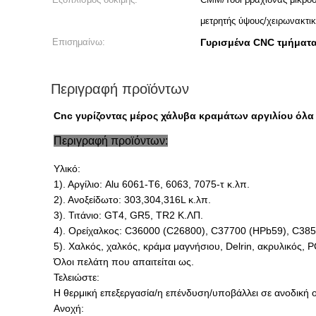
μετρητής ύψους/χειρωνακτικ
Επισημαίνω:
Γυρισμένα CNC τμήματ
Περιγραφή προϊόντων
Cnc γυρίζοντας μέρος χάλυβα κραμάτων αργιλίου όλ
Περιγραφή προϊόντων:
Υλικό:
1). Αργίλιο: Alu 6061-T6, 6063, 7075-τ κ.λπ.
2). Ανοξείδωτο: 303,304,316L κ.λπ.
3). Τιτάνιο: GT4, GR5, TR2 Κ.ΛΠ.
4). Ορείχαλκος: C36000 (C26800), C37700 (HPb59), C38
5). Χαλκός, χαλκός, κράμα μαγνήσιου, Delrin, ακρυλικός, P
Όλοι πελάτη που απαιτείται ως.
Τελειώστε:
Η θερμική επεξεργασία/η επένδυση/υποβάλλει σε ανοδική οξ
Ανοχή: