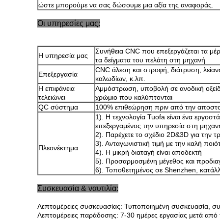
ώστε μπορούμε να σας δώσουμε μια αξία της αναφοράς.
Οι υπηρεσίες μας:
Συνήθεια CNC που επεξεργάζεται τα μέ
Η υπηρεσία μας
τα δείγματα του πελάτη στη μηχανή
CNC άλεση και στροφή, διάτρυση, λεία
Επεξεργασία
καλωδίων, κ.λπ.
Η επιφάνεια
Αμμόστρωση, υποβολή σε ανοδική οξείδ
τελειώνει
χρώμιο που καλύπτονται
QC σύστημα
100% επιθεώρηση πριν από την αποστ
1). Η τεχνολογία Tuofa είναι ένα εργοσ
επεξεργαμένος την υπηρεσία στη μηχαν
2). Παρέχετε το σχέδιο 2D&3D για την 
3). Ανταγωνιστική τιμή με την καλή ποιό
Πλεονέκτημα
4). Η μικρή διαταγή είναι αποδεκτή
5). Προσαρμοσμένη μέγεθος και προδια
6). Τοποθετημένος σε Shenzhen, κατάλ
Συσκευασία & ναυτιλία:
Λεπτομέρειες συσκευασίας: Τυποποιημένη συσκευασία, συ
Λεπτομέρειες παράδοσης: 7-30 ημέρες εργασίας μετά από