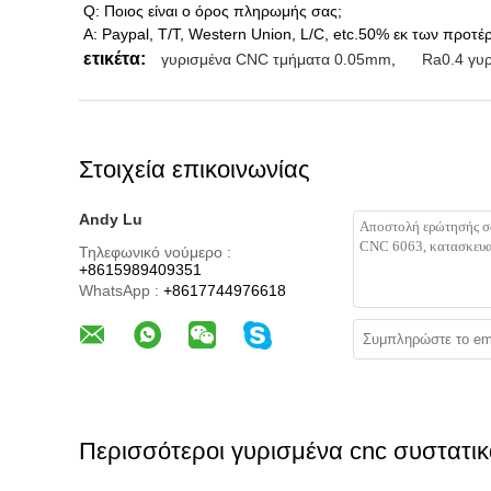
Q: Ποιος είναι ο όρος πληρωμής σας;
Α: Paypal, T/T, Western Union, L/C, etc.50% εκ των προτ
ετικέτα:
γυρισμένα CNC τμήματα 0.05mm
,
Ra0.4 γυ
Στοιχεία επικοινωνίας
Andy Lu
Τηλεφωνικό νούμερο :
+8615989409351
WhatsApp :
+8617744976618
Περισσότεροι γυρισμένα cnc συστατι