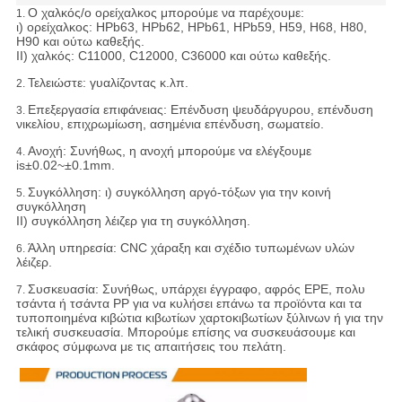
Ο χαλκός/ο ορείχαλκος μπορούμε να παρέχουμε:
1.
ι) ορείχαλκος: HPb63, HPb62, HPb61, HPb59, H59, H68, H80,
H90 και ούτω καθεξής.
ΙΙ) χαλκός: C11000, C12000, C36000 και ούτω καθεξής.
Τελειώστε: γυαλίζοντας κ.λπ.
2.
Επεξεργασία επιφάνειας: Επένδυση ψευδάργυρου, επένδυση
3.
νικελίου, επιχρωμίωση, ασημένια επένδυση, σωματείο.
Ανοχή:
Συνήθως, η ανοχή μπορούμε να ελέγξουμε
4.
is±0.02~±0.1mm.
Συγκόλληση: ι) συγκόλληση αργό-τόξων για την κοινή
5.
συγκόλληση
ΙΙ) συγκόλληση λέιζερ για τη συγκόλληση.
Άλλη υπηρεσία: CNC χάραξη και σχέδιο τυπωμένων υλών
6.
λέιζερ.
Συσκευασία:
Συνήθως, υπάρχει έγγραφο, αφρός EPE, πολυ
7.
τσάντα ή τσάντα PP για να κυλήσει επάνω τα προϊόντα και τα
τυποποιημένα κιβώτια κιβωτίων χαρτοκιβωτίων ξύλινων ή για την
τελική συσκευασία. Μπορούμε επίσης να συσκευάσουμε και
σκάφος σύμφωνα με τις απαιτήσεις του πελάτη.