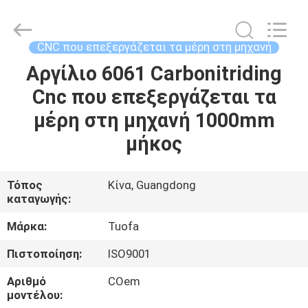
-
2026
Shenzhen
Tuofa
Technology
CNC που επεξεργάζεται τα μέρη στη μηχανή
Co.,
Ltd..
All
Αργίλιο 6061 Carbonitriding
ΣΠΊΤΙ
Rights
Reserved.
Cnc που επεξεργάζεται τα
ΠΡΟΪΌΝΤΑ
μέρη στη μηχανή 1000mm
μήκος
ΣΧΕΤΙΚΆ
ΜΕ
Τόπος
Κίνα, Guangdong
καταγωγής:
ΕΜΆΣ
Μάρκα:
Tuofa
ΕΠΙΣΚΈΨΕΙΣ
Πιστοποίηση:
ISO9001
ΣΤΟ
Αριθμό
COem
ΕΡΓΟΣΤΆΣΙΟ
μοντέλου: