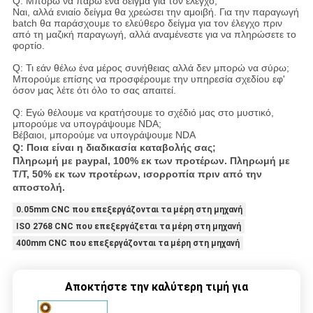
Q: Μπορώ να πάρω ένα δείγμα για τον έλεγχο;
Ναι, αλλά ενιαίο δείγμα θα χρεώσει την αμοιβή. Για την παραγωγή
batch θα παράσχουμε το ελεύθερο δείγμα για τον έλεγχο πριν
από τη μαζική παραγωγή, αλλά αναμένεστε για να πληρώσετε το
φορτίο.
Q: Τι εάν θέλω ένα μέρος συνήθειας αλλά δεν μπορώ να σύρω;
Μπορούμε επίσης να προσφέρουμε την υπηρεσία σχεδίου εφ'
όσον μας λέτε ότι όλο το σας απαιτεί.
Q: Εγώ θέλουμε να κρατήσουμε το σχέδιό μας στο μυστικό,
μπορούμε να υπογράψουμε NDA;
Βέβαιοι, μπορούμε να υπογράψουμε NDA
Q: Ποια είναι η διαδικασία καταβολής σας;
Πληρωμή με paypal, 100% εκ των προτέρων. Πληρωμή με
T/T, 50% εκ των προτέρων, ισορροπία πριν από την
αποστολή.
0.05mm CNC που επεξεργάζονται τα μέρη στη μηχανή
ISO 2768 CNC που επεξεργάζεται τα μέρη στη μηχανή
400mm CNC που επεξεργάζονται τα μέρη στη μηχανή
Αποκτήστε την καλύτερη τιμή για