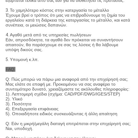
εξαρτάται τελικά από σας εάν για να υιοθετήσει τις προτάσεις.
3.
Το χαμηλότερο κόστος στην κατεργασία το μέταλλο
Έχουμε βρεί ο τρόπος ότι μας να επιβραδύνουμε τη ζημία του
εργαλείου κατά τη διάρκεια της κατεργασίας το μέταλλο, και κατά
συνέπεια, οι μειώσεις δαπανών.
4.
Αγαθό μετά από τις υπηρεσίες πωλήσεων
Εάν, απροσδόκητα, τα αγαθά δεν πρόκειται να συναντήσουν
απαιτούν, θα παράσχουμε σε σας τις λύσεις ή θα λάβουμε
υπόψη δικούς σας.
5.
Υπομονή κ.λπ.
FAQ:
Q: Πώς μπορώ να πάρω μια αναφορά από την επιχείρησή σας;
Μας ελάτε σε επαφή με. Προκειμένου να σας αναφέρει το
συντομότερο δυνατό, χρειαζόμαστε τις ακόλουθες πληροφορίες:
1). Λεπτομερή σχέδια (σχήμα: CAD/PDF/DWG/IGES/STEP)
2). Υλικό
3). Ποσότητα
4). Επεξεργασία επιφάνειας
5). Οποιαδήποτε ειδικός συσκευάζοντας ή άλλη απαίτηση
Q: Εάν η μικρή/μεγάλη διαταγή επιτρέπεται στην επιχείρησή σας;
Ναι, υποδοχή.