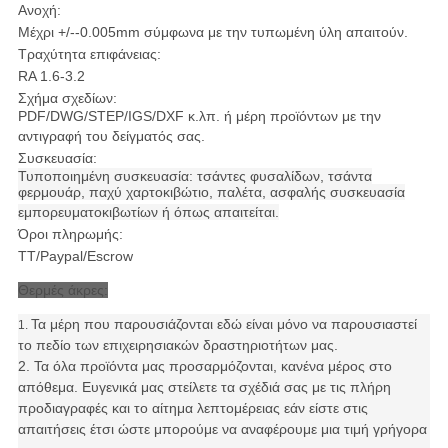
Ανοχή:
Μέχρι +/--0.005mm σύμφωνα με την τυπωμένη ύλη απαιτούν.
Τραχύτητα επιφάνειας:
RA 1.6-3.2
Σχήμα σχεδίων:
PDF/DWG/STEP/IGS/DXF κ.λπ. ή μέρη προϊόντων με την
αντιγραφή του δείγματός σας.
Συσκευασία:
Τυποποιημένη συσκευασία: τσάντες φυσαλίδων, τσάντα
φερμουάρ, παχύ χαρτοκιβώτιο, παλέτα, ασφαλής συσκευασία
εμπορευματοκιβωτίων ή όπως απαιτείται.
Όροι πληρωμής:
TT/Paypal/Escrow
Θερμές άκρες:
Τα μέρη που παρουσιάζονται εδώ είναι μόνο να παρουσιαστεί
1.
το πεδίο των επιχειρησιακών δραστηριοτήτων μας.
2. Τα όλα προϊόντα μας προσαρμόζονται, κανένα μέρος στο
απόθεμα. Ευγενικά μας στείλετε τα σχέδιά σας με τις πλήρη
προδιαγραφές και το αίτημα λεπτομέρειας εάν είστε στις
απαιτήσεις έτσι ώστε μπορούμε να αναφέρουμε μια τιμή γρήγορα