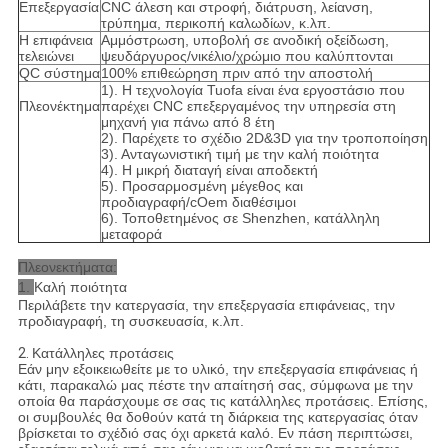
Επεξεργασία
CNC άλεση και στροφή, διάτρυση, λείανση,
τρύπημα, περικοπή καλωδίων, κ.λπ.
Η επιφάνεια
Αμμόστρωση, υποβολή σε ανοδική οξείδωση,
τελειώνει
ψευδάργυρος/νικέλιο/χρώμιο που καλύπτονται
QC σύστημα
100% επιθεώρηση πριν από την αποστολή
1). Η τεχνολογία Tuofa είναι ένα εργοστάσιο που
Πλεονέκτημα
παρέχει CNC επεξεργαμένος την υπηρεσία στη
μηχανή για πάνω από 8 έτη
2). Παρέχετε το σχέδιο 2D&3D για την τροποποίηση
3). Ανταγωνιστική τιμή με την καλή ποιότητα
4). Η μικρή διαταγή είναι αποδεκτή
5). Προσαρμοσμένη μέγεθος και
προδιαγραφή/cOem διαθέσιμοι
6). Τοποθετημένος σε Shenzhen, κατάλληλη
μεταφορά
Πλεονεκτήματα:
1.
Καλή ποιότητα
Περιλάβετε την κατεργασία, την επεξεργασία επιφάνειας, την
προδιαγραφή, τη συσκευασία, κ.λπ.
2.
Κατάλληλες προτάσεις
Εάν μην εξοικειωθείτε με το υλικό, την επεξεργασία επιφάνειας ή
κάτι, παρακαλώ μας πέστε την απαίτησή σας, σύμφωνα με την
οποία θα παράσχουμε σε σας τις κατάλληλες προτάσεις. Επίσης,
οι συμβουλές θα δοθούν κατά τη διάρκεια της κατεργασίας όταν
βρίσκεται το σχέδιό σας όχι αρκετά καλό. Εν πάση περιπτώσει,