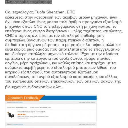
Πληροφορίες επιχείρησης:
Co. τεχνολογίας Tuofa Shenzhen, ΕΠΕ
ειδικεύεται στην κατασκευή των ακριβών μερών μηχανών, είναι
όχι μόνο εξοπλισμένος με τον πολυάριθμο προηγμένο εξοπλισμό
μηχανών όπως CNC το επεξεργαμένος στη μηχανή κέντρο, το
επεξεργαμένος κέντρο διατρήσεων υψηλής ταχύτητας και άλεσης,
CNC ο τόρνος κ.λπ. και με τον εξοπλισμό επιθεώρησης
συμπεριλαμβανομένων των παχυμετρικών διαβητών, η
δισδιάστατη όργανο μέτρησης, ο μετρητής κ.λπ. ύψους αλλά και
είναι κύριος μιας ομάδας που αποτελείται από το επαγγελματικό
και ιδιαίτερα κατάλληλο μηχανικό ταλέντο. Έχουμε την πλούσια
εμπειρία στην κατεργασία του ανοξείδωτου, κράμα τιτανίου,
αργίλιο, μέρη ορείχαλκου, και καθώς επίσης και παρέχουμε τα
ανάμεικτα ακριβή μέρη του εξοπλισμού μπαταριών λίθιου, του
ιατρικού εξοπλισμού, του αυτοκινητικού εξοπλισμού
συνελεύσεων, του υγρού εξοπλισμού κατασκευής κρυστάλλου,
του εξοπλισμού οπτικών επικοινωνιών, των οπτικών φακών, της
βιομηχανίας ενδοσκοπίων κ.λπ.
.