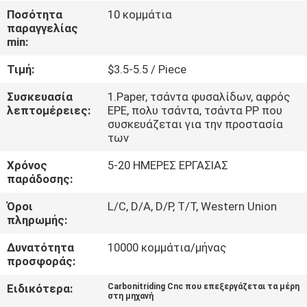
Ποσότητα
10 κομμάτια
παραγγελίας
ΈΛΕΓΧΟΣ
min:
ΠΟΙΌΤΗΤΑΣ
Τιμή:
$3.5-5.5 / Piece
ΕΠΙΚΟΙΝΩΝΉΣΤΕ
Συσκευασία
1.Paper, τσάντα φυσαλίδων, αφρός
λεπτομέρειες:
EPE, πολυ τσάντα, τσάντα PP που
ΜΑΖΊ
συσκευάζεται για την προστασία
των
ΜΑΣ
Χρόνος
5-20 ΗΜΕΡΕΣ ΕΡΓΑΣΙΑΣ
παράδοσης:
ΕΙΔΉΣΕΙΣ
Όροι
L/C, D/A, D/P, T/T, Western Union
πληρωμής:
ΖΗΤΉΣΤΕ
Δυνατότητα
10000 κομμάτια/μήνας
ΜΙΑ
προσφοράς:
ΠΡΟΣΦΟΡΆ
Ειδικότερα:
Carbonitriding Cnc που επεξεργάζεται τα μέρη
στη μηχανή