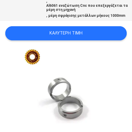
,
ΧΆΡΤΗΣ
Al6061 εναζώτωση Cnc που επεξεργάζεται τα
μέρη στη μηχανή
,
ΙΣΤΟΣΕΛΊΔΑΣ
μέρη σφράγισης μετάλλων μήκους 1000mm
ΚΑΛΎΤΕΡΗ ΤΙΜΉ
ΠΟΛΙΤΙΚΉ
ΑΠΟΡΡΉΤΟΥ