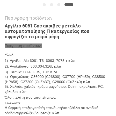
Περιγραφή προϊόντων
Αργίλιο 6061 Cnc ακριβές μέταλλο
αυτοματοποίησης Π κατεργασίας που
σφραγίζει τα μικρά μέρη
Περιγραφή προϊόντων:
Υλικό:
1). Αργίλιο: Alu 6061-T6, 6063, 7075-τ κ.λπ.
2). Ανοξείδωτο: 303,304,316L κ.λπ.
3). Τιτάνιο: GT4, GR5, TR2 Κ.ΛΠ.
4). Ορείχαλκος: C36000 (C26800), C37700 (HPb59), C38500
(HPb58), C27200 (CuZn37), C28000 (CuZn40) κ.λπ.
5). Χαλκός, χαλκός, κράμα μαγνήσιου, Delrin, ακρυλικός, PC,
χάλυβας κ.λπ.
Όλοι πελάτη που απαιτείται ως.
Τελειώστε:
Η θερμική επεξεργασία/η επένδυση/υποβάλλει σε ανοδική
οξείδωση/γυαλίζει/βουρτσίζει κ.λπ.