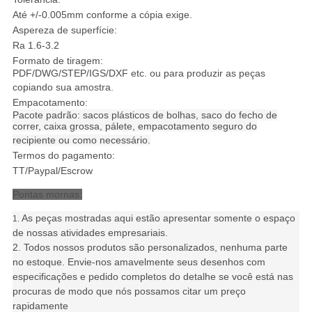
Até +/-0.005mm conforme a cópia exige.
Aspereza de superfície:
Ra 1.6-3.2
Formato de tiragem:
PDF/DWG/STEP/IGS/DXF etc. ou para produzir as peças
copiando sua amostra.
Empacotamento:
Pacote padrão: sacos plásticos de bolhas, saco do fecho de
correr, caixa grossa, pálete, empacotamento seguro do
recipiente ou como necessário.
Termos do pagamento:
TT/Paypal/Escrow
Pontas mornas:
As peças mostradas aqui estão apresentar somente o espaço
1.
de nossas atividades empresariais.
2. Todos nossos produtos são personalizados, nenhuma parte
no estoque. Envie-nos amavelmente seus desenhos com
especificações e pedido completos do detalhe se você está nas
procuras de modo que nós possamos citar um preço
rapidamente