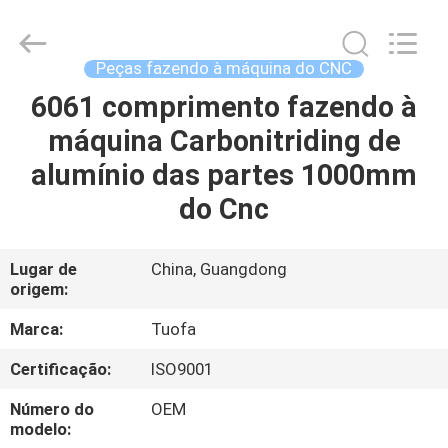
2026
Shenzhen
Tuofa
Technology
Co.,
Peças fazendo à máquina do CNC
Ltd..
All
6061 comprimento fazendo à
PARA
Rights
Reserved.
máquina Carbonitriding de
CASA
alumínio das partes 1000mm
PRODUTOS
do Cnc
SOBRE
Lugar de
China, Guangdong
origem:
NÓS
Marca:
Tuofa
VISITA
Certificação:
ISO9001
À
Número do
OEM
FÁBRICA
modelo: