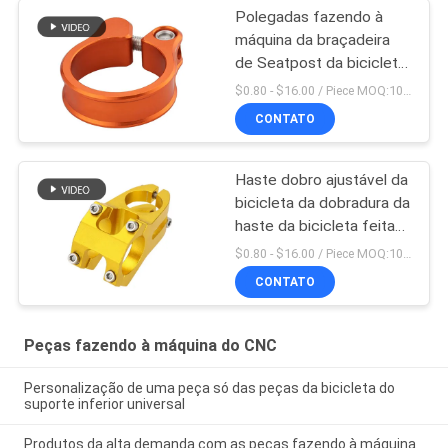
Polegadas fazendo à
máquina da braçadeira
de Seatpost da bicicleta
5 x 4 das peças do CNC
$0.80 - $16.00 / Piece MOQ:10 partes
da precisão
CONTATO
Haste dobro ajustável da
bicicleta da dobradura da
haste da bicicleta feita
em China
$0.80 - $16.00 / Piece MOQ:10 partes
CONTATO
Peças fazendo à máquina do CNC
Personalização de uma peça só das peças da bicicleta do
suporte inferior universal
Produtos da alta demanda com as peças fazendo à máquina