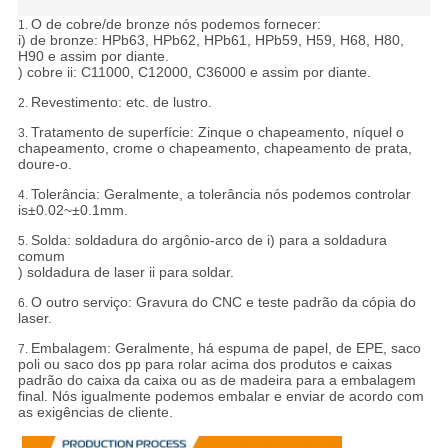
O de cobre/de bronze nós podemos fornecer:
1.
i) de bronze: HPb63, HPb62, HPb61, HPb59, H59, H68, H80,
H90 e assim por diante.
) cobre ii: C11000, C12000, C36000 e assim por diante.
Revestimento: etc. de lustro.
2.
Tratamento de superfície: Zinque o chapeamento, níquel o
3.
chapeamento, crome o chapeamento, chapeamento de prata,
doure-o.
Tolerância:
Geralmente, a tolerância nós podemos controlar
4.
is±0.02~±0.1mm.
Solda: soldadura do argônio-arco de i) para a soldadura
5.
comum
) soldadura de laser ii para soldar.
O outro serviço: Gravura do CNC e teste padrão da cópia do
6.
laser.
Embalagem:
Geralmente, há espuma de papel, de EPE, saco
7.
poli ou saco dos pp para rolar acima dos produtos e caixas
padrão do caixa da caixa ou as de madeira para a embalagem
final. Nós igualmente podemos embalar e enviar de acordo com
as exigências de cliente.