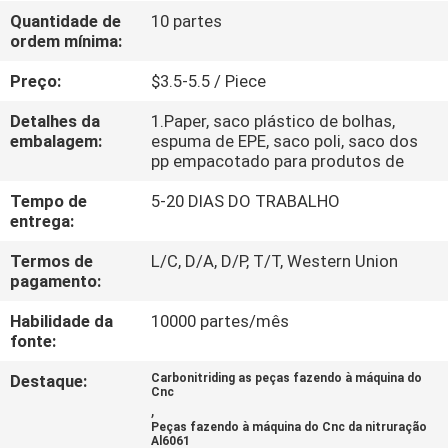
Quantidade de
10 partes
ordem mínima:
CONTROLE
DE
Preço:
$3.5-5.5 / Piece
QUALIDADE
Detalhes da
1.Paper, saco plástico de bolhas,
embalagem:
espuma de EPE, saco poli, saco dos
pp empacotado para produtos de
CONTACTE-
Tempo de
5-20 DIAS DO TRABALHO
NOS
entrega:
Termos de
L/C, D/A, D/P, T/T, Western Union
NOTÍCIAS
pagamento:
Habilidade da
10000 partes/mês
SOLICITE
fonte:
UM
Destaque:
Carbonitriding as peças fazendo à máquina do
Cnc
ORÇAMENTO
,
Peças fazendo à máquina do Cnc da nitruração
Al6061