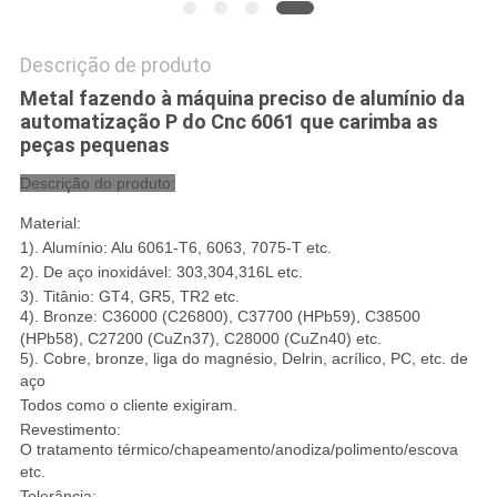
Descrição de produto
Metal fazendo à máquina preciso de alumínio da
automatização P do Cnc 6061 que carimba as
peças pequenas
Descrição do produto:
Material:
1). Alumínio: Alu 6061-T6, 6063, 7075-T etc.
2). De aço inoxidável: 303,304,316L etc.
3). Titânio: GT4, GR5, TR2 etc.
4). Bronze: C36000 (C26800), C37700 (HPb59), C38500
(HPb58), C27200 (CuZn37), C28000 (CuZn40) etc.
5). Cobre, bronze, liga do magnésio, Delrin, acrílico, PC, etc. de
aço
Todos como o cliente exigiram.
Revestimento:
O tratamento térmico/chapeamento/anodiza/polimento/escova
etc.
Tolerância: