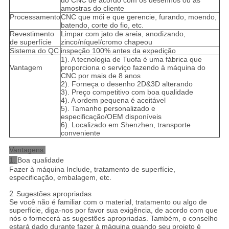
amostras do cliente
Processamento
CNC que mói e que gerencie, furando, moendo,
batendo, corte do fio, etc.
Revestimento
Limpar com jato de areia, anodizando,
de superfície
zinco/níquel/cromo chapeou
Sistema do QC
inspeção 100% antes da expedição
1). A tecnologia de Tuofa é uma fábrica que
Vantagem
proporciona o serviço fazendo à máquina do
CNC por mais de 8 anos
2). Forneça o desenho 2D&3D alterando
3). Preço competitivo com boa qualidade
4). A ordem pequena é aceitável
5). Tamanho personalizado e
especificação/OEM disponíveis
6). Localizado em Shenzhen, transporte
conveniente
Vantagens:
1.
Boa qualidade
Fazer à máquina Include, tratamento de superfície,
especificação, embalagem, etc.
2.
Sugestões apropriadas
Se você não é familiar com o material, tratamento ou algo de
superfície, diga-nos por favor sua exigência, de acordo com que
nós o fornecerá as sugestões apropriadas. Também, o conselho
estará dado durante fazer à máquina quando seu projeto é