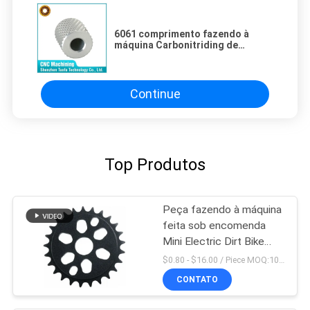
6061 comprimento fazendo à
máquina Carbonitriding de
alumínio das partes 1000mm do
Cnc
Continue
Top Produtos
Peça fazendo à máquina
feita sob encomenda
Mini Electric Dirt Bike
Parts do Cnc do OEM
$0.80 - $16.00 / Piece MOQ:10 partes
CONTATO