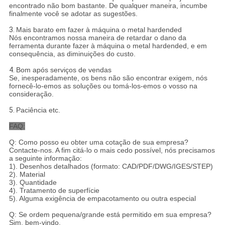
encontrado não bom bastante. De qualquer maneira, incumbe
finalmente você se adotar as sugestões.
3.
Mais barato em fazer à máquina o metal hardended
Nós encontramos nossa maneira de retardar o dano da
ferramenta durante fazer à máquina o metal hardended, e em
consequência, as diminuições do custo.
4.
Bom após serviços de vendas
Se, inesperadamente, os bens não são encontrar exigem, nós
fornecê-lo-emos as soluções ou tomá-los-emos o vosso na
consideração.
5.
Paciência etc.
FAQ:
Q: Como posso eu obter uma cotação de sua empresa?
Contacte-nos. A fim citá-lo o mais cedo possível, nós precisamos
a seguinte informação:
1). Desenhos detalhados (formato: CAD/PDF/DWG/IGES/STEP)
2). Material
3). Quantidade
4). Tratamento de superfície
5). Alguma exigência de empacotamento ou outra especial
Q: Se ordem pequena/grande está permitido em sua empresa?
Sim, bem-vindo.