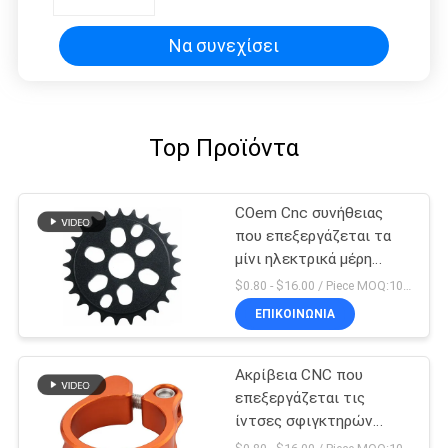
μηχανή
Να συνεχίσει
Top Προϊόντα
COem Cnc συνήθειας
που επεξεργάζεται τα
μίνι ηλεκτρικά μέρη
ποδηλάτων ρύπου
$0.80 - $16.00 / Piece MOQ:10 κομμάτια
μερών στη μηχανή
ΕΠΙΚΟΙΝΩΝΊΑ
Ακρίβεια CNC που
επεξεργάζεται τις
ίντσες σφιγκτηρών
Seatpost ποδηλάτων 5