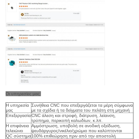
Οι υπηρεσίες μας:
Η υπηρεσία
Συνήθεια CNC που επεξεργάζεται τα μέρη σύμφωνα
μας
με τα σχέδια ή τα δείγματα του πελάτη στη μηχανή
Επεξεργασία
CNC άλεση και στροφή, διάτρυση, λείανση,
τρύπημα, περικοπή καλωδίων, κ.λπ.
Η επιφάνεια
Αμμόστρωση, υποβολή σε ανοδική οξείδωση,
τελειώνει
ψευδάργυρος/νικέλιο/χρώμιο που καλύπτονται
QC σύστημα
100% επιθεώρηση πριν από την αποστολή