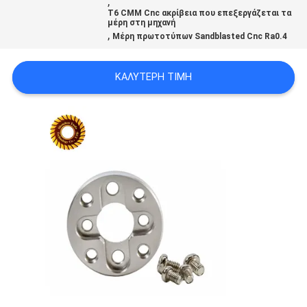
,
ΧΆΡΤΗΣ
T6 CMM Cnc ακρίβεια που επεξεργάζεται τα
μέρη στη μηχανή
,
ΙΣΤΟΣΕΛΊΔΑΣ
Μέρη πρωτοτύπων Sandblasted Cnc Ra0.4
ΚΑΛΎΤΕΡΗ ΤΙΜΉ
ΠΟΛΙΤΙΚΉ
ΑΠΟΡΡΉΤΟΥ