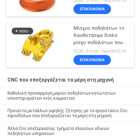
$0.80 - $16.00 / Piece MOQ:10 κομμάτια
X 4 μερών στη μηχανή
ΕΠΙΚΟΙΝΩΝΊΑ
Μίσχος ποδηλάτων το
διευθετήσιμο διπλό
μίσχο ποδηλάτων που
κατασκευάζεται που
$0.80 - $16.00 / Piece MOQ:10 κομμάτια
διπλώνει στην Κίνα
ΕΠΙΚΟΙΝΩΝΊΑ
CNC που επεξεργάζεται τα μέρη στη μηχανή
Καθολική προσαρμογή μερών ποδηλάτων κατώτατων
υποστηριγμάτων ενός κομματιού
Προϊόντα μετάλλων υψηλής ζήτησης με το εργοστάσιο Cnc
σφονδύλων που επεξεργάζεται τα μέρη στη μηχανή
Άλλα Cnc επεξεργασίας τμήματα πλαισίων οδικών
ποδηλάτων υπηρεσιών