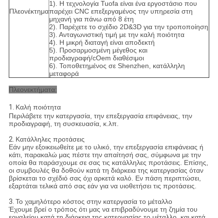
1). Η τεχνολογία Tuofa είναι ένα εργοστάσιο που
Πλεονέκτημα
παρέχει CNC επεξεργαμένος την υπηρεσία στη
μηχανή για πάνω από 8 έτη
2). Παρέχετε το σχέδιο 2D&3D για την τροποποίηση
3). Ανταγωνιστική τιμή με την καλή ποιότητα
4). Η μικρή διαταγή είναι αποδεκτή
5). Προσαρμοσμένη μέγεθος και
προδιαγραφή/cOem διαθέσιμοι
6). Τοποθετημένος σε Shenzhen, κατάλληλη
μεταφορά
Πλεονεκτήματα:
1.
Καλή ποιότητα
Περιλάβετε την κατεργασία, την επεξεργασία επιφάνειας, την
προδιαγραφή, τη συσκευασία, κ.λπ.
2.
Κατάλληλες προτάσεις
Εάν μην εξοικειωθείτε με το υλικό, την επεξεργασία επιφάνειας ή
κάτι, παρακαλώ μας πέστε την απαίτησή σας, σύμφωνα με την
οποία θα παράσχουμε σε σας τις κατάλληλες προτάσεις. Επίσης,
οι συμβουλές θα δοθούν κατά τη διάρκεια της κατεργασίας όταν
βρίσκεται το σχέδιό σας όχι αρκετά καλό. Εν πάση περιπτώσει,
εξαρτάται τελικά από σας εάν για να υιοθετήσει τις προτάσεις.
3.
Το χαμηλότερο κόστος στην κατεργασία το μέταλλο
Έχουμε βρεί ο τρόπος ότι μας να επιβραδύνουμε τη ζημία του
εργαλείου κατά τη διάρκεια της κατεργασίας το μέταλλο, και κατά