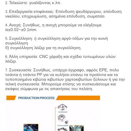
Τελειώστε: γυαλίζοντας κ.λπ.
2.
Επεξεργασία επιφάνειας: Επένδυση ψευδάργυρου, επένδυση
3.
νικελίου, επιχρωμίωση, ασημένια επένδυση, σωματείο.
Ανοχή:
Συνήθως, η ανοχή μπορούμε να ελέγξουμε
4.
is±0.02~±0.1mm.
Συγκόλληση: ι) συγκόλληση αργό-τόξων για την κοινή
5.
συγκόλληση
ΙΙ) συγκόλληση λέιζερ για τη συγκόλληση.
Άλλη υπηρεσία: CNC χάραξη και σχέδιο τυπωμένων υλών
6.
λέιζερ.
Συσκευασία:
Συνήθως, υπάρχει έγγραφο, αφρός EPE, πολυ
7.
τσάντα ή τσάντα PP για να κυλήσει επάνω τα προϊόντα και τα
τυποποιημένα κιβώτια κιβωτίων χαρτοκιβωτίων ξύλινων ή για την
τελική συσκευασία. Μπορούμε επίσης να συσκευάσουμε και
σκάφος σύμφωνα με τις απαιτήσεις του πελάτη.