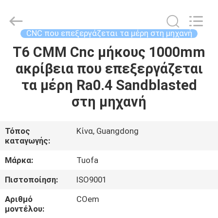
-
2026
Shenzhen
Tuofa
Technology
CNC που επεξεργάζεται τα μέρη στη μηχανή
Co.,
Ltd..
All
T6 CMM Cnc μήκους 1000mm
ΣΠΊΤΙ
Rights
Reserved.
ακρίβεια που επεξεργάζεται
ΠΡΟΪΌΝΤΑ
τα μέρη Ra0.4 Sandblasted
στη μηχανή
ΣΧΕΤΙΚΆ
ΜΕ
Τόπος
Κίνα, Guangdong
καταγωγής:
ΕΜΆΣ
Μάρκα:
Tuofa
ΕΠΙΣΚΈΨΕΙΣ
Πιστοποίηση:
ISO9001
ΣΤΟ
Αριθμό
COem
ΕΡΓΟΣΤΆΣΙΟ
μοντέλου: