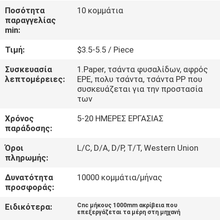
Ποσότητα
10 κομμάτια
παραγγελίας
ΈΛΕΓΧΟΣ
min:
ΠΟΙΌΤΗΤΑΣ
Τιμή:
$3.5-5.5 / Piece
ΕΠΙΚΟΙΝΩΝΉΣΤΕ
Συσκευασία
1.Paper, τσάντα φυσαλίδων, αφρός
λεπτομέρειες:
EPE, πολυ τσάντα, τσάντα PP που
ΜΑΖΊ
συσκευάζεται για την προστασία
των
ΜΑΣ
Χρόνος
5-20 ΗΜΕΡΕΣ ΕΡΓΑΣΙΑΣ
παράδοσης:
ΕΙΔΉΣΕΙΣ
Όροι
L/C, D/A, D/P, T/T, Western Union
πληρωμής:
ΖΗΤΉΣΤΕ
Δυνατότητα
10000 κομμάτια/μήνας
ΜΙΑ
προσφοράς:
ΠΡΟΣΦΟΡΆ
Ειδικότερα:
Cnc μήκους 1000mm ακρίβεια που
επεξεργάζεται τα μέρη στη μηχανή