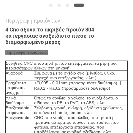
Περιγραφή προϊόντων
4 Cnc άξονα το ακριβές προϊόν 304
κατεργασίας ανοξείδωτο πίεσε το
διαμορφωμένο μέρος
Περιγραφή προϊόντων:
Συνήθεια CNC υποστήριξης που επεξεργάζεται τα μέρη των
περισσότερων υλικών στη μηχανή
Αναφορά
Σύμφωνα με το σχέδιό σας (μέγεθος, υλικό,
περιεχόμενο επεξεργασίας, κ.λπ.)
Τραχύτητα
+/0,005 - 0.01mm (προσαρμόστε διαθέσιμο) 丨
επιφάνειας
Ra0.2 - Ra3.2 (προσαρμόστε διαθέσιμο)
ανοχής 丨
Υλικά
Όπως το αργίλιο, ο χαλκός, το ανοξείδωτο, ο
διαθέσιμα
σίδηρος, το PE, το PVC, τα ABS, κ.λπ.
Επεξεργασία
Στίλβωση, γενική, σκληρή, οξείδωση χρώματος,
επιφάνειας
επιφάνεια chamfe, tempe, κ.λπ.
Επεξεργασία
CNC που γυρίζει, που αλέθει, που τρυπά με
τρυπάνι, αυτόματος τόρνος, που τρυπά, που
φυτεύει, επεξεργασία επιφάνειας, που
υποβάλλονται σε ανοδική οξείδωση, κ.λπ.