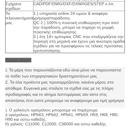
Σχήματα
CAD/PDF/DWG/DXF/DXW/IGES/STEP κ.λπ.
σχεδίων
Τα
1.) υπηρεσία online 24 ωρών & αναφέρει
πλεονεκτήματά
γρήγορα/παράδοση.
μας
QC 2.) 100% η ποιοτική επιθεώρηση πριν από
την παράδοση, μπορεί να παρέχει τη μορφή
ποιοτικής επιθεώρησης.
3.) έτη 14+ εμπειρίας CNC που επεξεργάζεται την
περιοχή στη μηχανή και έχουν μια ανώτερη ομάδα
σχεδίου για να προσφέρουν τις τέλειες προτάσεις
τροποποίησης.
Θερμές άκρες:
Τα μέρη που παρουσιάζονται εδώ είναι μόνο να παρουσιαστεί
1.
το πεδίο των επιχειρησιακών δραστηριοτήτων μας.
2. Τα όλα προϊόντα μας προσαρμόζονται, κανένα μέρος στο
απόθεμα. Ευγενικά μας στείλετε τα σχέδιά σας με τις πλήρη
προδιαγραφές και το αίτημα λεπτομέρειας εάν είστε στις
απαιτήσεις έτσι ώστε μπορούμε να αναφέρουμε μια τιμή γρήγορα
Ο χαλκός/ο ορείχαλκος μπορούμε να παρέχουμε:
1.
ι) ορείχαλκος: HPb63, HPb62, HPb61, HPb59, H59, H68, H80,
H90 και ούτω καθεξής.
ΙΙ) χαλκός: C11000, C12000, C36000 και ούτω καθεξής.