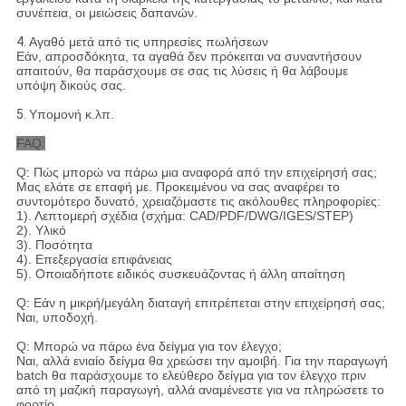
συνέπεια, οι μειώσεις δαπανών.
4.
Αγαθό μετά από τις υπηρεσίες πωλήσεων
Εάν, απροσδόκητα, τα αγαθά δεν πρόκειται να συναντήσουν
απαιτούν, θα παράσχουμε σε σας τις λύσεις ή θα λάβουμε
υπόψη δικούς σας.
5.
Υπομονή κ.λπ.
FAQ:
Q: Πώς μπορώ να πάρω μια αναφορά από την επιχείρησή σας;
Μας ελάτε σε επαφή με. Προκειμένου να σας αναφέρει το
συντομότερο δυνατό, χρειαζόμαστε τις ακόλουθες πληροφορίες:
1). Λεπτομερή σχέδια (σχήμα: CAD/PDF/DWG/IGES/STEP)
2). Υλικό
3). Ποσότητα
4). Επεξεργασία επιφάνειας
5). Οποιαδήποτε ειδικός συσκευάζοντας ή άλλη απαίτηση
Q: Εάν η μικρή/μεγάλη διαταγή επιτρέπεται στην επιχείρησή σας;
Ναι, υποδοχή.
Q: Μπορώ να πάρω ένα δείγμα για τον έλεγχο;
Ναι, αλλά ενιαίο δείγμα θα χρεώσει την αμοιβή. Για την παραγωγή
batch θα παράσχουμε το ελεύθερο δείγμα για τον έλεγχο πριν
από τη μαζική παραγωγή, αλλά αναμένεστε για να πληρώσετε το
φορτίο.