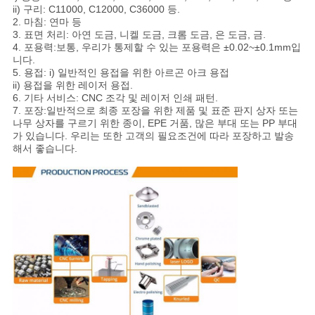
ii) 구리: C11000, C12000, C36000 등.
도
2. 마침: 연마 등
3. 표면 처리: 아연 도금, 니켈 도금, 크롬 도금, 은 도금, 금.
4. 포용력:
보통, 우리가 통제할 수 있는 포용력은 ±0.02~±0.1mm입
니다.
개
5. 용접: i) 일반적인 용접을 위한 아르곤 아크 용접
ii) 용접을 위한 레이저 용접.
인
6. 기타 서비스: CNC 조각 및 레이저 인쇄 패턴.
7. 포장:
일반적으로 최종 포장을 위한 제품 및 표준 판지 상자 또는
나무 상자를 구르기 위한 종이, EPE 거품, 많은 부대 또는 PP 부대
정
가 있습니다. 우리는 또한 고객의 필요조건에 따라 포장하고 발송
해서 좋습니다.
보
보
호
정
책