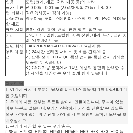
을
인용
도면(크기, 재료, 처리 내용 등)에 따라
공차 丨표
+/-0.005 - 0.01mm(사용자 정의 가능) 丨Ra0.2 -
면 거칠기
Ra3.2(사용자 정의 가능)
요
사용 가능
알루미늄, 구리, 스테인리스 스틸, 철, PE, PVC, ABS 등
한 재료
청
표면 처리
연마, 일반, 경질, 변색, 표면 챔프, 템프 등
처리
CNC 터닝, 밀링, 드릴링, 자동 선반, 태핑, 부싱, 표면 처
하
리, 알루마이트 등
도면 형식
CAD/PDF/DWG/DXF/DXW/IGES/단계 등
십
우리의 장
1.) 24시간 온라인 서비스 및 빠른 견적/배송.
점
2.) 납품 전에 100% QC 품질 검사는 품질 검사 양식을
시
제공할 수 있습니다.
3.) CNC 가공 분야에서 14년 이상의 경험과 완벽한 수
오
정 제안을 제공하는 수석 설계 팀이 있습니다.
따뜻한 팁:
1. 여기에 표시된 부분은 당사의 비즈니스 활동 범위를 나타내기 위
사
한 것입니다.
2. 우리의 제품 전부는 주문을 받아서 만들어집니다, 주식에 있는
이
아무 부분도 없습니다.우리가 신속하게 가격을 인용할 수 있도록
요구 사항이 있는 경우 전체 사양 및 세부 요청이 포함된 도면을 보
트
내주십시오.
1. 우리가 제공할 수 있는 구리/황동:
지
i) 황동: HPb63, HPb62, HPb61, HPb59, H59, H68, H80, H90 등.