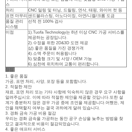
스
처리
CNC 밀링 및 터닝, 드릴링, 연삭, 태핑, 와이어 컷 등
표면 마무리
샌드블라스팅, 아노다이징, 아연/니켈/크롬 도금
품질 관리
선적 전 100% 검사
시스템
이점
1).Tuofa Technology는 8년 이상 CNC 가공 서비스를
제공하는 공장입니다.
2).수정을 위한 2D&3D 도면 제공
삼).좋은 품질을 가진 경쟁가격
4).소액 주문이 허용됩니다
5).맞춤형 크기 및 사양 / OEM 가능
6).심천에 위치하여 교통이 편리합니다.
장점:
1. 좋은 품질
가공, 표면 처리, 사양, 포장 등을 포함합니다.
2. 적절한 제안
재료, 표면 처리 또는 기타 사항에 익숙하지 않은 경우 요구 사항을
알려주십시오. 이에 따라 적절한 제안을 제공할 것입니다.또한 설
계가 충분하지 않은 경우 가공 중에 조언을 제공합니다.어쨌든, 제
안을 채택할지 여부는 결국 귀하에게 달려 있습니다.
3. 경화 금속 가공 비용 절감
우리는 경화 금속을 가공하는 동안 공구 손상을 늦추는 방법을 찾
았고 결과적으로 비용이 절감되었습니다.
4. 좋은 애프터 서비스