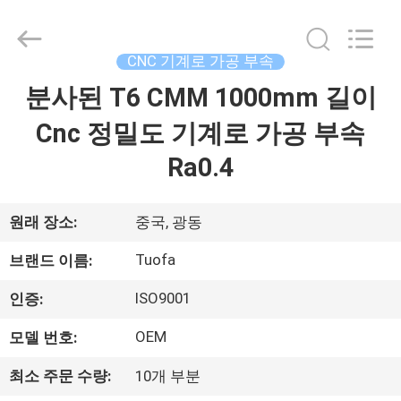
체.
Copyright
©
2021
-
CNC 기계로 가공 부속
2026
Shenzhen
Tuofa
분사된 T6 CMM 1000mm 길이
집
Technology
Co.,
Ltd..
Cnc 정밀도 기계로 가공 부속
All
Rights
제
Reserved.
Ra0.4
품
원래 장소:
중국, 광동
우
Tuofa
브랜드 이름:
리
ISO9001
인증:
에
OEM
모델 번호:
관
최소 주문 수량:
10개 부분