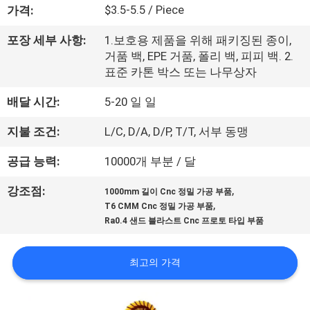
한
$3.5-5.5 / Piece
가격:
것
포장 세부 사항:
1.보호용 제품을 위해 패키징된 종이,
거품 백, EPE 거품, 폴리 백, 피피 백. 2.
공
표준 카톤 박스 또는 나무상자
장
배달 시간:
5-20 일 일
투
지불 조건:
L/C, D/A, D/P, T/T, 서부 동맹
어
공급 능력:
10000개 부분 / 달
,
강조점:
1000mm 길이 Cnc 정밀 가공 부품
품
,
T6 CMM Cnc 정밀 가공 부품
Ra0.4 샌드 블라스트 Cnc 프로토 타입 부품
질
관
최고의 가격
리