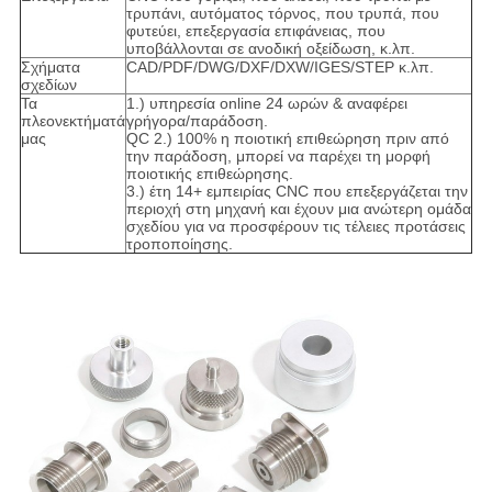
τρυπάνι, αυτόματος τόρνος, που τρυπά, που
φυτεύει, επεξεργασία επιφάνειας, που
υποβάλλονται σε ανοδική οξείδωση, κ.λπ.
Σχήματα
CAD/PDF/DWG/DXF/DXW/IGES/STEP κ.λπ.
σχεδίων
Τα
1.) υπηρεσία online 24 ωρών & αναφέρει
πλεονεκτήματά
γρήγορα/παράδοση.
μας
QC 2.) 100% η ποιοτική επιθεώρηση πριν από
την παράδοση, μπορεί να παρέχει τη μορφή
ποιοτικής επιθεώρησης.
3.) έτη 14+ εμπειρίας CNC που επεξεργάζεται την
περιοχή στη μηχανή και έχουν μια ανώτερη ομάδα
σχεδίου για να προσφέρουν τις τέλειες προτάσεις
τροποποίησης.