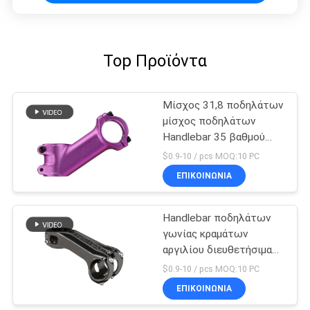
Top Προϊόντα
Μίσχος 31,8 ποδηλάτων
μίσχος ποδηλάτων
Handlebar 35 βαθμού
διαλυτικό χρώματος
$0.9-10 / pcs MOQ:10 PC
μετωπών
ΕΠΙΚΟΙΝΩΝΊΑ
Handlebar ποδηλάτων
γωνίας κραμάτων
αργιλίου διευθετήσιμα
μέρη ανακύκλωσης
$0.9-10 / pcs MOQ:10 PC
ποδηλάτων μίσχων
ΕΠΙΚΟΙΝΩΝΊΑ