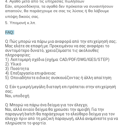
4. Αγαθό μετά από τις υπηρεσίες πωλήσεων
Εάν, απροσδόκητα, τα αγαθά δεν πρόκειται να συναντήσουν
απαιτούν, θα παράσχουμε σε σας τις λύσεις ή θα λάβουμε
υπόψη δικούς σας.
5. Υπομονή κ.λπ.
FAQ:
Q: Πώς μπορώ να πάρω μια αναφορά από την επιχείρησή σας;
Μας ελάτε σε επαφή με. Προκειμένου να σας αναφέρει το
συντομότερο δυνατό, χρειαζόμαστε τις ακόλουθες
πληροφορίες:
1). Λεπτομερή σχέδια (σχήμα: CAD/PDF/DWG/IGES/STEP)
2). Υλικό
3). Ποσότητα
4). Επεξεργασία επιφάνειας
5). Οποιαδήποτε ειδικός συσκευάζοντας ή άλλη απαίτηση
Q: Εάν η μικρή/μεγάλη διαταγή επιτρέπεται στην επιχείρησή
σας;
Ναι, υποδοχή.
Q: Μπορώ να πάρω ένα δείγμα για τον έλεγχο;
Ναι, αλλά ενιαίο δείγμα θα χρεώσει την αμοιβή. Για την
παραγωγή batch θα παράσχουμε το ελεύθερο δείγμα για τον
έλεγχο πριν από τη μαζική παραγωγή, αλλά αναμένεστε για να
πληρώσετε το φορτίο.