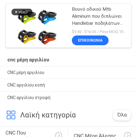
Βουνό οδικού Mtb
Aliminum που διπλώνει
Handlebar ποδηλάτων
το αργίλιο -10 μίσχων
$0.80 - $16.00 / Piece MOQ:10 κομμάτια
ΕΠΙΚΟΙΝΩΝΊΑ
cnc μέρη αργιλίου
CNC μέρη αργιλίου
CNC αργιλίου κοπή
CNC αργιλίου στροφή
Λαϊκή κατηγορία
Όλα
CNC Που 
CNC Μέρη Άλεσης