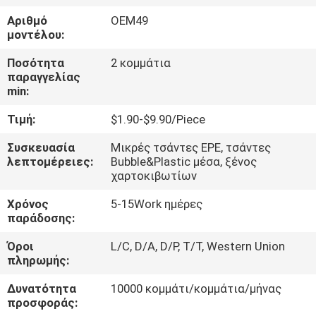
Αριθμό
OEM49
ΈΛΕΓΧΟΣ
μοντέλου:
ΠΟΙΌΤΗΤΑΣ
Ποσότητα
2 κομμάτια
παραγγελίας
min:
ΕΠΙΚΟΙΝΩΝΉΣΤΕ
Τιμή:
$1.90-$9.90/Piece
ΜΑΖΊ
ΜΑΣ
Συσκευασία
Μικρές τσάντες EPE, τσάντες
λεπτομέρειες:
Bubble&Plastic μέσα, ξένος
χαρτοκιβωτίων
ΕΙΔΉΣΕΙΣ
Χρόνος
5-15Work ημέρες
παράδοσης:
ΖΗΤΉΣΤΕ
Όροι
L/C, D/A, D/P, T/T, Western Union
πληρωμής:
ΜΙΑ
ΠΡΟΣΦΟΡΆ
Δυνατότητα
10000 κομμάτι/κομμάτια/μήνας
προσφοράς: