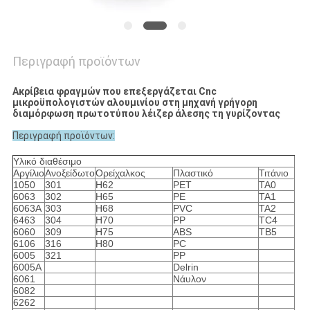
Περιγραφή προϊόντων
Ακρίβεια φραγμών που επεξεργάζεται Cnc
μικροϋπολογιστών αλουμινίου στη μηχανή γρήγορη
διαμόρφωση πρωτοτύπου λέιζερ άλεσης τη γυρίζοντας
Περιγραφή προϊόντων:
Υλικό διαθέσιμο
Αργίλιο
Ανοξείδωτο
Ορείχαλκος
Πλαστικό
Τιτάνιο
1050
301
H62
PET
TA0
6063
302
H65
PE
TA1
6063A
303
H68
PVC
TA2
6463
304
H70
PP
TC4
6060
309
H75
ABS
TB5
6106
316
H80
PC
6005
321
PP
6005A
Delrin
6061
Νάυλον
6082
6262