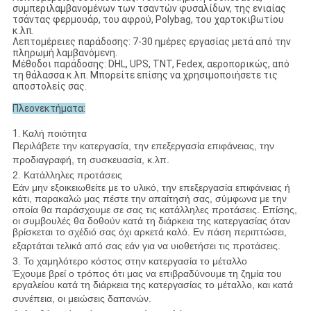
συμπεριλαμβανομένων των τσαντών φυσαλίδων, της ενιαίας
τσάντας φερμουάρ, του αφρού, Polybag, του χαρτοκιβωτίου
κ.λπ.
Λεπτομέρειες παράδοσης: 7-30 ημέρες εργασίας μετά από την
πληρωμή λαμβανόμενη.
Μέθοδοι παράδοσης: DHL, UPS, TNT, Fedex, αεροπορικώς, από
τη θάλασσα κ.λπ. Μπορείτε επίσης να χρησιμοποιήσετε τις
αποστολείς σας.
Πλεονεκτήματα:
1.
Καλή ποιότητα
Περιλάβετε την κατεργασία, την επεξεργασία επιφάνειας, την
προδιαγραφή, τη συσκευασία, κ.λπ.
2. Κατάλληλες προτάσεις
Εάν μην εξοικειωθείτε με το υλικό, την επεξεργασία επιφάνειας ή
κάτι, παρακαλώ μας πέστε την απαίτησή σας, σύμφωνα με την
οποία θα παράσχουμε σε σας τις κατάλληλες προτάσεις. Επίσης,
οι συμβουλές θα δοθούν κατά τη διάρκεια της κατεργασίας όταν
βρίσκεται το σχέδιό σας όχι αρκετά καλό. Εν πάση περιπτώσει,
εξαρτάται τελικά από σας εάν για να υιοθετήσει τις προτάσεις.
3. Το χαμηλότερο κόστος στην κατεργασία το μέταλλο
Έχουμε βρεί ο τρόπος ότι μας να επιβραδύνουμε τη ζημία του
εργαλείου κατά τη διάρκεια της κατεργασίας το μέταλλο, και κατά
συνέπεια, οι μειώσεις δαπανών.