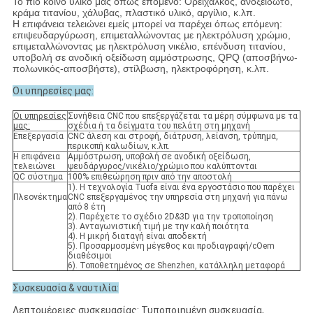
Το πιό κοινό υλικό μας όπως επόμενο: Ορείχαλκος, ανοξείδωτο,
κράμα τιτανίου, χάλυβας, πλαστικό υλικό, αργίλιο, κ.λπ.
Η επιφάνεια τελειώνει εμείς μπορεί να παρέχει όπως επόμενη:
επιψευδαργύρωση, επιμεταλλώνοντας με ηλεκτρόλυση χρώμιο,
επιμεταλλώνοντας με ηλεκτρόλυση νικέλιο, επένδυση τιτανίου,
υποβολή σε ανοδική οξείδωση αμμόστρωσης, QPQ (αποσβήνω-
πολωνικός-αποσβήστε), στίλβωση, ηλεκτροφόρηση, κ.λπ.
Οι υπηρεσίες μας:
Οι υπηρεσίες
Συνήθεια CNC που επεξεργάζεται τα μέρη σύμφωνα με τα
μας:
σχέδια ή τα δείγματα του πελάτη στη μηχανή
Επεξεργασία
CNC άλεση και στροφή, διάτρυση, λείανση, τρύπημα,
περικοπή καλωδίων, κ.λπ.
Η επιφάνεια
Αμμόστρωση, υποβολή σε ανοδική οξείδωση,
τελειώνει
ψευδάργυρος/νικέλιο/χρώμιο που καλύπτονται
QC σύστημα
100% επιθεώρηση πριν από την αποστολή
1). Η τεχνολογία Tuofa είναι ένα εργοστάσιο που παρέχει
Πλεονέκτημα
CNC επεξεργαμένος την υπηρεσία στη μηχανή για πάνω
από 8 έτη
2). Παρέχετε το σχέδιο 2D&3D για την τροποποίηση
3). Ανταγωνιστική τιμή με την καλή ποιότητα
4). Η μικρή διαταγή είναι αποδεκτή
5). Προσαρμοσμένη μέγεθος και προδιαγραφή/cOem
διαθέσιμοι
6). Τοποθετημένος σε Shenzhen, κατάλληλη μεταφορά
Συσκευασία & ναυτιλία:
Λεπτομέρειες συσκευασίας: Τυποποιημένη συσκευασία,