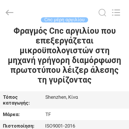
-
2026
Shenzhen
Tuofa
Technology
Cnc μέρη αργιλίου
Co.,
Ltd..
All
Φραγμός Cnc αργιλίου που
ΣΠΊΤΙ
Rights
Reserved.
επεξεργάζεται
ΠΡΟΪΌΝΤΑ
μικροϋπολογιστών στη
μηχανή γρήγορη διαμόρφωση
ΣΧΕΤΙΚΆ
πρωτοτύπου λέιζερ άλεσης
ΜΕ
τη γυρίζοντας
ΕΜΆΣ
Τόπος
Shenzhen, Κίνα
καταγωγής:
ΕΠΙΣΚΈΨΕΙΣ
ΣΤΟ
Μάρκα:
TF
ΕΡΓΟΣΤΆΣΙΟ
Πιστοποίηση:
ISO9001-2016