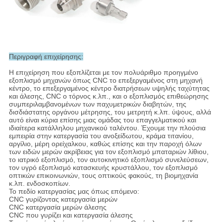
Περιγραφή επιχείρησης:
Η επιχείρηση που εξοπλίζεται με τον πολυάριθμο προηγμένο
εξοπλισμό μηχανών όπως CNC το επεξεργαμένος στη μηχανή
κέντρο, το επεξεργαμένος κέντρο διατρήσεων υψηλής ταχύτητας
και άλεσης, CNC ο τόρνος κ.λπ., και ο εξοπλισμός επιθεώρησης
συμπεριλαμβανομένων των παχυμετρικών διαβητών, της
δισδιάστατης οργάνου μέτρησης, του μετρητή κ.λπ. ύψους, αλλά
αυτό είναι κύρια επίσης μιας ομάδας του επαγγελματικού και
ιδιαίτερα κατάλληλου μηχανικού ταλέντου. Έχουμε την πλούσια
εμπειρία στην κατεργασία του ανοξείδωτου, κράμα τιτανίου,
αργίλιο, μέρη ορείχαλκου, καθώς επίσης και την παροχή όλων
των ειδών μερών ακρίβειας για τον εξοπλισμό μπαταριών λίθιου,
το ιατρικό εξοπλισμό, τον αυτοκινητικό εξοπλισμό συνελεύσεων,
τον υγρό εξοπλισμό κατασκευής κρυστάλλου, τον εξοπλισμό
οπτικών επικοινωνιών, τους οπτικούς φακούς, τη βιομηχανία
κ.λπ. ενδοσκοπίων.
Το πεδίο κατεργασίας μας όπως επόμενο:
CNC γυρίζοντας κατεργασία μερών
CNC κατεργασία μερών άλεσης
CNC που γυρίζει και κατεργασία άλεσης