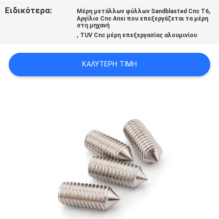
ΧΆΡΤΗΣ
Ειδικότερα:
,
Μέρη μετάλλων φύλλων Sandblasted Cnc T6
Αργίλιο Cnc Ansi που επεξεργάζεται τα μέρη
ΙΣΤΟΣΕΛΊΔΑΣ
στη μηχανή
,
TUV Cnc μέρη επεξεργασίας αλουμινίου
ΠΟΛΙΤΙΚΉ
ΚΑΛΎΤΕΡΗ ΤΙΜΉ
ΑΠΟΡΡΉΤΟΥ