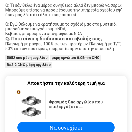
Q: Τι εάν θέλω ένα μέρος συνήθειας αλλά δεν μπορώ να σύρω;
Μπορούμε επίσης να προσφέρουμε την υπηρεσία σχεδίου εφ'
όσον μας λέτε ότι όλο το σας απαιτεί.
Q: Εγώ θέλουμε να κρατήσουμε το σχέδιό μας στο μυστικό,
μπορούμε να υπογράψουμε NDA;
Βέβαιοι, μπορούμε να υπογράψουμε NDA
Q: Ποια είναι η διαδικασία καταβολής σας;
Πληρωμή με paypal, 100% εκ των προτέρων. Πληρωμή με T/T,
50% εκ των προτέρων, ισορροπία πριν από την αποστολή.
5052 cnc μέρη αργιλίου
μέρη αργιλίου 0.05mm CNC
Ra3.2 CNC μέρη αργιλίου
Αποκτήστε την καλύτερη τιμή για
Φραγμός Cnc αργιλίου που
επεξεργάζεται
μικροϋπολογιστών στη μηχανή
γρήγορη διαμόρφωση
πρωτοτύπου λέιζερ άλεσης τη
γυρίζοντας
Να συνεχίσει