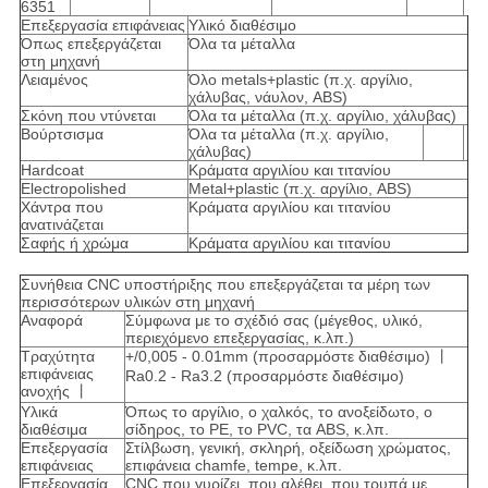
6351
Επεξεργασία επιφάνειας
Υλικό διαθέσιμο
Όπως επεξεργάζεται
Όλα τα μέταλλα
στη μηχανή
Λειαμένος
Όλο metals+plastic (π.χ. αργίλιο,
χάλυβας, νάυλον, ABS)
Σκόνη που ντύνεται
Όλα τα μέταλλα (π.χ. αργίλιο, χάλυβας)
Βούρτσισμα
Όλα τα μέταλλα (π.χ. αργίλιο,
χάλυβας)
Hardcoat
Κράματα αργιλίου και τιτανίου
Electropolished
Metal+plastic (π.χ. αργίλιο, ABS)
Χάντρα που
Κράματα αργιλίου και τιτανίου
ανατινάζεται
Σαφής ή χρώμα
Κράματα αργιλίου και τιτανίου
Συνήθεια CNC υποστήριξης που επεξεργάζεται τα μέρη των
περισσότερων υλικών στη μηχανή
Αναφορά
Σύμφωνα με το σχέδιό σας (μέγεθος, υλικό,
περιεχόμενο επεξεργασίας, κ.λπ.)
Τραχύτητα
+/0,005 - 0.01mm (προσαρμόστε διαθέσιμο) 丨
επιφάνειας
Ra0.2 - Ra3.2 (προσαρμόστε διαθέσιμο)
ανοχής 丨
Υλικά
Όπως το αργίλιο, ο χαλκός, το ανοξείδωτο, ο
διαθέσιμα
σίδηρος, το PE, το PVC, τα ABS, κ.λπ.
Επεξεργασία
Στίλβωση, γενική, σκληρή, οξείδωση χρώματος,
επιφάνειας
επιφάνεια chamfe, tempe, κ.λπ.
Επεξεργασία
CNC που γυρίζει, που αλέθει, που τρυπά με