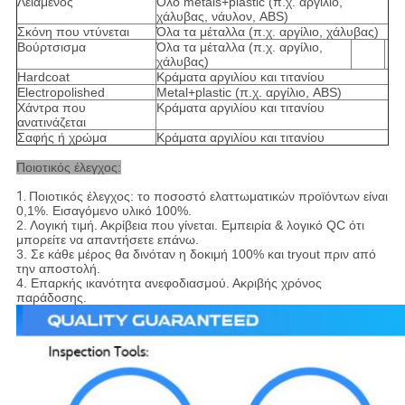
Λειαμένος
Όλο metals+plastic (π.χ. αργίλιο,
χάλυβας, νάυλον, ABS)
Σκόνη που ντύνεται
Όλα τα μέταλλα (π.χ. αργίλιο, χάλυβας)
Βούρτσισμα
Όλα τα μέταλλα (π.χ. αργίλιο,
χάλυβας)
Hardcoat
Κράματα αργιλίου και τιτανίου
Electropolished
Metal+plastic (π.χ. αργίλιο, ABS)
Χάντρα που
Κράματα αργιλίου και τιτανίου
ανατινάζεται
Σαφής ή χρώμα
Κράματα αργιλίου και τιτανίου
Ποιοτικός έλεγχος:
1.
Ποιοτικός έλεγχος: το ποσοστό ελαττωματικών προϊόντων είναι
0,1%. Εισαγόμενο υλικό 100%.
2. Λογική τιμή. Ακρίβεια που γίνεται. Εμπειρία & λογικό QC ότι
μπορείτε να απαντήσετε επάνω.
3. Σε κάθε μέρος θα δινόταν η δοκιμή 100% και tryout πριν από
την αποστολή.
4. Επαρκής ικανότητα ανεφοδιασμού. Ακριβής χρόνος
παράδοσης.