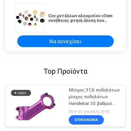
Cnc μετάλλων αλουμινίου cOem
συνήθειας φτηνή άλεση που
επεξεργάζεται το κομμένο
μέρος στη μηχανή
Να συνεχίσει
Top Προϊόντα
Μίσχος 31,8 ποδηλάτων
μίσχος ποδηλάτων
Handlebar 35 βαθμού
διαλυτικό χρώματος
$0.9-10 / pcs MOQ:10 PC
μετωπών
ΕΠΙΚΟΙΝΩΝΊΑ