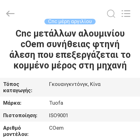
-
2026
Shenzhen
Tuofa
Technology
Cnc μέρη αργιλίου
Co.,
Ltd..
All
Cnc μετάλλων αλουμινίου
ΣΠΊΤΙ
Rights
Reserved.
cOem συνήθειας φτηνή
ΠΡΟΪΌΝΤΑ
άλεση που επεξεργάζεται το
κομμένο μέρος στη μηχανή
ΣΧΕΤΙΚΆ
ΜΕ
Τόπος
Γκουανγκντόνγκ, Κίνα
καταγωγής:
ΕΜΆΣ
Μάρκα:
Tuofa
ΕΠΙΣΚΈΨΕΙΣ
Πιστοποίηση:
ISO9001
ΣΤΟ
Αριθμό
COem
ΕΡΓΟΣΤΆΣΙΟ
μοντέλου: