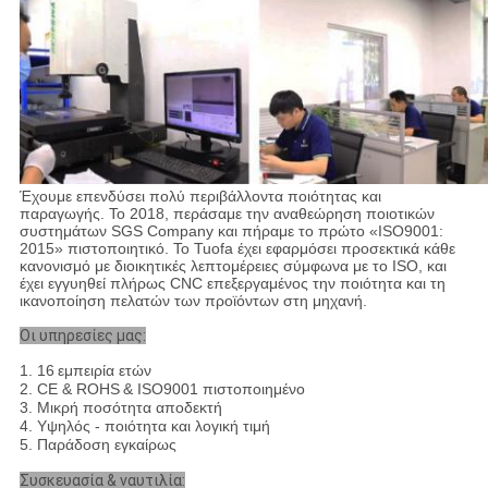
Έχουμε επενδύσει πολύ περιβάλλοντα ποιότητας και
παραγωγής. Το 2018, περάσαμε την αναθεώρηση ποιοτικών
συστημάτων SGS Company και πήραμε το πρώτο «ISO9001:
2015» πιστοποιητικό. Το Tuofa έχει εφαρμόσει προσεκτικά κάθε
κανονισμό με διοικητικές λεπτομέρειες σύμφωνα με το ISO, και
έχει εγγυηθεί πλήρως CNC επεξεργαμένος την ποιότητα και τη
ικανοποίηση πελατών των προϊόντων στη μηχανή.
Οι υπηρεσίες μας:
1.
16
εμπειρία ετών
2.
CE & ROHS
& ISO9001 πιστοποιημένο
3
. Μικρή ποσότητα αποδεκτή
4
. Υψηλός - ποιότητα και λογική τιμή
5
. Παράδοση εγκαίρως
Συσκευασία & ναυτιλία: