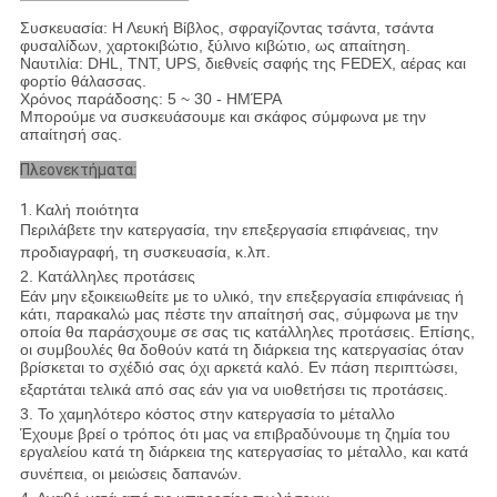
Συσκευασία: Η Λευκή Βίβλος, σφραγίζοντας τσάντα, τσάντα
φυσαλίδων, χαρτοκιβώτιο, ξύλινο κιβώτιο, ως απαίτηση.
Ναυτιλία: DHL, TNT, UPS, διεθνείς σαφής της FEDEX, αέρας και
φορτίο θάλασσας.
Χρόνος παράδοσης: 5 ~ 30 - ΗΜΈΡΑ
Μπορούμε να συσκευάσουμε και σκάφος σύμφωνα με την
απαίτησή σας.
Πλεονεκτήματα:
1.
Καλή ποιότητα
Περιλάβετε την κατεργασία, την επεξεργασία επιφάνειας, την
προδιαγραφή, τη συσκευασία, κ.λπ.
2. Κατάλληλες προτάσεις
Εάν μην εξοικειωθείτε με το υλικό, την επεξεργασία επιφάνειας ή
κάτι, παρακαλώ μας πέστε την απαίτησή σας, σύμφωνα με την
οποία θα παράσχουμε σε σας τις κατάλληλες προτάσεις. Επίσης,
οι συμβουλές θα δοθούν κατά τη διάρκεια της κατεργασίας όταν
βρίσκεται το σχέδιό σας όχι αρκετά καλό. Εν πάση περιπτώσει,
εξαρτάται τελικά από σας εάν για να υιοθετήσει τις προτάσεις.
3. Το χαμηλότερο κόστος στην κατεργασία το μέταλλο
Έχουμε βρεί ο τρόπος ότι μας να επιβραδύνουμε τη ζημία του
εργαλείου κατά τη διάρκεια της κατεργασίας το μέταλλο, και κατά
συνέπεια, οι μειώσεις δαπανών.