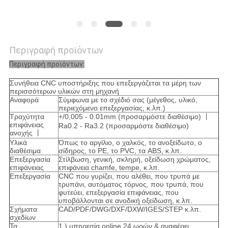
Περιγραφή προϊόντων
Περιγραφή προϊόντων:
Συνήθεια CNC υποστήριξης που επεξεργάζεται τα μέρη των
περισσότερων υλικών στη μηχανή
Αναφορά
Σύμφωνα με το σχέδιό σας (μέγεθος, υλικό,
περιεχόμενο επεξεργασίας, κ.λπ.)
Τραχύτητα
+/0,005 - 0.01mm (προσαρμόστε διαθέσιμο) 丨
επιφάνειας
Ra0.2 - Ra3.2 (προσαρμόστε διαθέσιμο)
ανοχής 丨
Υλικά
Όπως το αργίλιο, ο χαλκός, το ανοξείδωτο, ο
διαθέσιμα
σίδηρος, το PE, το PVC, τα ABS, κ.λπ.
Επεξεργασία
Στίλβωση, γενική, σκληρή, οξείδωση χρώματος,
επιφάνειας
επιφάνεια chamfe, tempe, κ.λπ.
Επεξεργασία
CNC που γυρίζει, που αλέθει, που τρυπά με
τρυπάνι, αυτόματος τόρνος, που τρυπά, που
φυτεύει, επεξεργασία επιφάνειας, που
υποβάλλονται σε ανοδική οξείδωση, κ.λπ.
Σχήματα
CAD/PDF/DWG/DXF/DXW/IGES/STEP κ.λπ.
σχεδίων
Τα
1.) υπηρεσία online 24 ωρών & αναφέρει