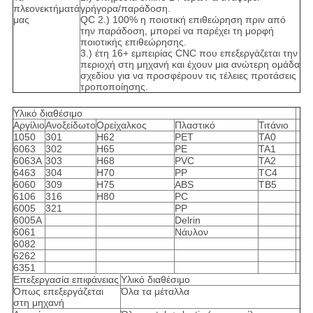
πλεονεκτήματά
γρήγορα/παράδοση.
μας
QC 2.) 100% η ποιοτική επιθεώρηση πριν από
την παράδοση, μπορεί να παρέχει τη μορφή
ποιοτικής επιθεώρησης.
3.) έτη 16+ εμπειρίας CNC που επεξεργάζεται την
περιοχή στη μηχανή και έχουν μια ανώτερη ομάδα
σχεδίου για να προσφέρουν τις τέλειες προτάσεις
τροποποίησης.
Υλικό διαθέσιμο
Αργίλιο
Ανοξείδωτο
Ορείχαλκος
Πλαστικό
Τιτάνιο
1050
301
H62
PET
TA0
6063
302
H65
PE
TA1
6063A
303
H68
PVC
TA2
6463
304
H70
PP
TC4
6060
309
H75
ABS
TB5
6106
316
H80
PC
6005
321
PP
6005A
Delrin
6061
Νάυλον
6082
6262
6351
Επεξεργασία επιφάνειας
Υλικό διαθέσιμο
Όπως επεξεργάζεται
Όλα τα μέταλλα
στη μηχανή