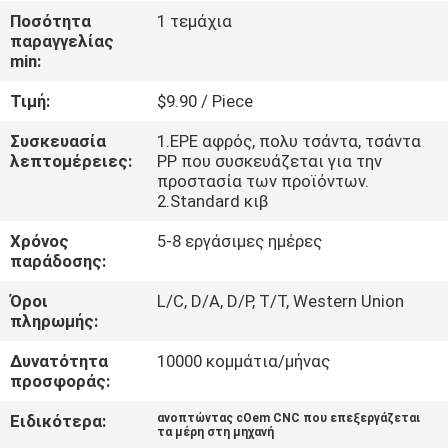
Ποσότητα
1 τεμάχια
παραγγελίας
ΈΛΕΓΧΟΣ
min:
ΠΟΙΌΤΗΤΑΣ
Τιμή:
$9.90 / Piece
ΕΠΙΚΟΙΝΩΝΉΣΤΕ
Συσκευασία
1.EPE αφρός, πολυ τσάντα, τσάντα
λεπτομέρειες:
PP που συσκευάζεται για την
ΜΑΖΊ
προστασία των προϊόντων.
2.Standard κιβ
ΜΑΣ
Χρόνος
5-8 εργάσιμες ημέρες
παράδοσης:
ΕΙΔΉΣΕΙΣ
Όροι
L/C, D/A, D/P, T/T, Western Union
πληρωμής:
ΖΗΤΉΣΤΕ
Δυνατότητα
10000 κομμάτια/μήνας
ΜΙΑ
προσφοράς:
ΠΡΟΣΦΟΡΆ
Ειδικότερα:
ανοπτώντας cOem CNC που επεξεργάζεται
τα μέρη στη μηχανή