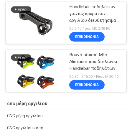
Handlebar ποδηλάτων
γωνίας κραμάτων
αργιλίου διευθετήσιμα
μέρη ανακύκλωσης
$0.9-10 / pcs MOQ:10 PC
ποδηλάτων μίσχων
ΕΠΙΚΟΙΝΩΝΊΑ
Βουνό οδικού Mtb
Aliminum που διπλώνει
Handlebar ποδηλάτων
το αργίλιο -10 μίσχων
$0.80 - $16.00 / Piece MOQ:10 κομμάτια
ΕΠΙΚΟΙΝΩΝΊΑ
cnc μέρη αργιλίου
CNC μέρη αργιλίου
CNC αργιλίου κοπή