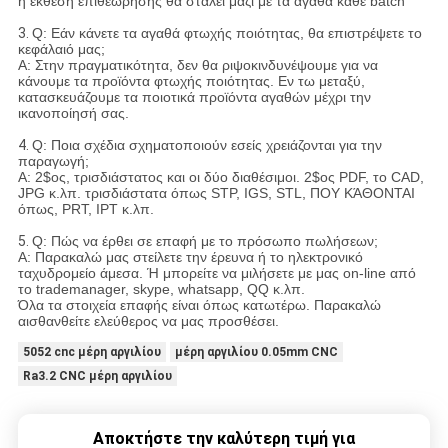
η έκθεση επιθεώρησης θα σταλεί μαζί με τα αγαθά κάθε batch
3.
Q: Εάν κάνετε τα αγαθά φτωχής ποιότητας, θα επιστρέψετε το
κεφάλαιό μας;
Α: Στην πραγματικότητα, δεν θα ριψοκινδυνέψουμε για να
κάνουμε τα προϊόντα φτωχής ποιότητας. Εν τω μεταξύ,
κατασκευάζουμε τα ποιοτικά προϊόντα αγαθών μέχρι την
ικανοποίησή σας.
4.
Q: Ποια σχέδια σχηματοποιούν εσείς χρειάζονται για την
παραγωγή;
Α: 2$ος, τρισδιάστατος και οι δύο διαθέσιμοι. 2$ος PDF, το CAD,
JPG κ.λπ. τρισδιάστατα όπως STP, IGS, STL, ΠΟΥ ΚΆΘΟΝΤΑΙ
όπως, PRT, IPT κ.λπ.
5.
Q: Πώς να έρθει σε επαφή με το πρόσωπο πωλήσεων;
Α: Παρακαλώ μας στείλετε την έρευνα ή το ηλεκτρονικό
ταχυδρομείο άμεσα. Ή μπορείτε να μιλήσετε με μας on-line από
το trademanager, skype, whatsapp, QQ κ.λπ.
Όλα τα στοιχεία επαφής είναι όπως κατωτέρω. Παρακαλώ
αισθανθείτε ελεύθερος να μας προσθέσει.
5052 cnc μέρη αργιλίου
μέρη αργιλίου 0.05mm CNC
Ra3.2 CNC μέρη αργιλίου
Αποκτήστε την καλύτερη τιμή για