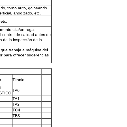
do, torno auto, golpeando
rficial, anodizado, etc.
etc.
amente cita/entrega.
l control de calidad antes de
a de la inspección de la
a que trabaja a máquina del
r para ofrecer sugerencias
o
Titanio
L
TA0
STICO
TA1
TA2
TC4
TB5