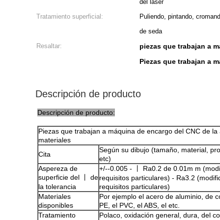
del laser
Tratamiento superficial:
Puliendo, pintando, cromand
de seda
Resaltar:
piezas que trabajan a 
Piezas que trabajan a 
Descripción de producto
Descripción de producto:
Piezas que trabajan a máquina de encargo del CNC de la 
materiales
Según su dibujo (tamaño, material, pro
Cita
etc)
Aspereza de
+/--0.005 - 丨 Ra0.2 de 0.01m m (modi
superficie del 丨 de
requisitos particulares) - Ra3.2 (modif
la tolerancia
requisitos particulares)
Materiales
Por ejemplo el acero de aluminio, de cob
disponibles
PE, el PVC, el ABS, el etc.
Tratamiento
Polaco, oxidación general, dura, del co