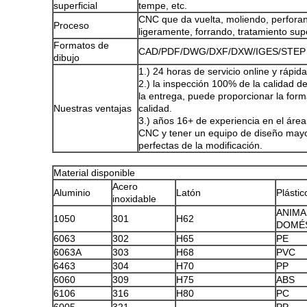
superficial
tempe, etc.
CNC que da vuelta, moliendo, perforan
Proceso
ligeramente, forrando, tratamiento supe
Formatos de
CAD/PDF/DWG/DXF/DXW/IGES/STEP 
dibujo
1.) 24 horas de servicio online y rápid
2.) la inspección 100% de la calidad de
la entrega, puede proporcionar la form
Nuestras ventajas
calidad.
3.) años 16+ de experiencia en el áre
CNC y tener un equipo de diseño mayo
perfectas de la modificación.
Material disponible
Acero
Aluminio
Latón
Plástic
inoxidable
ANIMA
1050
301
H62
DOMÉ
6063
302
H65
PE
6063A
303
H68
PVC
6463
304
H70
PP
6060
309
H75
ABS
6106
316
H80
PC