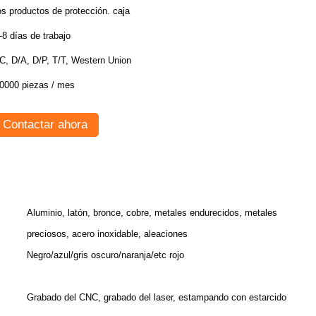
os productos de protección. caja
-8 días de trabajo
C, D/A, D/P, T/T, Western Union
0000 piezas / mes
Contactar ahora
Aluminio, latón, bronce, cobre, metales endurecidos, metales
preciosos, acero inoxidable, aleaciones
Negro/azul/gris oscuro/naranja/etc rojo
Grabado del CNC, grabado del laser, estampando con estarcido