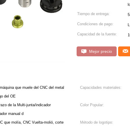
l
Tiempo de entrega:
5
Condiciones de pago:
L
Capacidad de la fuente:
1
Mejor precio
a máquina que muele del CNC del metal
Capacidades materiales:
go del OE
zo de la Multi-junta/indicador
Color Popular:
cador manual d
C que molía, CNC Vuelta-molió, corte
Método de logotipo: