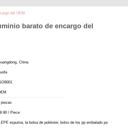
encargo del OEM
uminio barato de encargo del
uangdong, China
uofa
SO9001
OEM
 piezas
9.90 / Piece
.EPE espuma, la bolsa de poliéster, bolso de los pp embalado para