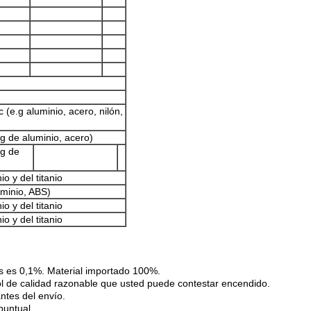
 (e.g aluminio, acero, nilón,
g de aluminio, acero)
.g de
o y del titanio
uminio, ABS)
o y del titanio
o y del titanio
sos es 0,1%. Material importado 100%.
rol de calidad razonable que usted puede contestar encendido.
ntes del envío.
puntual.