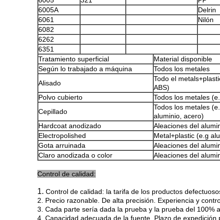
6005
321
PP
6005A
Delrin
6061
Nilón
6082
6262
6351
Tratamiento superficial
Material disponible
Según lo trabajado a máquina
Todos los metales
Todo el metals+plastic
Alisado
ABS)
Polvo cubierto
Todos los metales (e.
Todos los metales (e
Cepillado
aluminio, acero)
Hardcoat anodizado
Aleaciones del alumini
Electropolished
Metal+plastic (e.g al
Gota arruinada
Aleaciones del alumini
Claro anodizada o color
Aleaciones del alumini
Control de calidad:
1.
Control de calidad: la tarifa de los productos defectuo
2. Precio razonable. De alta precisión. Experiencia y cont
3. Cada parte sería dada la prueba y la prueba del 100% a
4. Capacidad adecuada de la fuente. Plazo de expedición 